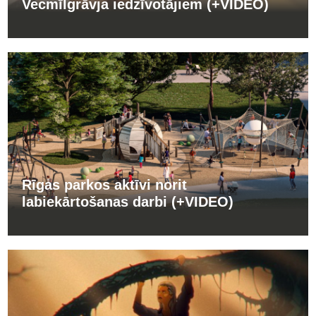
Vecmīlgrāvja iedzīvotājiem (+VIDEO)
Rīgas parkos aktīvi norit
labiekārtošanas darbi (+VIDEO)