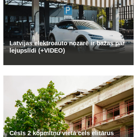
Latvijas elektroauto nozarē ir bažas par
lejupslīdi (+VIDEO)
Cēsīs 2 kopmītņu vietā cels elitārus