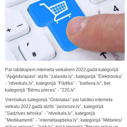
Par labākajiem interneta veikaliem 2022.gadā kategorijā
"Apģērbi/apavi" atzīts "zalando.lv", kategorijā "Elektronika"
- "rdveikals.lv", kategorijā "Pārtika" - "barbora.lv", bet
kategorijā "Bērnu preces" - "220.lv".
Vienlaikus kategorijā "Grāmatas" par labāko interneta
veikalu 2022.gadā atzīts "janisroze.lv", kategorijā
"Sadzīves tehnika" - "rdveikals.lv", kategorijā
"Medikamenti" - "internetaaptieka.lv", kategorijā "Mēbeles/
mājas preces" - "jysk.lv", bet kategorijā "Preces mājai un