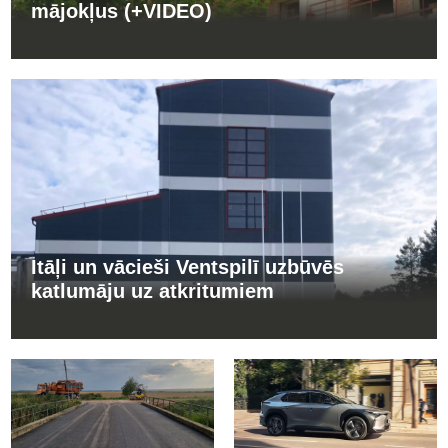
mājokļus (+VIDEO)
Itāļi un vācieši Ventspilī uzbūvēs
katlumāju uz atkritumiem