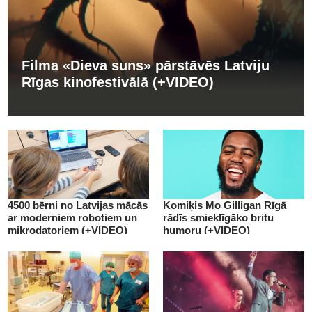
Filma «Dieva suns» pārstāvēs Latviju
Rīgas kinofestivālā (+VIDEO)
4500 bērni no Latvijas mācās
Komiķis Mo Gilligan Rīgā
ar moderniem robotiem un
rādīs smieklīgāko britu
mikrodatoriem (+VIDEO)
humoru (+VIDEO)