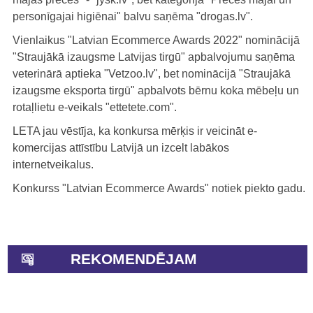
personīgajai higiēnai" balvu saņēma "drogas.lv".
Vienlaikus "Latvian Ecommerce Awards 2022" nominācijā
"Straujākā izaugsme Latvijas tirgū" apbalvojumu saņēma
veterinārā aptieka "Vetzoo.lv", bet nominācijā "Straujākā
izaugsme eksporta tirgū" apbalvots bērnu koka mēbeļu un
rotaļlietu e-veikals "ettetete.com".
LETA jau vēstīja, ka konkursa mērķis ir veicināt e-
komercijas attīstību Latvijā un izcelt labākos
internetveikalus.
Konkurss "Latvian Ecommerce Awards" notiek piekto gadu.
REKOMENDĒJAM