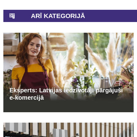
ARĪ KATEGORIJĀ
Eksperts: Latvijas iedzīvotāji pārgājuši
e-komercijā