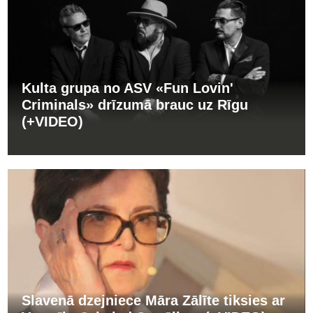
Kulta grupa no ASV «Fun Lovin'
Criminals» drīzumā brauc uz Rīgu
(+VIDEO)
Slavenā dzejniece Māra Zālīte tiksies ar