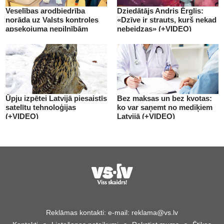
Veselības arodbiedrība
Dziedātājs Andris Ērglis:
norāda uz Valsts kontroles
«Dzīve ir strauts, kurš nekad
apsekojuma nepilnībām
nebeidzas» (+VIDEO)
(+VIDEO)
Ūpju izpētei Latvijā piesaistīs
Bez maksas un bez kvotas:
satelītu tehnoloģijas
ko var saņemt no mediķiem
(+VIDEO)
Latvijā (+VIDEO)
Reklāmas kontakti:
e-mail:
reklama@vs.lv