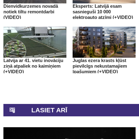
Dienvidkurzemes novadā
Eksperts: Latvijā esam
notiek tiltu remontdarbi
sasnieguši 10 000
(VIDEO)
elektroauto atzīmi (+VIDEO)
Latvija ar 41. vietu inovāciju
Juglas ezera krasts kļūst
ziņā atpaliek no kaimiņiem
pievilcīgs nekustamajiem
(+VIDEO)
īpašumiem (+VIDEO)
LASIET ARĪ