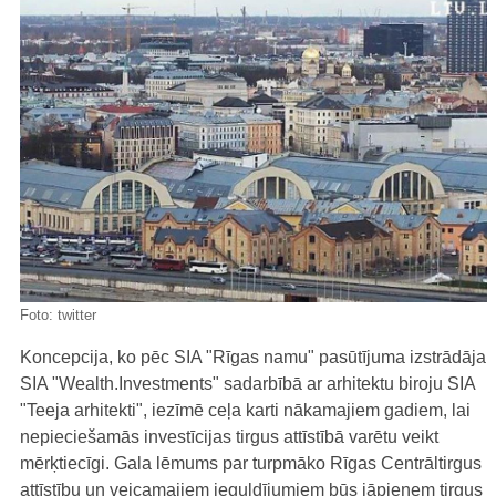
Foto:
twitter
Koncepcija, ko pēc SIA "Rīgas namu" pasūtījuma izstrādāja
SIA "Wealth.Investments" sadarbībā ar arhitektu biroju SIA
"Teeja arhitekti", iezīmē ceļa karti nākamajiem gadiem, lai
nepieciešamās investīcijas tirgus attīstībā varētu veikt
mērķtiecīgi. Gala lēmums par turpmāko Rīgas Centrāltirgus
attīstību un veicamajiem ieguldījumiem būs jāpieņem tirgus