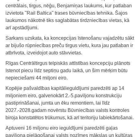
centrālais, tirgus, nēģu, Benjamiņas laukums, kur patlaban
izvietota "Rail Baltica" trases būvniecības tehnika. Šajos
laukumos nākotnē tiks saglabātas tirdzniecības vietas, kā
arī apstādījumi.
Sarkans uzskata, ka koncepcijas īstenošanu vajadzētu sākt
ar bijušo rūpniecības preču tirgus vietu, kura jau patlaban ir
atbrīvota, izveidojot auto stāvvietas.
Rīgas Centrāltirgus telpiskās attīstības koncepciju plānots
īstenot piecu līdz septiņu gadu laikā, un šim mērķim būtu
nepieciešami 44 miljoni eiro.
Kopējie pašvaldības kapitālieguldījumi paredzēti ap 14
miljoniem eiro, galvenokārt 2.-5.paviljonu konstrukciju
pastiprināšanai, jumta un ēku remontiem, lai līdz
2027.-2028.gadam novērstu Būvniecības valsts kontroles
biroja konstatētos trūkumus, kā arī teritoriju labiekārtošanai.
Aptuveni 16 miljonu eiro ieguldījumi paredzēti gaļas
paviljona pielāgošanai valsts nozīmes mākslas un kultūras