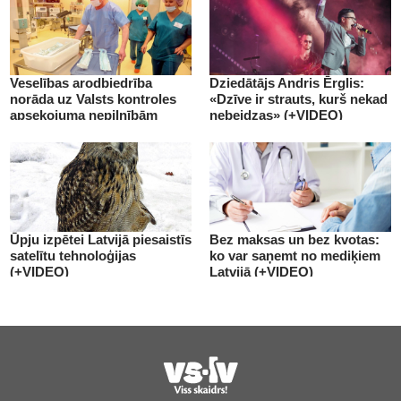
Veselības arodbiedrība
Dziedātājs Andris Ērglis:
norāda uz Valsts kontroles
«Dzīve ir strauts, kurš nekad
apsekojuma nepilnībām
nebeidzas» (+VIDEO)
(+VIDEO)
Ūpju izpētei Latvijā piesaistīs
Bez maksas un bez kvotas:
satelītu tehnoloģijas
ko var saņemt no mediķiem
(+VIDEO)
Latvijā (+VIDEO)