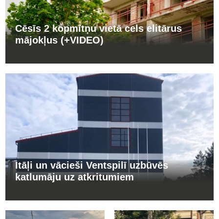
Cēsīs 2 kopmītņu vietā cels elitārus
mājokļus (+VIDEO)
Itāļi un vācieši Ventspilī uzbūvēs
katlumāju uz atkritumiem