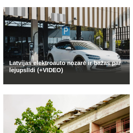
Latvijas elektroauto nozarē ir bažas par
lejupslīdi (+VIDEO)