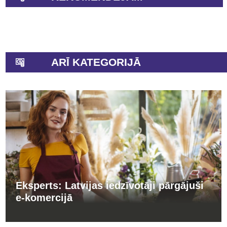
ARĪ KATEGORIJĀ
Eksperts: Latvijas iedzīvotāji pārgājuši
e-komercijā