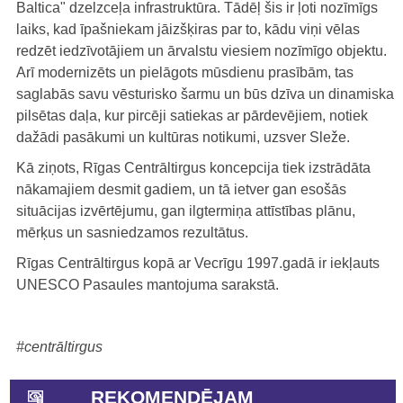
Baltica" dzelzceļa infrastruktūra. Tādēļ šis ir ļoti nozīmīgs
laiks, kad īpašniekam jāizšķiras par to, kādu viņi vēlas
redzēt iedzīvotājiem un ārvalstu viesiem nozīmīgo objektu.
Arī modernizēts un pielāgots mūsdienu prasībām, tas
saglabās savu vēsturisko šarmu un būs dzīva un dinamiska
pilsētas daļa, kur pircēji satiekas ar pārdevējiem, notiek
dažādi pasākumi un kultūras notikumi, uzsver Sleže.
Kā ziņots, Rīgas Centrāltirgus koncepcija tiek izstrādāta
nākamajiem desmit gadiem, un tā ietver gan esošās
situācijas izvērtējumu, gan ilgtermiņa attīstības plānu,
mērķus un sasniedzamos rezultātus.
Rīgas Centrāltirgus kopā ar Vecrīgu 1997.gadā ir iekļauts
UNESCO Pasaules mantojuma sarakstā.
#centrāltirgus
REKOMENDĒJAM