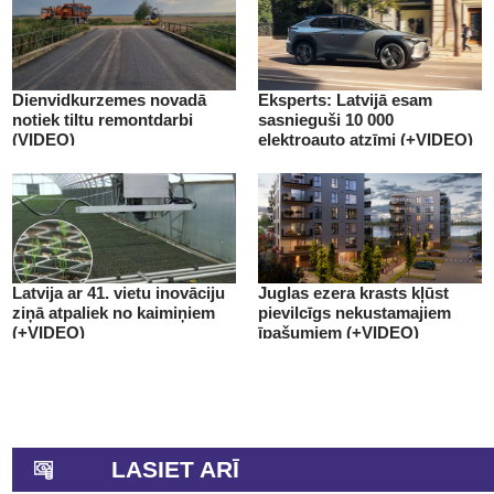
Dienvidkurzemes novadā
Eksperts: Latvijā esam
notiek tiltu remontdarbi
sasnieguši 10 000
(VIDEO)
elektroauto atzīmi (+VIDEO)
Latvija ar 41. vietu inovāciju
Juglas ezera krasts kļūst
ziņā atpaliek no kaimiņiem
pievilcīgs nekustamajiem
(+VIDEO)
īpašumiem (+VIDEO)
LASIET ARĪ