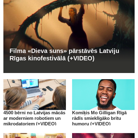
Filma «Dieva suns» pārstāvēs Latviju
Rīgas kinofestivālā (+VIDEO)
4500 bērni no Latvijas mācās
Komiķis Mo Gilligan Rīgā
ar moderniem robotiem un
rādīs smieklīgāko britu
mikrodatoriem (+VIDEO)
humoru (+VIDEO)