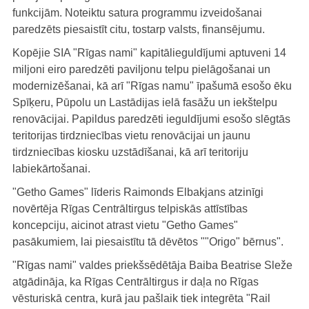
funkcijām. Noteiktu satura programmu izveidošanai
paredzēts piesaistīt citu, tostarp valsts, finansējumu.
Kopējie SIA "Rīgas nami" kapitālieguldījumi aptuveni 14
miljoni eiro paredzēti paviljonu telpu pielāgošanai un
modernizēšanai, kā arī "Rīgas namu" īpašumā esošo ēku
Spīķeru, Pūpolu un Lastādijas ielā fasāžu un iekštelpu
renovācijai. Papildus paredzēti ieguldījumi esošo slēgtās
teritorijas tirdzniecības vietu renovācijai un jaunu
tirdzniecības kiosku uzstādīšanai, kā arī teritoriju
labiekārtošanai.
"Getho Games" līderis Raimonds Elbakjans atzinīgi
novērtēja Rīgas Centrāltirgus telpiskās attīstības
koncepciju, aicinot atrast vietu "Getho Games"
pasākumiem, lai piesaistītu tā dēvētos ""Origo" bērnus".
"Rīgas nami" valdes priekšsēdētāja Baiba Beatrise Sleže
atgādināja, ka Rīgas Centrāltirgus ir daļa no Rīgas
vēsturiskā centra, kurā jau pašlaik tiek integrēta "Rail