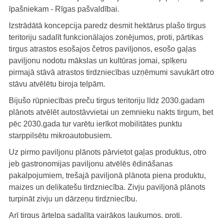
īpašniekam - Rīgas pašvaldībai.
Izstrādātā koncepcija paredz desmit hektārus plašo tirgus
teritoriju sadalīt funkcionālajos zonējumos, proti, pārtikas
tirgus atrastos esošajos četros paviljonos, esošo gaļas
paviļjonu nodotu mākslas un kultūras jomai, spīķeru
pirmajā stāvā atrastos tirdzniecības uzņēmumi savukārt otro
stāvu atvēlētu biroja telpām.
Bijušo rūpniecības preču tirgus teritoriju līdz 2030.gadam
plānots atvēlēt autostāvvietai un zemnieku nakts tirgum, bet
pēc 2030.gada tur varētu ierīkot mobilitātes punktu
starppilsētu mikroautobusiem.
Uz pirmo paviljonu plānots pārvietot gaļas produktus, otro
jeb gastronomijas paviljonu atvēlēs ēdināšanas
pakalpojumiem, trešajā paviljonā plānota piena produktu,
maizes un delikatešu tirdzniecība. Zivju paviljonā plānots
turpināt zivju un dārzeņu tirdzniecību.
Arī tirgus ārtelpa sadalīta vairākos laukumos, proti,