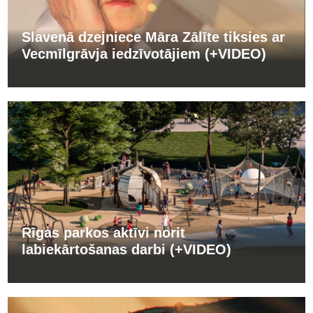
Slavenā dzejniece Māra Zālīte tiksies ar
Vecmīlgrāvja iedzīvotājiem (+VIDEO)
Rīgas parkos aktīvi norit
labiekārtošanas darbi (+VIDEO)