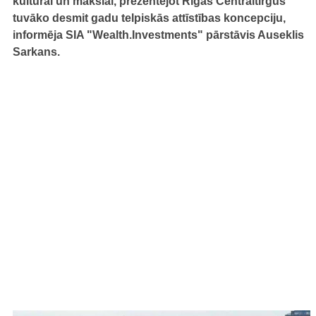
kultūrai un mākslai, prezentējot Rīgas Centrāltirgus
tuvāko desmit gadu telpiskās attīstības koncepciju,
informēja SIA "Wealth.Investments" pārstāvis Auseklis
Sarkans.