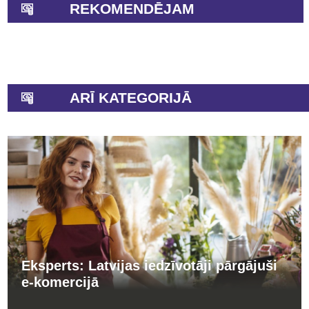
REKOMENDĒJAM
ARĪ KATEGORIJĀ
Eksperts: Latvijas iedzīvotāji pārgājuši
e-komercijā