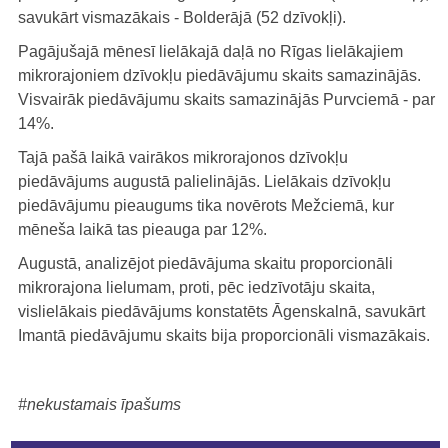
savukārt vismazākais - Bolderājā (52 dzīvokļi).
Pagājušajā mēnesī lielākajā daļā no Rīgas lielākajiem
mikrorajoniem dzīvokļu piedāvājumu skaits samazinājās.
Visvairāk piedāvājumu skaits samazinājās Purvciemā - par
14%.
Tajā pašā laikā vairākos mikrorajonos dzīvokļu
piedāvājums augustā palielinājās. Lielākais dzīvokļu
piedāvājumu pieaugums tika novērots Mežciemā, kur
mēneša laikā tas pieauga par 12%.
Augustā, analizējot piedāvājuma skaitu proporcionāli
mikrorajona lielumam, proti, pēc iedzīvotāju skaita,
vislielākais piedāvājums konstatēts Āgenskalnā, savukārt
Imantā piedāvājumu skaits bija proporcionāli vismazākais.
#nekustamais īpašums