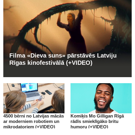
Filma «Dieva suns» pārstāvēs Latviju
Rīgas kinofestivālā (+VIDEO)
4500 bērni no Latvijas mācās
Komiķis Mo Gilligan Rīgā
ar moderniem robotiem un
rādīs smieklīgāko britu
mikrodatoriem (+VIDEO)
humoru (+VIDEO)