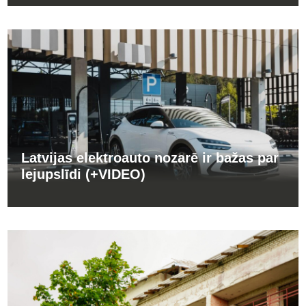
Latvijas elektroauto nozarē ir bažas par
lejupslīdi (+VIDEO)