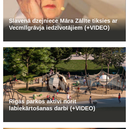
Slavenā dzejniece Māra Zālīte tiksies ar
Vecmīlgrāvja iedzīvotājiem (+VIDEO)
Rīgas parkos aktīvi norit
labiekārtošanas darbi (+VIDEO)