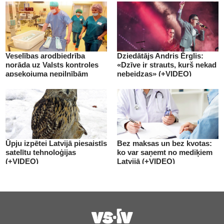
Veselības arodbiedrība
Dziedātājs Andris Ērglis:
norāda uz Valsts kontroles
«Dzīve ir strauts, kurš nekad
apsekojuma nepilnībām
nebeidzas» (+VIDEO)
(+VIDEO)
Ūpju izpētei Latvijā piesaistīs
Bez maksas un bez kvotas:
satelītu tehnoloģijas
ko var saņemt no mediķiem
(+VIDEO)
Latvijā (+VIDEO)