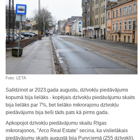
Foto:
LETA
Salīdzinot ar 2023.gada augustu, dzīvokļu piedāvājums
kopumā bija lielāks - kopējais dzīvokļu piedāvājumu skaits
bija lielāks par 7%, bet lielāko mikrorajonu dzīvokļu
piedāvājums bija tieši tāds pats kā pirms gada.
Apkopojot dzīvokļu piedāvājumu skaitu Rīgas
mikrorajonos, "Arco Real Estate" secina, ka vislielākais
piedāvājumu skaits augustā bija Purvciemā (255 dzīvokļi),