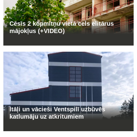
Cēsīs 2 kopmītņu vietā cels elitārus
mājokļus (+VIDEO)
Itāļi un vācieši Ventspilī uzbūvēs
katlumāju uz atkritumiem