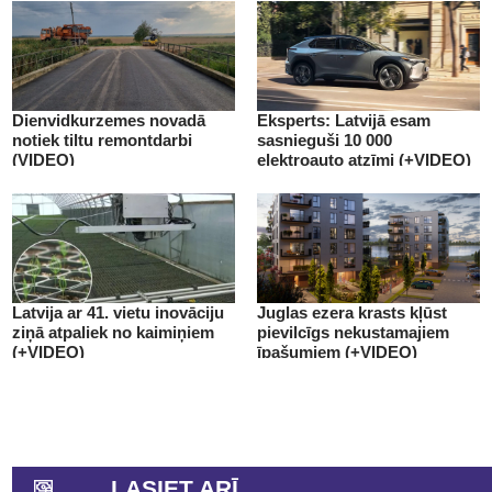
Dienvidkurzemes novadā
Eksperts: Latvijā esam
notiek tiltu remontdarbi
sasnieguši 10 000
(VIDEO)
elektroauto atzīmi (+VIDEO)
Latvija ar 41. vietu inovāciju
Juglas ezera krasts kļūst
ziņā atpaliek no kaimiņiem
pievilcīgs nekustamajiem
(+VIDEO)
īpašumiem (+VIDEO)
LASIET ARĪ