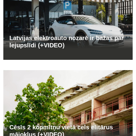
Latvijas elektroauto nozarē ir bažas par
lejupslīdi (+VIDEO)
Cēsīs 2 kopmītņu vietā cels elitārus
mājokļus (+VIDEO)