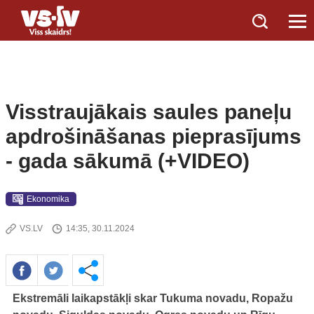
Visstraujākais saules paneļu
apdrošināšanas pieprasījums
- gada sākumā (+VIDEO)
Ekonomika
VS.LV
14:35, 30.11.2024
Ekstremāli laikapstākļi skar Tukuma novadu, Ropažu