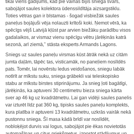
tikai viens gadījums, kad pie vainas bijis sniega svars,
sabojājot saules kolektora ūdenssildītāja aizsargstiklu.
Toties vētras gan ir bīstamas - šogad visbiežāk saules
paneļus bojājuši vēja nolauzti krītoši koki. Ņemot vērā, ka
spēcīgs vējš Latvijā kļūst par arvien biežāku parādību visos
gadalaikos, ar vismaz vienu spēcīgu vētru jārēķinās katrā
sezonā, arī ziemā," stāsta eksperts Armands Lagons.
Sniegs uz saules paneļu virsmas kūst ātrāk nekā uz citām
jumta daļām, tāpēc tas, visticamāk, no paneļiem noslīdēs
pats. Tomēr, lai novērstu ledus veidošanos, sniegu labāk
notīrīt ar mīkstu suku, sniega grābekli vai teleskopisko
stabu ar mīkstu birstes stiprinājumu. Ja snieg ļoti bagātīgi,
jārēķinās, ka aptuveni 30 centimetru bieza sniega kārta
sver ap 46 kg uz kvadrātmetru. Lai gan vidēji saules panelis
var izturēt līdz pat 360 kg, tipisks saules paneļu komplekts,
kura platība ir aptuveni 13 kvadrātmetru, uzkrās vairāk nekā
pustonnu sniega. Šī masa kādā brīdī var noslīdēt,
nobloķējot durvis vai logus, sabojājot pie ēkas novietotās
automašīnas un citus priekšmetus, izpostot stādījumus un