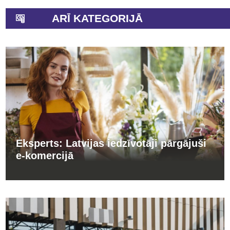
ARĪ KATEGORIJĀ
Eksperts: Latvijas iedzīvotāji pārgājuši
e-komercijā