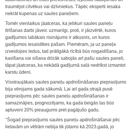
traumējot cilvēkus vai dzīvniekus. Tāpēc eksperti iesaka
nekrāt kupenas uz saules paneļiem.
Tomēr vienlaikus jāatceras, ka jebkuri saules paneļu
tīrīšanas darbi jāveic uzmanīgi, proti, ir jāizvērtē, kuros
gadījumos labākais risinājums ir atkusnis, un kuros
gadījumos iesaistīties pašam. Piemēram, ja uz paneļa
izveidojies ledus, tad prātīgākā rīcībā būs nogaidīšana, jo
kasīšana vai sišana drīzāk sabojās arī pašu saules paneli,
tāpat jāatceras, ka nekādā gadījumā salā nedrīkst izmantot
karstu ūdeni.
Visstraujākais saules paneļu apdrošināšanas pieprasījums
bija vērojams gada sākumā. Lai arī gada otrajā pusē
pieprasījums pēc saules paneļu apdrošināšanas ir
samazinājies, prognozējams, ka gada beigās tas būs
aptuveni 20% pieaugums pret pagājušo gadu.
"Šogad pieprasījums saules paneļu apdrošināšanai pēc
lietavām un vētrām nebija tik jūtams kā 2023.gadā, jo