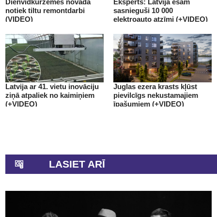
Dienvidkurzemes novadā
Eksperts: Latvijā esam
notiek tiltu remontdarbi
sasnieguši 10 000
(VIDEO)
elektroauto atzīmi (+VIDEO)
Latvija ar 41. vietu inovāciju
Juglas ezera krasts kļūst
ziņā atpaliek no kaimiņiem
pievilcīgs nekustamajiem
(+VIDEO)
īpašumiem (+VIDEO)
LASIET ARĪ