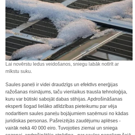
Lai novērstu ledus veidošanos, sniegu labāk notīrīt ar
mīkstu suku.
Saules paneļi ir videi draudzīgs un efektīvs enerģijas
ražošanas risinājums, taču vienlaikus trausla tehnoloģija,
kuru var būtiski sabojāt dabas stihijas. Apdrošināšanas
eksperti šogad lielāko atlīdzības pieteikumu par vēja
nodarītiem saules paneļu bojājumiem saņēmusi no kādas
juridiskas personas. Pašreizējās zaudējumu aplēses -
vairāk nekā 40 000 eiro. Tuvojoties ziemai un sniega