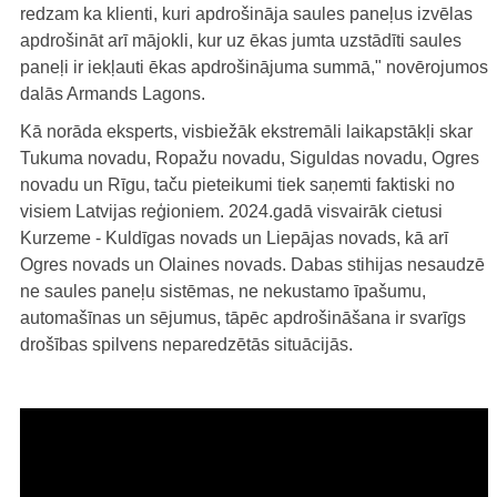
redzam ka klienti, kuri apdrošināja saules paneļus izvēlas
apdrošināt arī mājokli, kur uz ēkas jumta uzstādīti saules
paneļi ir iekļauti ēkas apdrošinājuma summā," novērojumos
dalās Armands Lagons.
Kā norāda eksperts, visbiežāk ekstremāli laikapstākļi skar
Tukuma novadu, Ropažu novadu, Siguldas novadu, Ogres
novadu un Rīgu, taču pieteikumi tiek saņemti faktiski no
visiem Latvijas reģioniem. 2024.gadā visvairāk cietusi
Kurzeme - Kuldīgas novads un Liepājas novads, kā arī
Ogres novads un Olaines novads. Dabas stihijas nesaudzē
ne saules paneļu sistēmas, ne nekustamo īpašumu,
automašīnas un sējumus, tāpēc apdrošināšana ir svarīgs
drošības spilvens neparedzētās situācijās.