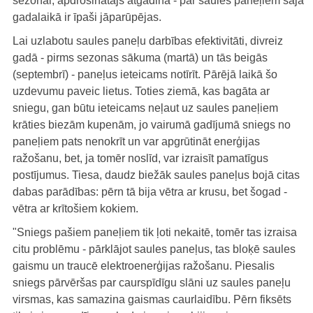
sezonai, apdrošinātājs atgādina - par saules paneļiem šajā
gadalaikā ir īpaši jāparūpējas.
Lai uzlabotu saules paneļu darbības efektivitāti, divreiz
gadā - pirms sezonas sākuma (martā) un tās beigās
(septembrī) - paneļus ieteicams notīrīt. Pārējā laikā šo
uzdevumu paveic lietus. Toties ziemā, kas bagāta ar
sniegu, gan būtu ieteicams neļaut uz saules paneļiem
krāties biezām kupenām, jo vairumā gadījumā sniegs no
paneļiem pats nenokrīt un var apgrūtināt enerģijas
ražošanu, bet, ja tomēr noslīd, var izraisīt pamatīgus
postījumus. Tiesa, daudz biežāk saules paneļus bojā citas
dabas parādības: pērn tā bija vētra ar krusu, bet šogad -
vētra ar krītošiem kokiem.
"Sniegs pašiem paneļiem tik ļoti nekaitē, tomēr tas izraisa
citu problēmu - pārklājot saules paneļus, tas bloķē saules
gaismu un traucē elektroenerģijas ražošanu. Piesalis
sniegs pārvēršas par caurspīdīgu slāni uz saules paneļu
virsmas, kas samazina gaismas caurlaidību. Pērn fiksēts