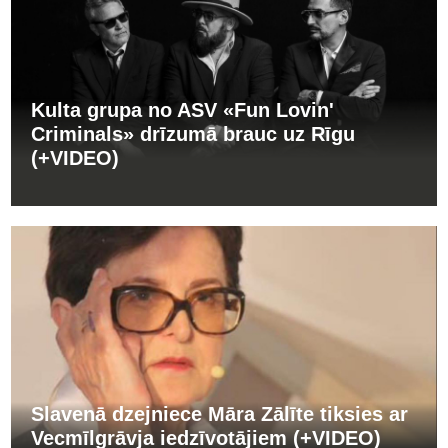
Kulta grupa no ASV «Fun Lovin'
Criminals» drīzumā brauc uz Rīgu
(+VIDEO)
Slavenā dzejniece Māra Zālīte tiksies ar
Vecmīlgrāvja iedzīvotājiem (+VIDEO)