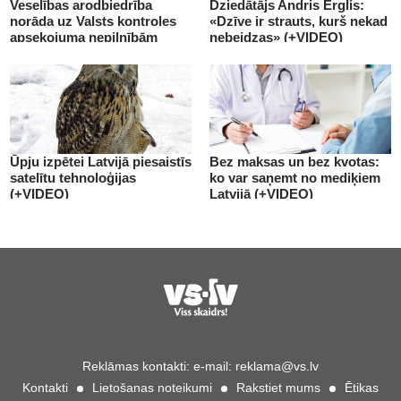
Veselības arodbiedrība
Dziedātājs Andris Ērglis:
norāda uz Valsts kontroles
«Dzīve ir strauts, kurš nekad
apsekojuma nepilnībām
nebeidzas» (+VIDEO)
(+VIDEO)
Ūpju izpētei Latvijā piesaistīs
Bez maksas un bez kvotas:
satelītu tehnoloģijas
ko var saņemt no mediķiem
(+VIDEO)
Latvijā (+VIDEO)
Reklāmas kontakti:
e-mail:
reklama@vs.lv
Kontakti
Lietošanas noteikumi
Rakstiet mums
Ētikas