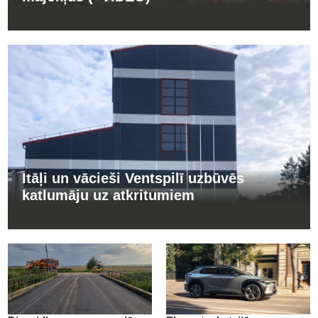
Itāļi un vācieši Ventspilī uzbūvēs
katlumāju uz atkritumiem