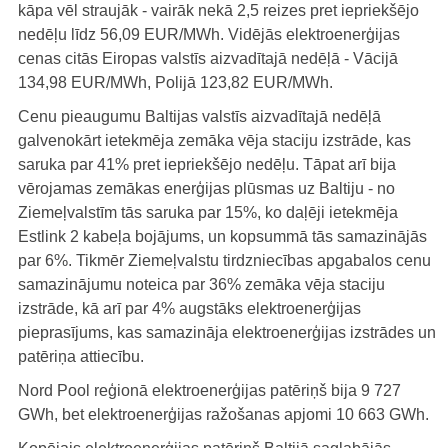
kāpa vēl straujāk - vairāk nekā 2,5 reizes pret iepriekšējo
nedēļu līdz 56,09 EUR/MWh. Vidējās elektroenerģijas
cenas citās Eiropas valstīs aizvadītajā nedēļā - Vācijā
134,98 EUR/MWh, Polijā 123,82 EUR/MWh.
Cenu pieaugumu Baltijas valstīs aizvadītajā nedēļā
galvenokārt ietekmēja zemāka vēja staciju izstrāde, kas
saruka par 41% pret iepriekšējo nedēļu. Tāpat arī bija
vērojamas zemākas enerģijas plūsmas uz Baltiju - no
Ziemeļvalstīm tās saruka par 15%, ko daļēji ietekmēja
Estlink 2 kabeļa bojājums, un kopsummā tās samazinājās
par 6%. Tikmēr Ziemeļvalstu tirdzniecības apgabalos cenu
samazinājumu noteica par 36% zemāka vēja staciju
izstrāde, kā arī par 4% augstāks elektroenerģijas
pieprasījums, kas samazināja elektroenerģijas izstrādes un
patēriņa attiecību.
Nord Pool reģionā elektroenerģijas patēriņš bija 9 727
GWh, bet elektroenerģijas ražošanas apjomi 10 663 GWh.