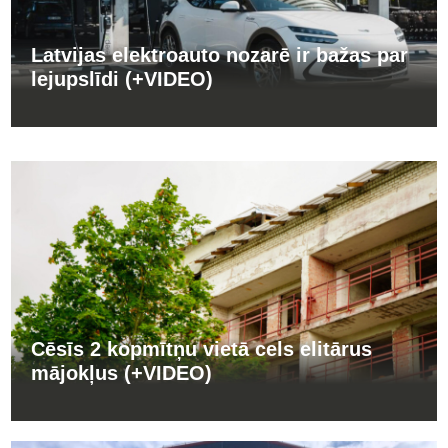
Latvijas elektroauto nozarē ir bažas par
lejupslīdi (+VIDEO)
Cēsīs 2 kopmītņu vietā cels elitārus
mājokļus (+VIDEO)