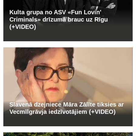
Kulta grupa no ASV «Fun Lovin'
Criminals» drīzumā brauc uz Rīgu
(+VIDEO)
Slavenā dzejniece Māra Zālīte tiksies ar
Vecmīlgrāvja iedzīvotājiem (+VIDEO)