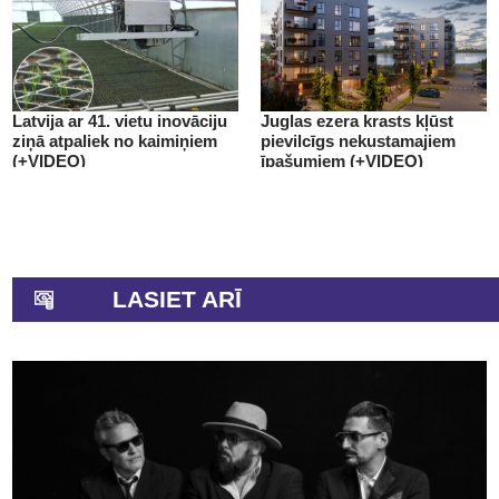
Latvija ar 41. vietu inovāciju
Juglas ezera krasts kļūst
ziņā atpaliek no kaimiņiem
pievilcīgs nekustamajiem
(+VIDEO)
īpašumiem (+VIDEO)
LASIET ARĪ