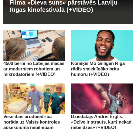
Filma «Dieva suns» pārstāvēs Latviju
Rīgas kinofestivālā (+VIDEO)
4500 bērni no Latvijas mācās
Komiķis Mo Gilligan Rīgā
ar moderniem robotiem un
rādīs smieklīgāko britu
mikrodatoriem (+VIDEO)
humoru (+VIDEO)
Veselības arodbiedrība
Dziedātājs Andris Ērglis:
norāda uz Valsts kontroles
«Dzīve ir strauts, kurš nekad
apsekojuma nepilnībām
nebeidzas» (+VIDEO)
(+VIDEO)