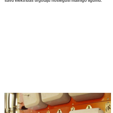
savu elektrības tirgotāju noslēguši mainīgo līgumu.