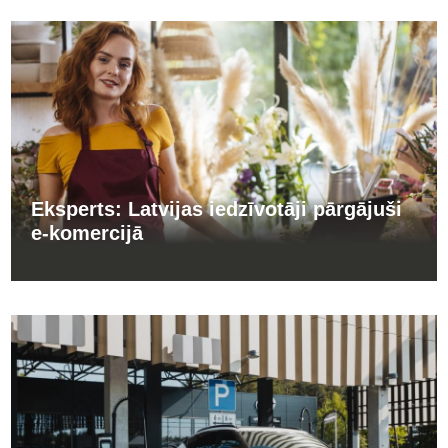
Eksperts: Latvijas iedzīvotāji pārgājuši
e-komercijā