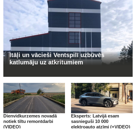
Itāļi un vācieši Ventspilī uzbūvēs
katlumāju uz atkritumiem
Dienvidkurzemes novadā
Eksperts: Latvijā esam
notiek tiltu remontdarbi
sasnieguši 10 000
(VIDEO)
elektroauto atzīmi (+VIDEO)