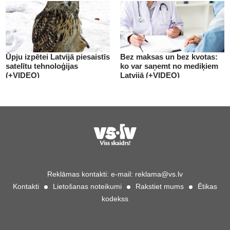
Ūpju izpētei Latvijā piesaistīs
Bez maksas un bez kvotas:
satelītu tehnoloģijas
ko var saņemt no mediķiem
(+VIDEO)
Latvijā (+VIDEO)
Reklāmas kontakti:
e-mail:
reklama@vs.lv
Kontakti
Lietošanas noteikumi
Rakstiet mums
Ētikas
kodekss