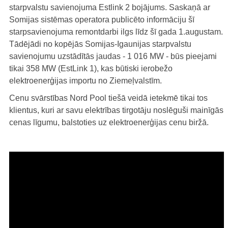
starpvalstu savienojuma Estlink 2 bojājums. Saskaņā ar
Somijas sistēmas operatora publicēto informāciju šī
starpsavienojuma remontdarbi ilgs līdz šī gada 1.augustam.
Tādējādi no kopējās Somijas-Igaunijas starpvalstu
savienojumu uzstādītās jaudas - 1 016 MW - būs pieejami
tikai 358 MW (EstLink 1), kas būtiski ierobežo
elektroenerģijas importu no Ziemeļvalstīm.
Cenu svārstības Nord Pool tiešā veidā ietekmē tikai tos
klientus, kuri ar savu elektrības tirgotāju noslēguši mainīgās
cenas līgumu, balstoties uz elektroenerģijas cenu biržā.