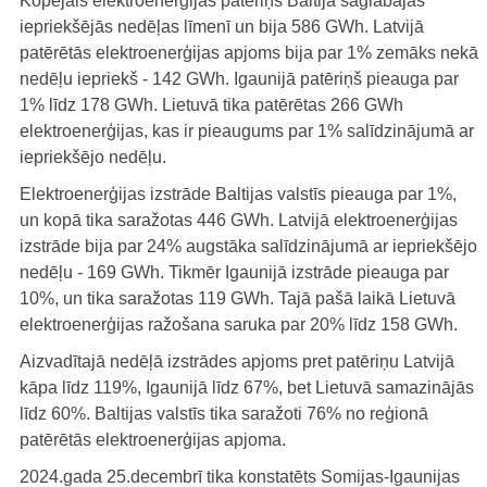
Kopējais elektroenerģijas patēriņš Baltijā saglabājās
iepriekšējās nedēļas līmenī un bija 586 GWh. Latvijā
patērētās elektroenerģijas apjoms bija par 1% zemāks nekā
nedēļu iepriekš - 142 GWh. Igaunijā patēriņš pieauga par
1% līdz 178 GWh. Lietuvā tika patērētas 266 GWh
elektroenerģijas, kas ir pieaugums par 1% salīdzinājumā ar
iepriekšējo nedēļu.
Elektroenerģijas izstrāde Baltijas valstīs pieauga par 1%,
un kopā tika saražotas 446 GWh. Latvijā elektroenerģijas
izstrāde bija par 24% augstāka salīdzinājumā ar iepriekšējo
nedēļu - 169 GWh. Tikmēr Igaunijā izstrāde pieauga par
10%, un tika saražotas 119 GWh. Tajā pašā laikā Lietuvā
elektroenerģijas ražošana saruka par 20% līdz 158 GWh.
Aizvadītajā nedēļā izstrādes apjoms pret patēriņu Latvijā
kāpa līdz 119%, Igaunijā līdz 67%, bet Lietuvā samazinājās
līdz 60%. Baltijas valstīs tika saražoti 76% no reģionā
patērētās elektroenerģijas apjoma.
2024.gada 25.decembrī tika konstatēts Somijas-Igaunijas