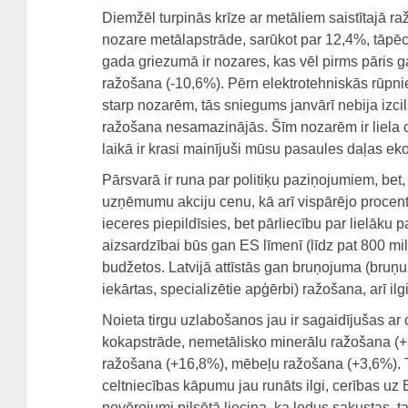
Diemžēl turpinās krīze ar metāliem saistītajā r
nozare metālapstrāde, sarūkot par 12,4%, tāpēc
gada griezumā ir nozares, kas vēl pirms pāris g
ražošana (-10,6%). Pērn elektrotehniskās rūpniec
starp nozarēm, tās sniegums janvārī nebija izcil
ražošana nesamazinājās. Šīm nozarēm ir liela 
laikā ir krasi mainījuši mūsu pasaules daļas e
Pārsvarā ir runa par politiķu paziņojumiem, bet, 
uzņēmumu akciju cenu, kā arī vispārējo procentu
ieceres piepildīsies, bet pārliecību par lielāku
aizsardzībai būs gan ES līmenī (līdz pat 800 mil
budžetos. Latvijā attīstās gan bruņojuma (bruņu
iekārtas, specializētie apģērbi) ražošana, arī ilg
Noieta tirgu uzlabošanos jau ir sagaidījušas ar 
kokapstrāde, nemetālisko minerālu ražošana (+
ražošana (+16,8%), mēbeļu ražošana (+3,6%). T
celtniecības kāpumu jau runāts ilgi, cerības uz E
novērojumi pilsētā liecina, ka ledus sakustas, t