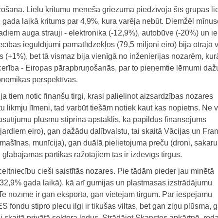
ažošanā. Lielu kritumu mēneša griezumā piedzīvoja šīs grupas li
 gada laikā kritums par 4,9%, kura varēja nebūt. Diemžēl mīnu
adiem auga strauji - elektronika (-12,9%), autobūve (-20%) un ie
ības ieguldījumi pamatlīdzekļos (79,5 miljoni eiro) bija otrajā v
s (+1%), bet tā vismaz bija vienīgā no inženierijas nozarēm, kur
cerība - Eiropas pārapbruņošanās, par to pieņemtie lēmumi daž
konomikas perspektīvas.
ja tiem notic finanšu tirgi, krasi palielinot aizsardzības nozares
 likmju līmeni, tad varbūt tiešām notiek kaut kas nopietns. Ne 
 pasūtījumu plūsmu stiprina apstāklis, ka papildus finansējums
jardiem eiro), gan dažādu dalībvalstu, tai skaitā Vācijas un Fran
mašīnas, munīcija), gan duālā pielietojuma preču (droni, sakaru
i glabājamās pārtikas ražotājiem tas ir izdevīgs tirgus.
celtniecību cieši saistītās nozares. Pie tādām pieder jau minētā
32,9% gada laikā), kā arī gumijas un plastmasas izstrādājumu
e nozīme ir gan eksporta, gan vietējam tirgum. Par iespējamu
S fondu stipro plecu ilgi ir tikušas viltas, bet gan ziņu plūsma, 
ai skaitā privātā sektora ledus. Strādājot Skanstes apkārtnē, rod