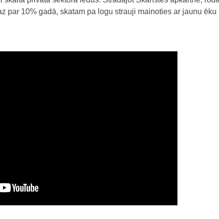
z par 10% gadā, skatam pa logu strauji mainoties ar jaunu ēku