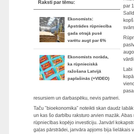
Raksti par tēmu:
par 1
Salīd
Ekonomists:
kopš
Apstrādes rūpniecība
svārs
gada otrajā pusē
Rūpn
varētu augt par 6%
pasīv
augo
Ekonomists norāda,
vārdi
ka rūpnieciskā
Labi
ražošana Latvijā
kopā 
paplašinās (+VIDEO)
vieno
pasau
resursiem un darbaspēku, nevis partneri.
Taču "bioekonomika" noteikti skan daudz labāk
un kas šo darbību raksturo arvien mazāk. Abas 
rūpniecības kopējo investīciju. Janvārī kokapst
gaļas pārstrādei, janvāra apjoms bija lielākais