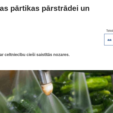
jas pārtikas pārstrādei un
Teks
aa
r celtniecību cieši saistītās nozares.