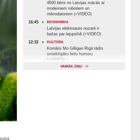
4500 bērni no Latvijas mācās ar
moderniem robotiem un
mikrodatoriem (+VIDEO)
16:45
EKONOMIKA
Latvijas elektroauto nozarē ir
bažas par lejupslīdi (+VIDEO)
12:32
KULTŪRA
Komiķis Mo Gilligan Rīgā rādīs
smieklīgāko britu humoru
(+VIDEO)
VAIRĀK ZIŅU
11:22
VESELĪBA
Veselības arodbiedrība norāda uz
Valsts kontroles apsekojuma
nepilnībām (+VIDEO)
11:10
KULTŪRA
Dziedātājs Andris Ērglis: «Dzīve ir
strauts, kurš nekad nebeidzas»
(+VIDEO)
auga