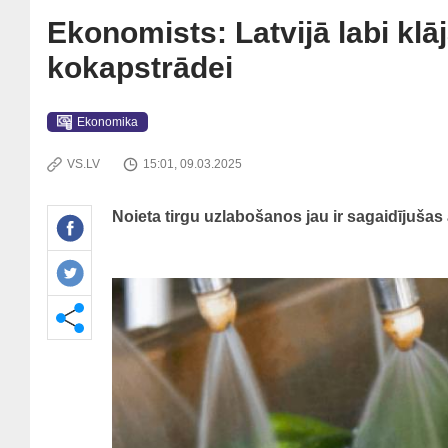
Ekonomists: Latvijā labi klā
kokapstrādei
Ekonomika
VS.LV
15:01, 09.03.2025
Noieta tirgu uzlabošanos jau ir sagaidījušas a