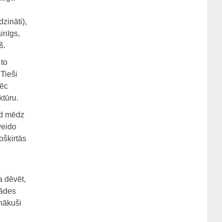
zināti),
inīgs,
š.
 to
 Tieši
pēc
ktūru.
ad mēdz
veido
ošķirtās
a dēvēt,
rādes
enākuši