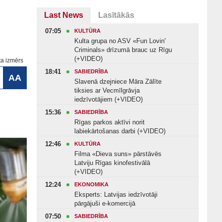
Last News
Lasītākās
07:05
KULTŪRA
Kulta grupa no ASV «Fun Lovin'
Criminals» drīzumā brauc uz Rīgu
(+VIDEO)
ta izmērs
18:41
SABIEDRĪBA
AA
Slavenā dzejniece Māra Zālīte
tiksies ar Vecmīlgrāvja
iedzīvotājiem (+VIDEO)
15:36
SABIEDRĪBA
Rīgas parkos aktīvi norit
labiekārtošanas darbi (+VIDEO)
12:46
KULTŪRA
Filma «Dieva suns» pārstāvēs
Latviju Rīgas kinofestivālā
(+VIDEO)
12:24
EKONOMIKA
Eksperts: Latvijas iedzīvotāji
pārgājuši e-komercijā
07:50
SABIEDRĪBA