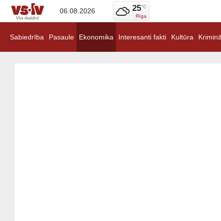
25
°C
06.08.2026
Rīga
Sabiedrība
Pasaule
Ekonomika
Interesanti fakti
Kultūra
Kriminā