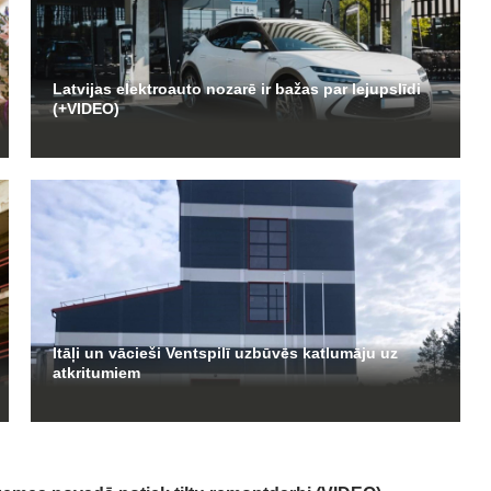
Latvijas elektroauto nozarē ir bažas par lejupslīdi
(+VIDEO)
Itāļi un vācieši Ventspilī uzbūvēs katlumāju uz
atkritumiem