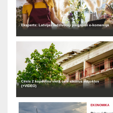
Eksperts: Latvijas iedzīvotāji pārgājuši e-komercijā
Cēsīs 2 kopmītņu vietā cels elitārus mājokļus
(+VIDEO)
EKONOMIKA