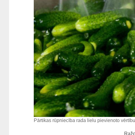
Pārtikas rūpniecība rada lielu pievienoto vērtību
Ražo