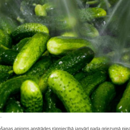
.
šanas apjoms apstrādes rūpniecībā janvārī gada griezumā pie