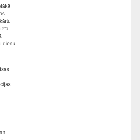
elākā
sos
kārtu
ietā
ā
u dienu
visas
cijas
gan
as