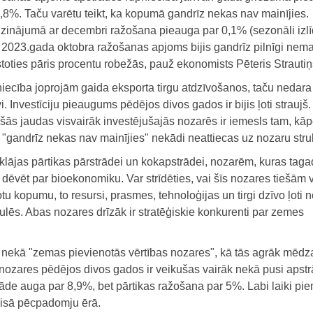
,8%. Taču varētu teikt, ka kopumā gandrīz nekas nav mainījies.
zinājumā ar decembri ražošana pieauga par 0,1% (sezonāli izlīd
 2023.gada oktobra ražošanas apjoms bijis gandrīz pilnīgi nema
toties pāris procentu robežās, pauž ekonomists Pēteris Strautiņ
iecība joprojām gaida eksporta tirgu atdzīvošanos, taču nedara
i. Investīciju pieaugums pēdējos divos gados ir bijis ļoti straujš.
šās jaudas visvairāk investējušajās nozarēs ir iemesls tam, kā
 "gandrīz nekas nav mainījies" nekādi neattiecas uz nozaru stru
 klājas pārtikas pārstrādei un kokapstrādei, nozarēm, kuras tag
dēvēt par bioekonomiku. Var strīdēties, vai šīs nozares tiešām 
tu kopumu, to resursi, prasmes, tehnoloģijas un tirgi dzīvo ļoti n
lēs. Abas nozares drīzāk ir stratēģiskie konkurenti par zemes
 nekā "zemas pievienotās vērtības nozares", kā tās agrāk mēdz
nozares pēdējos divos gados ir veikušas vairāk nekā pusi apst
rāde auga par 8,9%, bet pārtikas ražošana par 5%. Labi laiki pi
 visā pēcpadomju ērā.