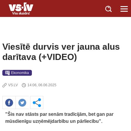
Viesītē durvis ver jauna alus
darītava (+VIDEO)
Ekonomika
VS.LV
14:06, 06.06.2025
"Šis nav stāsts par senām tradīcijām, bet gan par
mūsdienīgu uzņēmējdarbību un pārliecību".