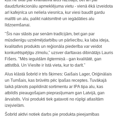
daudzfunkcionālu apmeklējuma vietu - vienā ēkā izveidota
arī kafejnīca un neliela viesnīca, kur viesi baudīt gardu
maltīti un alu, palikt naktsmītnē un iegādāties alu
līdzņemšanai.
"Šis nav stāsts par senām tradīcijām, bet gan par
mūsdienīgu uzņēmējdarbību un pārliecību, ka laba ideja,
kvalitatīvs produkts un reģionāla piederība var veidot
konkurētspējīgu zīmolu," uzsver darītavas dibinātājs Lauris
Fišers. "Mēs ieguldām ilgtermiņā - gan kvalitātē, gan
attīstībā. Un Viesīte ir īstā vieta, kur to darīt."
Alus klāstā šobrīd ir trīs šķirnes: Gaišais Lager, Oriģinālais
un Tumšais, kas brūvēts pēc īpašas receptes. Tuvākajā
laikā plānots papildināt sortimentu ar IPA tipa alu, kas
atbildīs pieaugošajam pieprasījumam gan Latvijā, gan
ārvalstīs. Visi produkti tiek gatavoti no rūpīgi atlasītām
izejvielām.
Šobrīd aktīvi notiek darbs pie produkta pieejamības