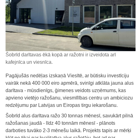
Šobrīd darītavas ēkā kopā ar ražotni ir izveidota arī
kafejnīca un viesnīca.
Pagājušās nedēļas izskaņā Viesītē, ar būtisku investīciju
vairāk nekā 400 000 eiro apmērā, svinīgi atklāta jauna alus
darītava - mūsdienīgs, ģimenes veidots uzņēmums, kas
apvieno vietējo ražošanu, viesmīlības centru un ambiciozu
redzējumu par Latvijas un Eiropas tirgu iekarošanu.
Šobrīd alus darītava ražo 30 tonnas mēnesī, savukārt pilnā
ražošanas jaudā - līdz 40 tonnām mēnesī - plānots
darboties tuvāko 2-3 mēnešu laikā. Projekts tapis ar mērķi
kļūt ne tikai par kvalitatīva alus ražotāju, bet arī par