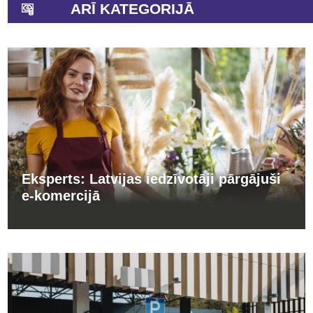
ARĪ KATEGORIJĀ
Eksperts: Latvijas iedzīvotāji pārgājuši
e-komercijā