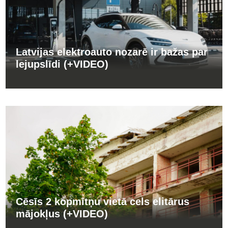
Latvijas elektroauto nozarē ir bažas par
lejupslīdi (+VIDEO)
Cēsīs 2 kopmītņu vietā cels elitārus
mājokļus (+VIDEO)