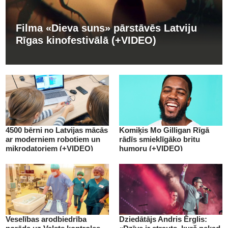
Filma «Dieva suns» pārstāvēs Latviju
Rīgas kinofestivālā (+VIDEO)
4500 bērni no Latvijas mācās
Komiķis Mo Gilligan Rīgā
ar moderniem robotiem un
rādīs smieklīgāko britu
mikrodatoriem (+VIDEO)
humoru (+VIDEO)
Veselības arodbiedrība
Dziedātājs Andris Ērglis: