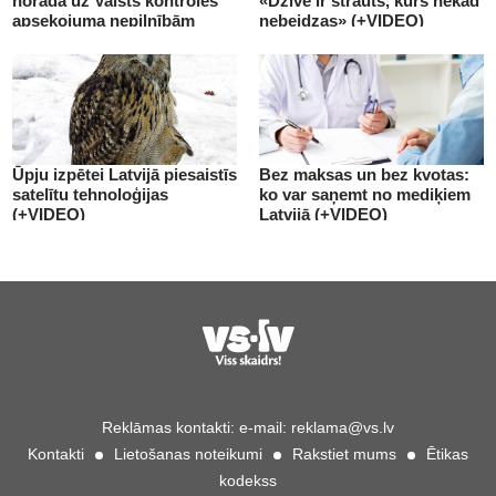
norāda uz Valsts kontroles
«Dzīve ir strauts, kurš nekad
apsekojuma nepilnībām
nebeidzas» (+VIDEO)
(+VIDEO)
Ūpju izpētei Latvijā piesaistīs
Bez maksas un bez kvotas:
satelītu tehnoloģijas
ko var saņemt no mediķiem
(+VIDEO)
Latvijā (+VIDEO)
Reklāmas kontakti:
e-mail:
reklama@vs.lv
Kontakti
Lietošanas noteikumi
Rakstiet mums
Ētikas
kodekss