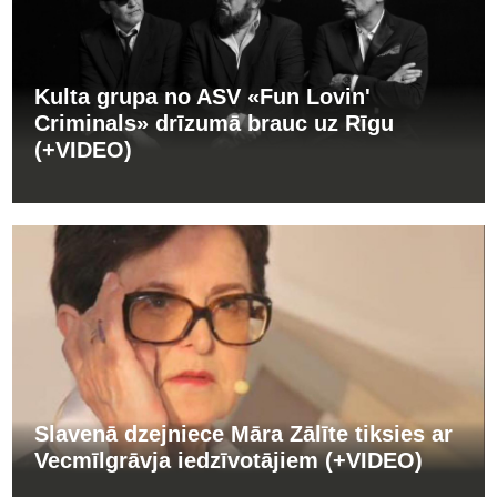
Kulta grupa no ASV «Fun Lovin'
Criminals» drīzumā brauc uz Rīgu
(+VIDEO)
Slavenā dzejniece Māra Zālīte tiksies ar
Vecmīlgrāvja iedzīvotājiem (+VIDEO)