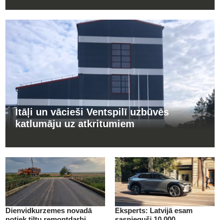
Itāļi un vācieši Ventspilī uzbūvēs
katlumāju uz atkritumiem
Dienvidkurzemes novadā
Eksperts: Latvijā esam
notiek tiltu remontdarbi
sasnieguši 10 000