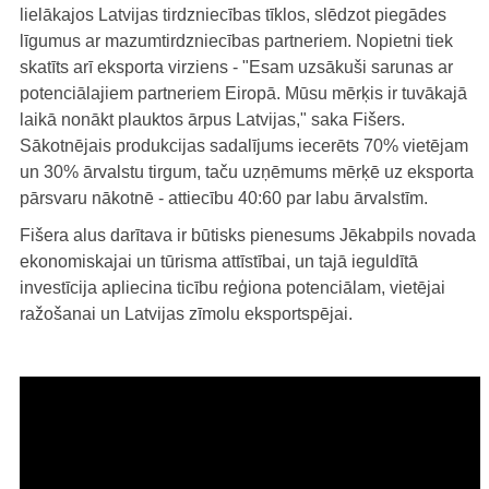
lielākajos Latvijas tirdzniecības tīklos, slēdzot piegādes
līgumus ar mazumtirdzniecības partneriem. Nopietni tiek
skatīts arī eksporta virziens - "Esam uzsākuši sarunas ar
potenciālajiem partneriem Eiropā. Mūsu mērķis ir tuvākajā
laikā nonākt plauktos ārpus Latvijas," saka Fišers.
Sākotnējais produkcijas sadalījums iecerēts 70% vietējam
un 30% ārvalstu tirgum, taču uzņēmums mērķē uz eksporta
pārsvaru nākotnē - attiecību 40:60 par labu ārvalstīm.
Fišera alus darītava ir būtisks pienesums Jēkabpils novada
ekonomiskajai un tūrisma attīstībai, un tajā ieguldītā
investīcija apliecina ticību reģiona potenciālam, vietējai
ražošanai un Latvijas zīmolu eksportspējai.