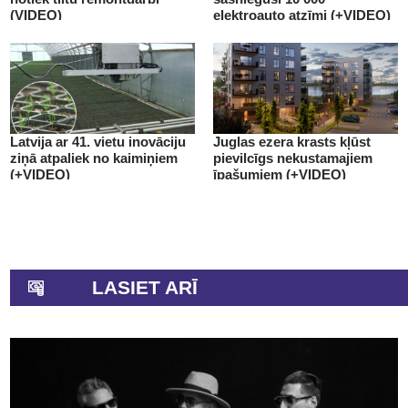
(VIDEO)
elektroauto atzīmi (+VIDEO)
Latvija ar 41. vietu inovāciju
Juglas ezera krasts kļūst
ziņā atpaliek no kaimiņiem
pievilcīgs nekustamajiem
(+VIDEO)
īpašumiem (+VIDEO)
LASIET ARĪ