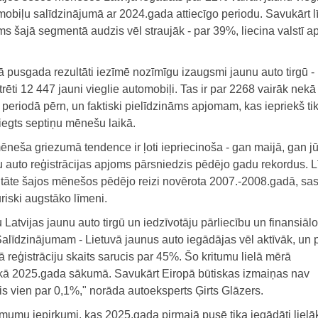
obiļu salīdzinājumā ar 2024.gada attiecīgo periodu. Savukārt l
s šajā segmentā audzis vēl straujāk - par 39%, liecina valstī a
 pusgada rezultāti iezīmē nozīmīgu izaugsmi jaunu auto tirgū - 
trēti 12 447 jauni vieglie automobiļi. Tas ir par 2268 vairāk nekā
periodā pērn, un faktiski pielīdzināms apjomam, kas iepriekš ti
iegts septiņu mēnešu laikā.
ēneša griezumā tendence ir ļoti iepriecinoša - gan maijā, gan jū
u auto reģistrācijas apjoms pārsniedzis pēdējo gadu rekordus. L
vitāte šajos mēnešos pēdējo reizi novērota 2007.-2008.gadā, sa
riski augstāko līmeni.
atvijas jaunu auto tirgū un iedzīvotāju pārliecību un finansiālo
Salīdzinājumam - Lietuvā jaunus auto iegādājas vēl aktīvāk, un 
reģistrāciju skaits sarucis par 45%. Šo kritumu lielā mērā
ēkā 2025.gada sākumā. Savukārt Eiropā būtiskas izmaiņas nav
is vien par 0,1%," norāda autoeksperts Ģirts Glāzers.
mumu iepirkumi, kas 2025.gada pirmajā pusē tika iegādāti lielā