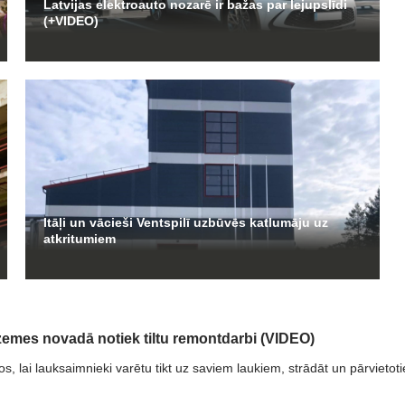
Latvijas elektroauto nozarē ir bažas par lejupslīdi
(+VIDEO)
Itāļi un vācieši Ventspilī uzbūvēs katlumāju uz
atkritumiem
emes novadā notiek tiltu remontdarbi (VIDEO)
s, lai lauksaimnieki varētu tikt uz saviem laukiem, strādāt un pārvietoti