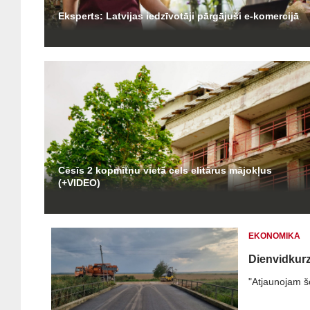
Eksperts: Latvijas iedzīvotāji pārgājuši e-komercijā
Cēsīs 2 kopmītņu vietā cels elitārus mājokļus
(+VIDEO)
EKONOMIKA
Dienvidkurz
"Atjaunojam šo