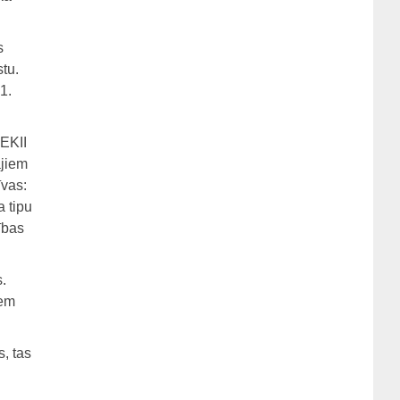
s
tu.
1.
 EKII
ajiem
īvas:
a tipu
ības
.
iem
, tas