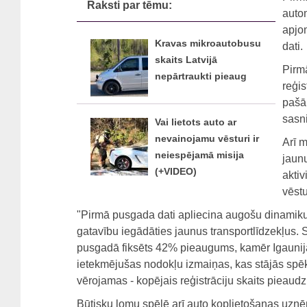
Raksti par tēmu:
autom
apjom
Kravas mikroautobusu
dati.
skaits Latvijā
Pirmā
nepārtraukti pieaug
reģis
pašā 
sasn
Vai lietots auto ar
nevainojamu vēsturi ir
Arī m
neiespējamā misija
jaun
(+VIDEO)
akti
vēstu
"Pirmā pusgada dati apliecina augošu dinamiku L
gatavību iegādāties jaunus transportlīdzekļus. 
pusgadā fiksēts 42% pieaugums, kamēr Igaunijā 
ietekmējušas nodokļu izmaiņas, kas stājās sp
vērojamas - kopējais reģistrāciju skaits pieaudz
Būtisku lomu spēlē arī auto koplietošanas uzņē