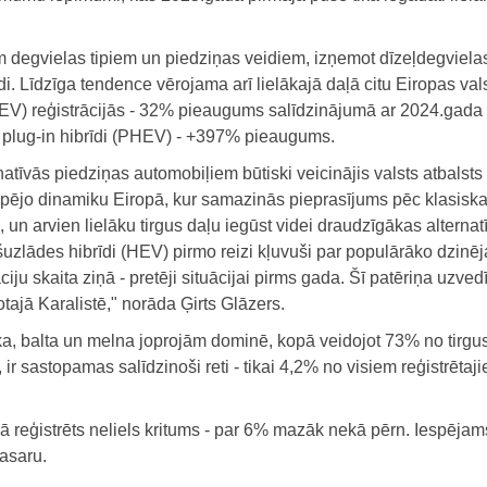
degvielas tipiem un piedziņas veidiem, izņemot dīzeļdegviela
. Līdzīga tendence vērojama arī lielākajā daļā citu Eiropas vals
EV) reģistrācijās - 32% pieaugums salīdzinājumā ar 2024.gada 
ši plug-in hibrīdi (PHEV) - +397% pieaugums.
natīvās piedziņas automobiļiem būtiski veicinājis valsts atbalsts
pējo dinamiku Eiropā, kur samazinās pieprasījums pēc klasisk
un arvien lielāku tirgus daļu iegūst videi draudzīgākas alternat
ašuzlādes hibrīdi (HEV) pirmo reizi kļuvuši par populārāko dzinēj
iju skaita ziņā - pretēji situācijai pirms gada. Šī patēriņa uzved
ajā Karalistē," norāda Ģirts Glāzers.
ka, balta un melna joprojām dominē, kopā veidojot 73% no tirgus
r sastopamas salīdzinoši reti - tikai 4,2% no visiem reģistrētaj
reģistrēts neliels kritums - par 6% mazāk nekā pērn. Iespējams
vasaru.