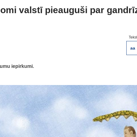
omi valstī pieauguši par gandrī
Teks
aa
umu iepirkumi.