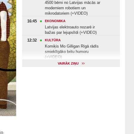
4500 bērni no Latvijas mācās ar
moderniem robotiem un
mikrodatoriem (+VIDEO)
16:45
EKONOMIKA
Latvijas elektroauto nozarē ir
bažas par lejupslīdi (+VIDEO)
12:32
KULTŪRA
Komiķis Mo Gilligan Rīgā rādīs
smieklīgāko britu humoru
(+VIDEO)
VAIRĀK ZIŅU
11:22
VESELĪBA
Veselības arodbiedrība norāda uz
Valsts kontroles apsekojuma
nepilnībām (+VIDEO)
11:10
KULTŪRA
Dziedātājs Andris Ērglis: «Dzīve ir
strauts, kurš nekad nebeidzas»
(+VIDEO)
lo