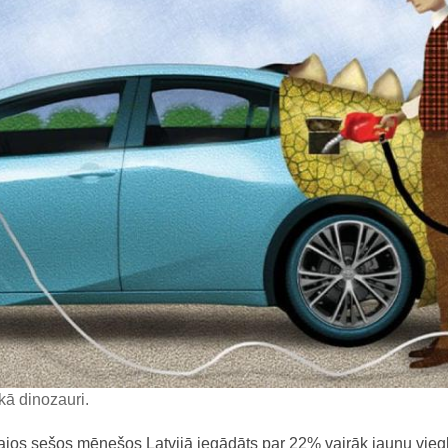
kā dinozauri.
ajos sešos mēnešos Latvijā iegādāts par 22% vairāk jaunu vieg