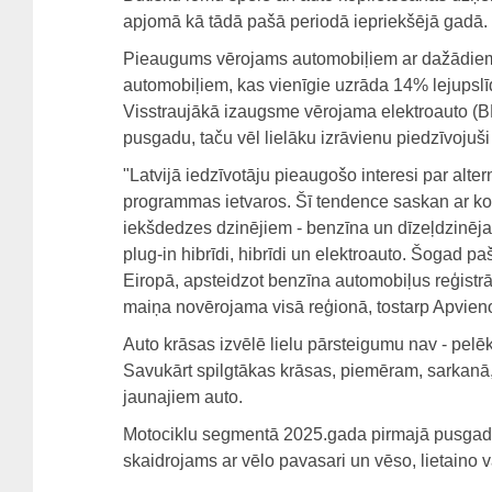
apjomā kā tādā pašā periodā iepriekšējā gadā.
Pieaugums vērojams automobiļiem ar dažādiem 
automobiļiem, kas vienīgie uzrāda 14% lejupslīdi
Visstraujākā izaugsme vērojama elektroauto (B
pusgadu, taču vēl lielāku izrāvienu piedzīvoju
"Latvijā iedzīvotāju pieaugošo interesi par alter
programmas ietvaros. Šī tendence saskan ar ko
iekšdedzes dzinējiem - benzīna un dīzeļdzinēja, 
plug-in hibrīdi, hibrīdi un elektroauto. Šogad p
Eiropā, apsteidzot benzīna automobiļus reģistrāc
maiņa novērojama visā reģionā, tostarp Apvienot
Auto krāsas izvēlē lielu pārsteigumu nav - pelē
Savukārt spilgtākas krāsas, piemēram, sarkanā, i
jaunajiem auto.
Motociklu segmentā 2025.gada pirmajā pusgadā 
skaidrojams ar vēlo pavasari un vēso, lietaino 