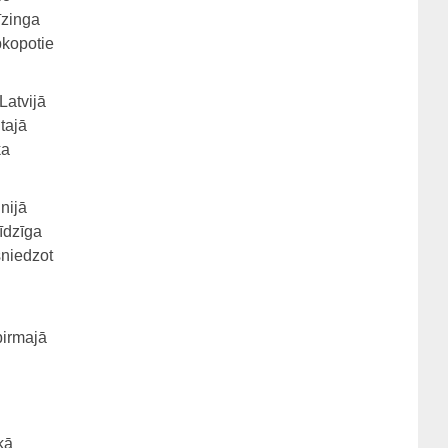
īzinga
pkopotie
Latvijā
 tajā
ka
nijā
īdzīga
sniedzot
pirmajā
kā