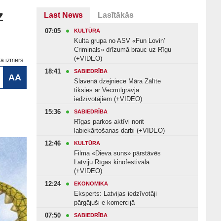
z
Last News
Lasītākās
07:05
KULTŪRA
Kulta grupa no ASV «Fun Lovin'
Criminals» drīzumā brauc uz Rīgu
(+VIDEO)
ta izmērs
18:41
SABIEDRĪBA
AA
Slavenā dzejniece Māra Zālīte
tiksies ar Vecmīlgrāvja
iedzīvotājiem (+VIDEO)
15:36
SABIEDRĪBA
Rīgas parkos aktīvi norit
labiekārtošanas darbi (+VIDEO)
12:46
KULTŪRA
Filma «Dieva suns» pārstāvēs
Latviju Rīgas kinofestivālā
(+VIDEO)
12:24
EKONOMIKA
Eksperts: Latvijas iedzīvotāji
pārgājuši e-komercijā
07:50
SABIEDRĪBA