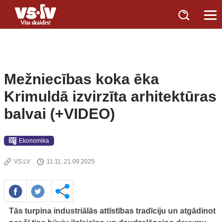
Mežniecības koka ēka
Krimuldā izvirzīta arhitektūras
balvai (+VIDEO)
Ekonomika
VS.LV
11:11, 21.09.2025
Tās turpina industriālās attīstības tradīciju un atgādinot