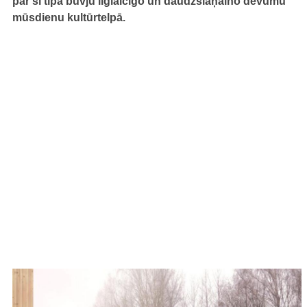
par šī tipa būvju ilglaicīgo un daudzslāņaino devumu
mūsdienu kultūrtelpā.