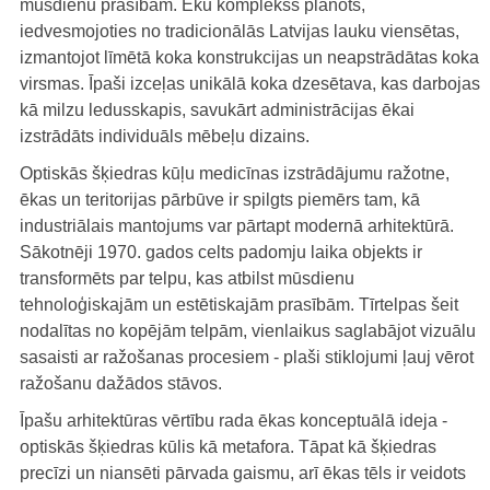
mūsdienu prasībām. Ēku komplekss plānots,
iedvesmojoties no tradicionālās Latvijas lauku viensētas,
izmantojot līmētā koka konstrukcijas un neapstrādātas koka
virsmas. Īpaši izceļas unikālā koka dzesētava, kas darbojas
kā milzu ledusskapis, savukārt administrācijas ēkai
izstrādāts individuāls mēbeļu dizains.
Optiskās šķiedras kūļu medicīnas izstrādājumu ražotne,
ēkas un teritorijas pārbūve ir spilgts piemērs tam, kā
industriālais mantojums var pārtapt modernā arhitektūrā.
Sākotnēji 1970. gados celts padomju laika objekts ir
transformēts par telpu, kas atbilst mūsdienu
tehnoloģiskajām un estētiskajām prasībām. Tīrtelpas šeit
nodalītas no kopējām telpām, vienlaikus saglabājot vizuālu
sasaisti ar ražošanas procesiem - plaši stiklojumi ļauj vērot
ražošanu dažādos stāvos.
Īpašu arhitektūras vērtību rada ēkas konceptuālā ideja -
optiskās šķiedras kūlis kā metafora. Tāpat kā šķiedras
precīzi un niansēti pārvada gaismu, arī ēkas tēls ir veidots