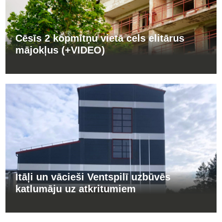
Cēsīs 2 kopmītņu vietā cels elitārus
mājokļus (+VIDEO)
Itāļi un vācieši Ventspilī uzbūvēs
katlumāju uz atkritumiem