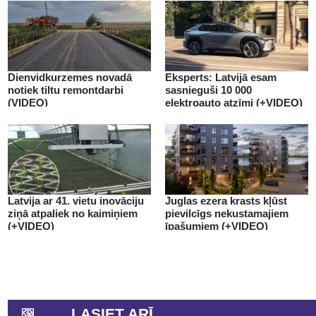
Dienvidkurzemes novadā
Eksperts: Latvijā esam
notiek tiltu remontdarbi
sasnieguši 10 000
(VIDEO)
elektroauto atzīmi (+VIDEO)
Latvija ar 41. vietu inovāciju
Juglas ezera krasts kļūst
ziņā atpaliek no kaimiņiem
pievilcīgs nekustamajiem
(+VIDEO)
īpašumiem (+VIDEO)
LASIET ARĪ