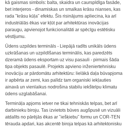
kā gaismas simbols: balta, skaidra un caurspīdīga fasāde,
bet interjeros - dinamiskas un smalkas krāsu nianses, kas
rada "krāsu kūļa" efektu. Šis risinājums apliecina, ka arī
industriālās ēkas var kļūt par arhitektūras inovācijas
paraugu, apvienojot funkcionalitāti ar spēcīgu estētisku
vēstījumu.
Ūdens uzpildes termināls - Liepājā radīts unikāls ūdens
uzkrāšanas un uzpildīšanas terminālis, kas paredzēts
dzeramā ūdens eksportam uz visu pasauli - pirmais šāda
tipa objekts pasaulē. Projekts apvieno inženiertehnisku
inovāciju ar pārdomātu arhitektūru: lielākā daļa būvapjoma
ir apbērta ar zemi, kas palīdz tam organiski iekļauties
ainavā un vienlaikus nodrošina stabilu iekštelpu klimatu
ūdens uzglabāšanai.
Termināļa apjoms ietver ne tikai tehniskās telpas, bet arī
darbinieku biroju. Tas izvietots būves augšpusē un vizuāli
atdalīts no pārējās ēkas ar "iešķiebu" formu un COR-TEN
tērauda apdari, kas akcentē biroja telpas kā arhitektonisku