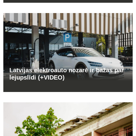
Latvijas elektroauto nozarē ir bažas par
lejupslīdi (+VIDEO)