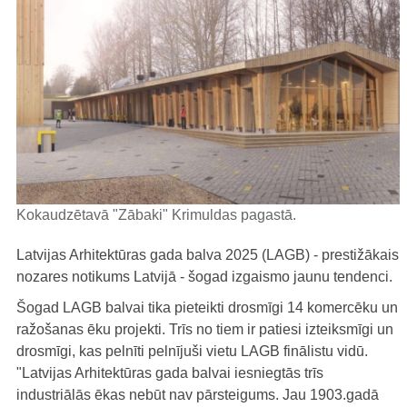
Kokaudzētavā "Zābaki" Krimuldas pagastā.
Latvijas Arhitektūras gada balva 2025 (LAGB) - prestižākais
nozares notikums Latvijā - šogad izgaismo jaunu tendenci.
Šogad LAGB balvai tika pieteikti drosmīgi 14 komercēku un
ražošanas ēku projekti. Trīs no tiem ir patiesi izteiksmīgi un
drosmīgi, kas pelnīti pelnījuši vietu LAGB finālistu vidū.
"Latvijas Arhitektūras gada balvai iesniegtās trīs
industriālās ēkas nebūt nav pārsteigums. Jau 1903.gadā