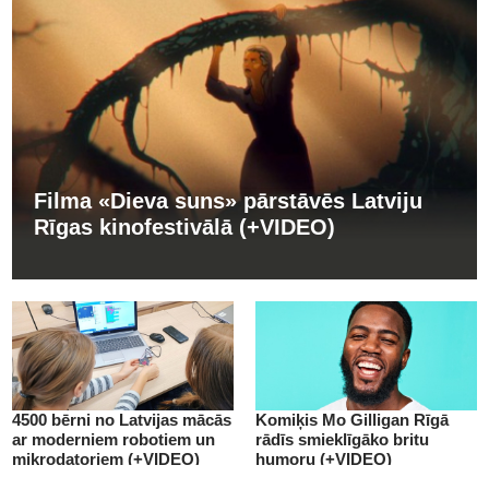
Filma «Dieva suns» pārstāvēs Latviju
Rīgas kinofestivālā (+VIDEO)
4500 bērni no Latvijas mācās
Komiķis Mo Gilligan Rīgā
ar moderniem robotiem un
rādīs smieklīgāko britu
mikrodatoriem (+VIDEO)
humoru (+VIDEO)