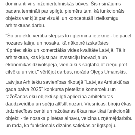
dominanti virs inženiertehniskās būves. Šis risinājums
padara termināli par spilgtu piemēru tam, kā funkcionāls
objekts var kļūt par vizuāli un konceptuāli izteiksmīgu
arhitektūras darbu.
"Šo projektu vērtība slēpjas to ilgtermiņa ietekmē - tie paceļ
nozares latiņu un nosaka, kā nākotnē izskatīsies
rūpnieciskās un komerciālās vides kvalitāte Latvijā. Tā ir
arhitektūra, kas kļūst par investīciju inovācijā un
ekonomikas dzīvotspējā, vienlaikus saglabājot cieņu pret
cilvēku un vidi," vērtējot darbus, norāda Oļegs Umanskis.
Latvijas Arhitektu savienības rīkotajā "Latvijas Arhitektūras
gada balva 2025" konkursā pieteiktie komercēku un
ražošanas ēku objekti spilgti apliecina arhitektūras
daudzveidību un spēju attīstīt nozari. Viesnīcas, biroju ēkas,
tirdzniecības centri un ražošanas ēkas nav tikai funkcionāli
objekti - tie nosaka pilsētas ainavu, veicina uzņēmējdarbību
un rāda, kā funkcionāls dizains satiekas ar ilgtspēju.