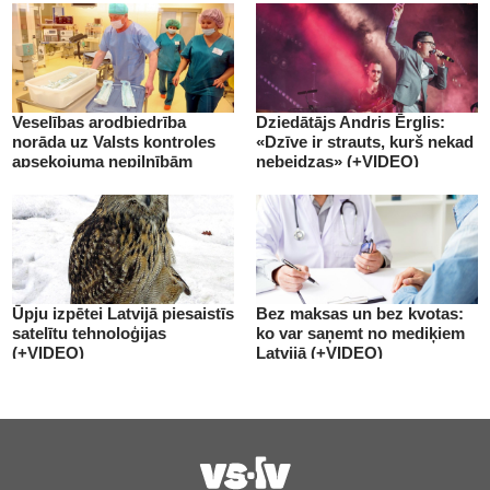
Veselības arodbiedrība
Dziedātājs Andris Ērglis:
norāda uz Valsts kontroles
«Dzīve ir strauts, kurš nekad
apsekojuma nepilnībām
nebeidzas» (+VIDEO)
(+VIDEO)
Ūpju izpētei Latvijā piesaistīs
Bez maksas un bez kvotas:
satelītu tehnoloģijas
ko var saņemt no mediķiem
(+VIDEO)
Latvijā (+VIDEO)