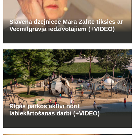
Slavenā dzejniece Māra Zālīte tiksies ar
Vecmīlgrāvja iedzīvotājiem (+VIDEO)
Rīgas parkos aktīvi norit
labiekārtošanas darbi (+VIDEO)