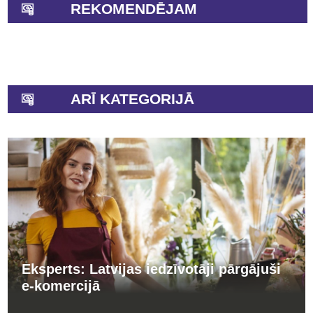
REKOMENDĒJAM
ARĪ KATEGORIJĀ
Eksperts: Latvijas iedzīvotāji pārgājuši
e-komercijā