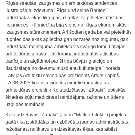
Rīgas straujās izaugsmes un arhitektūras tendences
ilustrējošajā izdevumā "Riga und seine Bauten"
industriālās ēkas tika īpaši izceltas kā pilsētas attīstības
liecinieces - rūpniecība bija viens no Rīgas ekonomiskās
izaugsmes stūrakmeņiem. Arī šodien gada balvai pieteiktās
rūpniecības ēkas apliecina gan nozares nozīmīgumu, gan
industriālā mantojuma arhitektūras svarīgo lomu Latvijas
arhitektūras ainavā. Tās turpina industriālās attīstības
tradīciju un atgādinot par šī tipa būvju ilglaicīgo un
daudzslāņaino devumu mūsdienu kultūrtelpā," norāda
Latvijas Arhitektu savienības prezidents Artūrs Lapiņš.
LAGB 2025 finālistu vidū trīs minētie industriālās
arhitektūras projekti ir Kokaudzētavas "Zābaki", optiskās
šķiedras kūļu medicīnas izstrādājumu ražotne un ūdens
uzpildes termināls.
Kokaudzētavas "Zābaki" (autori "Mark arhitekti") projekta
gaitā tika izstrādātas un uzbūvētas jaunas administrācijas,
ražošanas, noliktavu un dzesētavas ēkas, kas atbilst