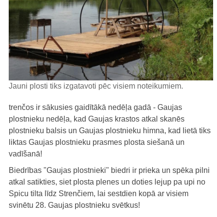
Jauni plosti tiks izgatavoti pēc visiem noteikumiem.
trenčos ir sākusies gaidītākā nedēļa gadā - Gaujas
plostnieku nedēļa, kad Gaujas krastos atkal skanēs
plostnieku balsis un Gaujas plostnieku himna, kad lietā tiks
liktas Gaujas plostnieku prasmes plosta siešanā un
vadīšanā!
Biedrības "Gaujas plostnieki" biedri ir prieka un spēka pilni
atkal satikties, siet plosta plenes un doties lejup pa upi no
Spicu tilta līdz Strenčiem, lai sestdien kopā ar visiem
svinētu 28. Gaujas plostnieku svētkus!