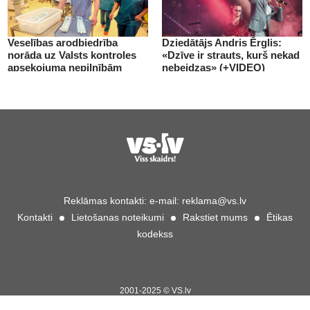
Veselības arodbiedrība
Dziedātājs Andris Ērglis:
norāda uz Valsts kontroles
«Dzīve ir strauts, kurš nekad
apsekojuma nepilnībām
nebeidzas» (+VIDEO)
(+VIDEO)
Reklāmas kontakti:
e-mail:
reklama@vs.lv
Kontakti
Lietošanas noteikumi
Rakstiet mums
Ētikas
kodekss
2001-2025 © VS.lv