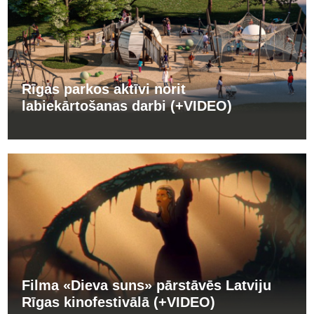
Rīgas parkos aktīvi norit
labiekārtošanas darbi (+VIDEO)
Filma «Dieva suns» pārstāvēs Latviju
Rīgas kinofestivālā (+VIDEO)