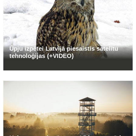
Ūpju izpētei Latvijā piesaistīs satelītu
tehnoloģijas (+VIDEO)