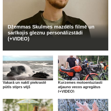
Džemmas Skulmes mazdēls filmē un
sarīkojis gleznu personālizstādi
(+VIDEO)
Vakarā un naktī piekrastē
Kurzemes motoentuziasti
pūtīs stiprs vējš
atjauno vecos agregātus
(+VIDEO)