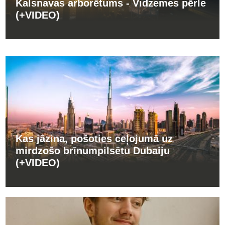
Kalsnavas arborētums - Vidzemes pērle
(+VIDEO)
Kas jāzina, pošoties ceļojumā uz
mirdzošo brīnumpilsētu Dubaiju
(+VIDEO)