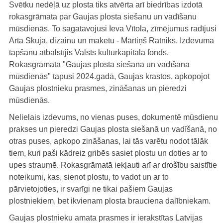
Svētku nedēļā uz plosta tiks atvērta arī biedrības izdotā
rokasgrāmata par Gaujas plosta siešanu un vadīšanu
mūsdienās. To sagatavojusi Ieva Vītola, zīmējumus radījusi
Arta Skuja, dizainu un maketu - Mārtiņš Ratniks. Izdevuma
tapšanu atbalstījis Valsts kultūrkapitāla fonds.
Rokasgrāmata "Gaujas plosta siešana un vadīšana
mūsdienās" tapusi 2024.gadā, Gaujas krastos, apkopojot
Gaujas plostnieku prasmes, zināšanas un pieredzi
mūsdienās.
Nelielais izdevums, no vienas puses, dokumentē mūsdienu
prakses un pieredzi Gaujas plosta siešanā un vadīšanā, no
otras puses, apkopo zināšanas, lai tās varētu nodot tālāk
tiem, kuri paši kādreiz gribēs sasiet plostu un doties ar to
upes straumē. Rokasgrāmatā iekļauti arī ar drošību saistītie
noteikumi, kas, sienot plostu, to vadot un ar to
pārvietojoties, ir svarīgi ne tikai pašiem Gaujas
plostniekiem, bet ikvienam plosta brauciena dalībniekam.
Gaujas plostnieku amata prasmes ir ierakstītas Latvijas