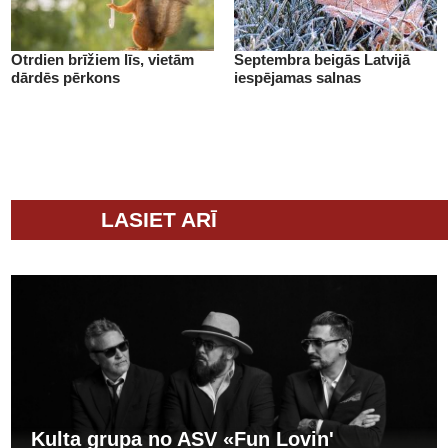
Otrdien brīžiem līs, vietām
Septembra beigās Latvijā
dārdēs pērkons
iespējamas salnas
LASIET ARĪ
Kulta grupa no ASV «Fun Lovin'