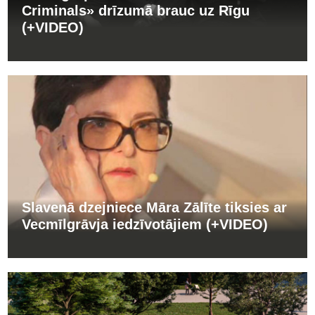
Criminals» drīzumā brauc uz Rīgu
(+VIDEO)
Slavenā dzejniece Māra Zālīte tiksies ar
Vecmīlgrāvja iedzīvotājiem (+VIDEO)