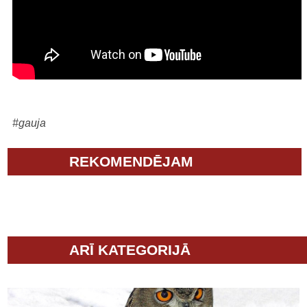
#gauja
REKOMENDĒJAM
ARĪ KATEGORIJĀ