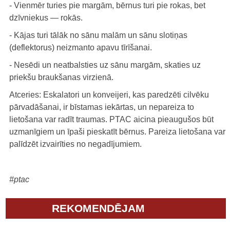
- Vienmēr turies pie margām, bērnus turi pie rokas, bet
dzīvniekus — rokās.
- Kājas turi tālāk no sānu malām un sānu slotiņas
(deflektorus) neizmanto apavu tīrīšanai.
- Nesēdi un neatbalsties uz sānu margām, skaties uz
priekšu braukšanas virzienā.
Atceries: Eskalatori un konveijeri, kas paredzēti cilvēku
pārvadāšanai, ir bīstamas iekārtas, un nepareiza to
lietošana var radīt traumas. PTAC aicina pieaugušos būt
uzmanīgiem un īpaši pieskatīt bērnus. Pareiza lietošana var
palīdzēt izvairīties no negadījumiem.
#ptac
REKOMENDĒJAM