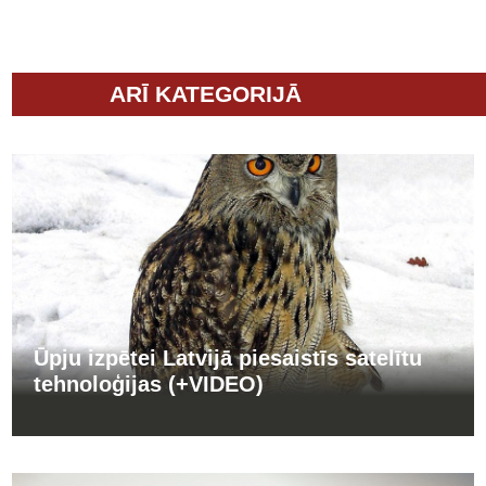
ARĪ KATEGORIJĀ
Ūpju izpētei Latvijā piesaistīs satelītu
tehnoloģijas (+VIDEO)