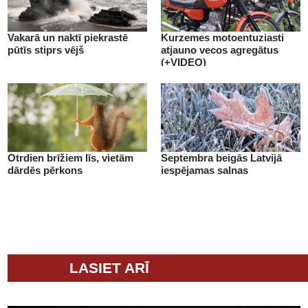
Vakarā un naktī piekrastē
Kurzemes motoentuziasti
pūtīs stiprs vējš
atjauno vecos agregātus
(+VIDEO)
Otrdien brīžiem līs, vietām
Septembra beigās Latvijā
dārdēs pērkons
iespējamas salnas
LASIET ARĪ