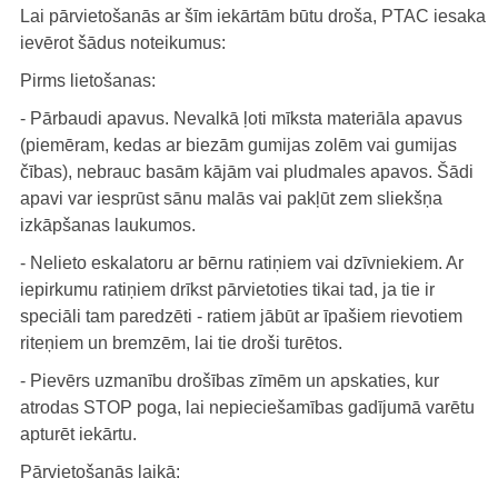
Lai pārvietošanās ar šīm iekārtām būtu droša, PTAC iesaka
ievērot šādus noteikumus:
Pirms lietošanas:
- Pārbaudi apavus. Nevalkā ļoti mīksta materiāla apavus
(piemēram, kedas ar biezām gumijas zolēm vai gumijas
čības), nebrauc basām kājām vai pludmales apavos. Šādi
apavi var iesprūst sānu malās vai pakļūt zem sliekšņa
izkāpšanas laukumos.
- Nelieto eskalatoru ar bērnu ratiņiem vai dzīvniekiem. Ar
iepirkumu ratiņiem drīkst pārvietoties tikai tad, ja tie ir
speciāli tam paredzēti - ratiem jābūt ar īpašiem rievotiem
riteņiem un bremzēm, lai tie droši turētos.
- Pievērs uzmanību drošības zīmēm un apskaties, kur
atrodas STOP poga, lai nepieciešamības gadījumā varētu
apturēt iekārtu.
Pārvietošanās laikā: