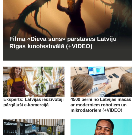
Filma «Dieva suns» pārstāvēs Latviju
Rīgas kinofestivālā (+VIDEO)
Eksperts: Latvijas iedzīvotāji
4500 bērni no Latvijas mācās
pārgājuši e-komercijā
ar moderniem robotiem un
mikrodatoriem (+VIDEO)