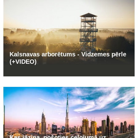
Kalsnavas arborētums - Vidzemes pērle
(+VIDEO)
Kas jāzina, pošoties ceļojumā uz