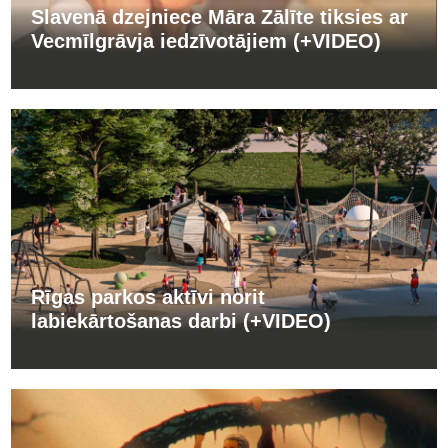
Slavenā dzejniece Māra Zālīte tiksies ar
Vecmīlgrāvja iedzīvotājiem (+VIDEO)
Rīgas parkos aktīvi norit
labiekārtošanas darbi (+VIDEO)