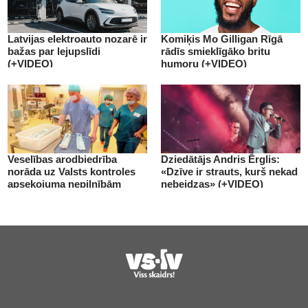
Latvijas elektroauto nozarē ir
Komiķis Mo Gilligan Rīgā
bažas par lejupslīdi
rādīs smieklīgāko britu
(+VIDEO)
humoru (+VIDEO)
Veselības arodbiedrība
Dziedātājs Andris Ērglis:
norāda uz Valsts kontroles
«Dzīve ir strauts, kurš nekad
apsekojuma nepilnībām
nebeidzas» (+VIDEO)
(+VIDEO)