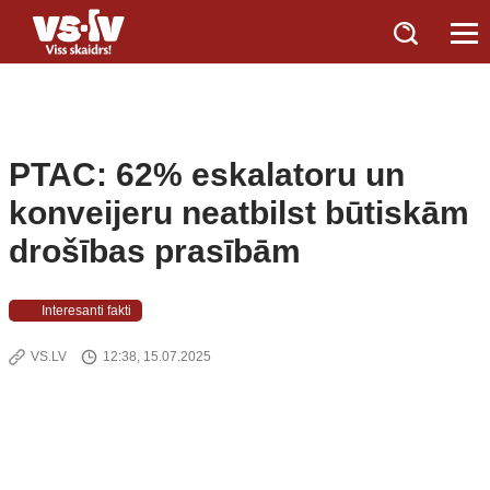
PTAC: 62% eskalatoru un
konveijeru neatbilst būtiskām
drošības prasībām
Interesanti fakti
VS.LV
12:38, 15.07.2025