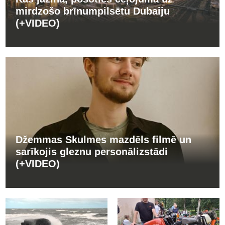
mirdzošo brīnumpilsētu Dubaiju
(+VIDEO)
Džemmas Skulmes mazdēls filmē un
sarīkojis gleznu personālizstādi
(+VIDEO)