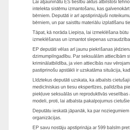
Lai atjauninātu ES tiesību aktus atbilstoši tehno
intelekta sistēmu izmantošanu, kas galvenokārt i
bērniem. Deputāti ir arī apstiprinājuši noteiku
bērniem, un par saistītu materiālu izplatīšanu ti
Tāpat, kā norāda Liepiņa, lai izmeklēšana būtu 
izmeklēšanas un izmantot slepenas uzraudzīb
EP deputāti vēlas arī jaunu piekrišanas jēdziena
dzimumpilngadību. Par seksuālām attiecībām st
kriminālatbildība, ja vien attiecībās nav vēroja
pastiprinošu apstākli ir uzskatāma situācija, 
Līdztekus deputāti uzskata, ka atbalsts cietuš
medicīniskas un tiesu ekspertīzes, palīdzība 
piekļuve seksuālās un reproduktīvās veselības 
modeli, proti, lai atbalsta pakalpojumus cietuši
Deputātu ieskatā jāpanāk, ka par noziegumiem 
organizācijas.
EP savu nostāju apstiprināja ar 599 balsīm pret