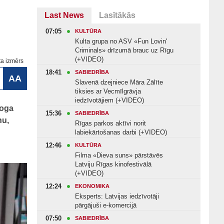
Last News
Lasītākās
07:05
KULTŪRA
Kulta grupa no ASV «Fun Lovin'
Criminals» drīzumā brauc uz Rīgu
(+VIDEO)
ta izmērs
18:41
SABIEDRĪBA
AA
Slavenā dzejniece Māra Zālīte
tiksies ar Vecmīlgrāvja
iedzīvotājiem (+VIDEO)
roga
15:36
SABIEDRĪBA
nu,
Rīgas parkos aktīvi norit
labiekārtošanas darbi (+VIDEO)
12:46
KULTŪRA
Filma «Dieva suns» pārstāvēs
Latviju Rīgas kinofestivālā
(+VIDEO)
12:24
EKONOMIKA
Eksperts: Latvijas iedzīvotāji
pārgājuši e-komercijā
07:50
SABIEDRĪBA