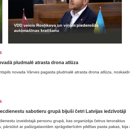
VDD veicis Rosļikova un viņam piederošās
automašīnas kratīšanu
S
ovadā pludmalē atrasta drona atlūza
ntspils novada Vārves pagasta pludmalē atrasta drona atlūza, noskaidr
S
ecdienestu sabotieru grupā bijuši četri Latvijas iedzīvotāji
dienestu izveidotajā personu grupā, kas organizēja četrus teroraktus
s, pārsūtot ar pašizgatavotām sprāgstierīcēm pildītas pasta pakas, bija 