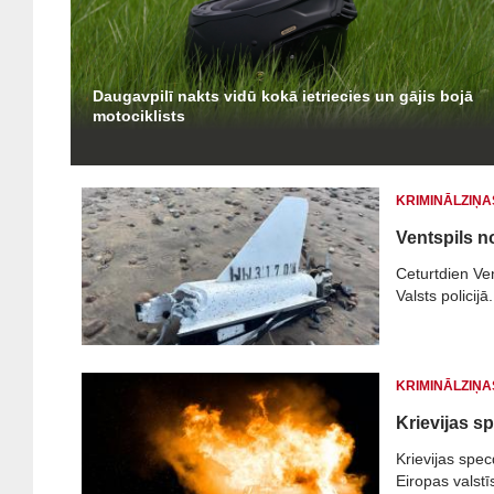
Daugavpilī nakts vidū kokā ietriecies un gājis bojā
motociklists
KRIMINĀLZIŅA
Ventspils n
Ceturtdien Ve
Valsts policijā.
KRIMINĀLZIŅA
Krievijas sp
Krievijas spec
Eiropas valstī