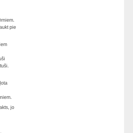
ērniem.
aukt pie
kiem
uši
uši.
ļota
rniem.
kts, jo