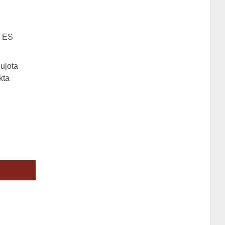
s ES
guļota
kta