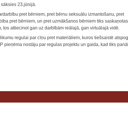
sāksies 23.jūnijā.
vardarbību pret bērniem, pret bērnu seksuālu izmantošanu, pret
rbība pret bērniem, un pret uzmākšanos bērniem tiks saskaņota
 tos attiecinot gan uz darbībām reālajā, gan virtuālajā vidē.
likumu regulai par cīņu pret materiāliem, kuros tiešsaistē atspo
 pieņēma nostāju par regulas projektu un gaida, kad tiks panā