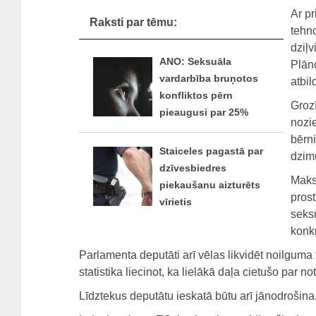
Ar pr
Raksti par tēmu:
tehno
dziļv
ANO: Seksuāla
Plān
vardarbība bruņotos
atbil
konfliktos pērn
Groz
pieaugusi par 25%
nozie
bērni
Staiceles pagastā par
dzim
dzīvesbiedres
Maks
piekaušanu aizturēts
prost
vīrietis
seks
konkr
Parlamenta deputāti arī vēlas likvidēt noilguma 
statistika liecinot, ka lielākā daļa cietušo par 
Līdztekus deputātu ieskatā būtu arī jānodrošina