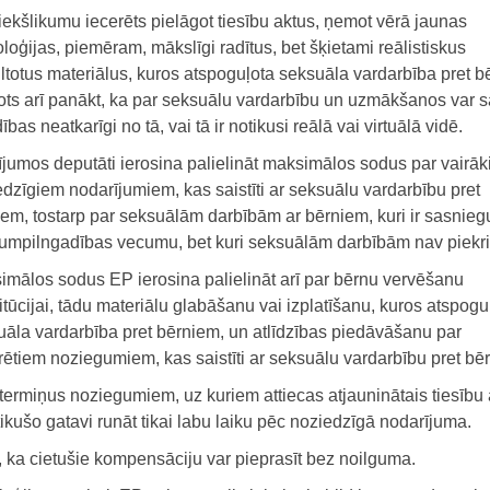
iekšlikumu iecerēts pielāgot tiesību aktus, ņemot vērā jaunas
loģijas, piemēram, mākslīgi radītus, bet šķietami reālistiskus
iltotus materiālus, kuros atspoguļota seksuāla vardarbība pret b
ots arī panākt, ka par seksuālu vardarbību un uzmākšanos var s
dības neatkarīgi no tā, vai tā ir notikusi reālā vai virtuālā vidē.
ījumos deputāti ierosina palielināt maksimālos sodus par vairā
dzīgiem nodarījumiem, kas saistīti ar seksuālu vardarbību pret
em, tostarp par seksuālām darbībām ar bērniem, kuri ir sasnieg
umpilngadības vecumu, bet kuri seksuālām darbībām nav piekrit
imālos sodus EP ierosina palielināt arī par bērnu vervēšanu
itūcijai, tādu materiālu glabāšanu vai izplatīšanu, kuros atspogu
uāla vardarbība pret bērniem, un atlīdzības piedāvāšanu par
ētiem noziegumiem, kas saistīti ar seksuālu vardarbību pret bē
termiņus noziegumiem, uz kuriem attiecas atjauninātais tiesību a
notikušo gatavi runāt tikai labu laiku pēc noziedzīgā nodarījuma.
, ka cietušie kompensāciju var pieprasīt bez noilguma.