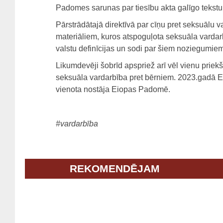
Padomes sarunas par tiesību akta galīgo tekstu 
Pārstrādātajā direktīvā par cīņu pret seksuālu 
materiāliem, kuros atspoguļota seksuāla varda
valstu definīcijas un sodi par šiem noziegumiem,
Likumdevēji šobrīd apspriež arī vēl vienu priekš
seksuāla vardarbība pret bērniem. 2023.gadā EP
vienota nostāja Eiopas Padomē.
#vardarbība
REKOMENDĒJAM