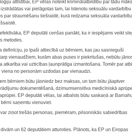
loģiju attīstībai, EP vēlas noteikt kriminālatbildību par tādu māks
zstrādātas vai pielāgotas tam, lai īstenotu seksuālu vardarbību 
mus par straumēšanu tiešraidē, kurā redzama seksuāla vardarbība
ešsaistē.
efektīvāka, EP deputāti cenšas panākt, ka ir iespējams veikt sl
as metodes.
 definīciju, jo īpaši attiecībā uz bērniem, kas jau sasnieguši
arp vienaudžiem, kurām abas puses ir piekritušas, nebūtu jān
ma atkarība vai uzticības ļaunprātīga izmantošana. Tomēr par atb
kad viena no personām uzdodas par vienaudzi.
ajiem bērniem būtu jāsniedz bez maksas, un tam būtu jāaptver
pierādījumu dokumentēšanā, dzimumsensitīva medicīniskā aprūp
aprūpei. EP deputāti vēlas, lai atbalsts būtu saskaņā ar Barnah
e bērni saņemtu vienuviet.
var ziņot trešās personas, piemēram, pilsoniskās sabiedrības
 divām un 62 deputātiem atturoties. Plānots, ka EP un Eiropas