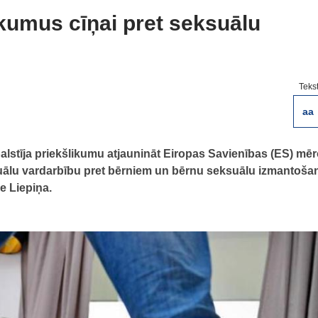
ikumus cīņai pret seksuālu
Teks
aa
balstīja priekšlikumu atjaunināt Eiropas Savienības (ES) mē
ksuālu vardarbību pret bērniem un bērnu seksuālu izmantoša
e Liepiņa.