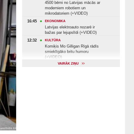
4500 bērni no Latvijas mācās ar
moderniem robotiem un
mikrodatoriem (+VIDEO)
16:45
EKONOMIKA
Latvijas elektroauto nozarē ir
bažas par lejupslīdi (+VIDEO)
12:32
KULTŪRA
Komiķis Mo Gilligan Rīgā rādīs
smieklīgāko britu humoru
(+VIDEO)
VAIRĀK ZIŅU
11:22
VESELĪBA
Veselības arodbiedrība norāda uz
Valsts kontroles apsekojuma
nepilnībām (+VIDEO)
11:10
KULTŪRA
Dziedātājs Andris Ērglis: «Dzīve ir
strauts, kurš nekad nebeidzas»
(+VIDEO)