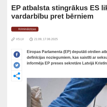
EP atbalsta stingrākus ES l
vardarbību pret bērniem
Kriminālziņas
VS.LV
21:09, 17.06.2025
Eiropas Parlamenta (EP) deputāti otrdien at
definīcijas noziegumiem, kas saistīti ar se
informēja EP preses sekretāre Latvijā Kristīn