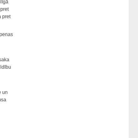
līgā
pret
 pret
epenas
osaka
ildību
e un
usa