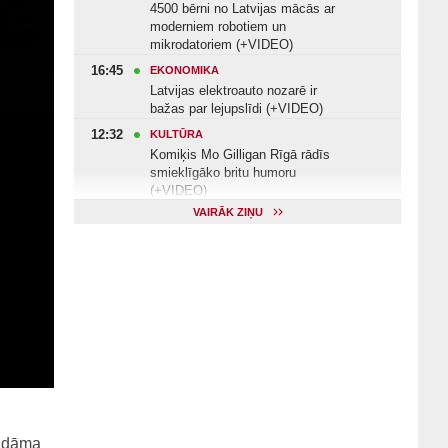
4500 bērni no Latvijas mācās ar
moderniem robotiem un
mikrodatoriem (+VIDEO)
16:45
EKONOMIKA
Latvijas elektroauto nozarē ir
bažas par lejupslīdi (+VIDEO)
12:32
KULTŪRA
Komiķis Mo Gilligan Rīgā rādīs
smieklīgāko britu humoru
(+VIDEO)
VAIRĀK ZIŅU
11:22
VESELĪBA
Veselības arodbiedrība norāda uz
Valsts kontroles apsekojuma
nepilnībām (+VIDEO)
11:10
KULTŪRA
Dziedātājs Andris Ērglis: «Dzīve ir
strauts, kurš nekad nebeidzas»
(+VIDEO)
aidāma