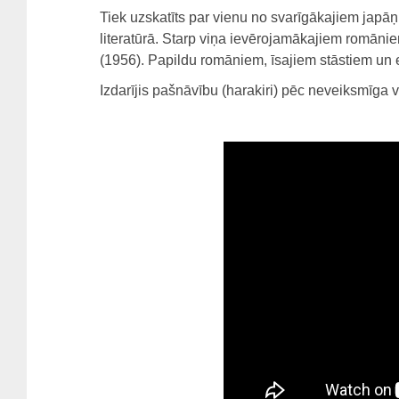
Tiek uzskatīts par vienu no svarīgākajiem japāņ
literatūrā. Starp viņa ievērojamākajiem romāniem
(1956). Papildu romāniem, īsajiem stāstiem un e
Izdarījis pašnāvību (harakiri) pēc neveiksmīga 