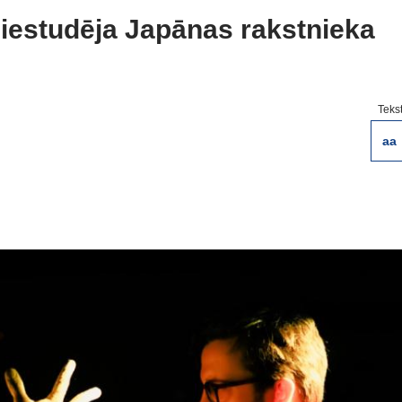
s iestudēja Japānas rakstnieka
Teks
aa