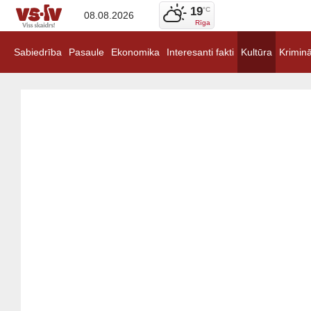
19
°C
08.08.2026
Rīga
Sabiedrība
Pasaule
Ekonomika
Interesanti fakti
Kultūra
Kriminā