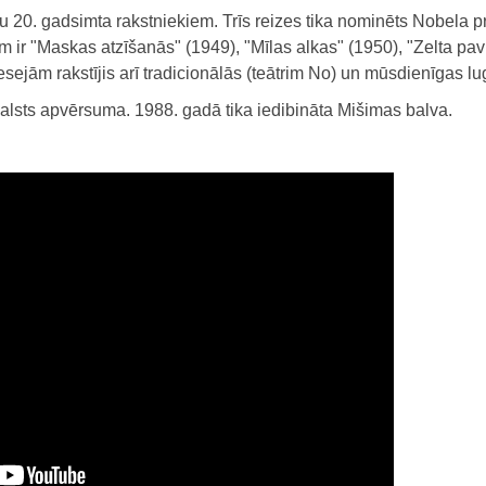
u 20. gadsimta rakstniekiem. Trīs reizes tika nominēts Nobela p
 ir "Maskas atzīšanās" (1949), "Mīlas alkas" (1950), "Zelta pavi
sejām rakstījis arī tradicionālās (teātrim No) un mūsdienīgas lu
valsts apvērsuma. 1988. gadā tika iedibināta Mišimas balva.