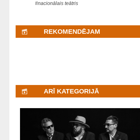
#nacionālais teātris
REKOMENDĒJAM
ARĪ KATEGORIJĀ