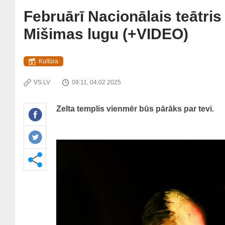
Februārī Nacionālais teātri
Mišimas lugu (+VIDEO)
Kultūra
VS.LV
09:11, 04.02.2025
Zelta templis vienmēr būs pārāks par tevi.