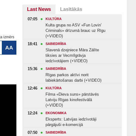
Last News
Lasītākās
07:05
KULTŪRA
Kulta grupa no ASV «Fun Lovin'
Criminals» drīzumā brauc uz Rīgu
(+VIDEO)
ta izmērs
18:41
SABIEDRĪBA
AA
Slavenā dzejniece Māra Zālīte
tiksies ar Vecmīlgrāvja
iedzīvotājiem (+VIDEO)
15:36
SABIEDRĪBA
Rīgas parkos aktīvi norit
labiekārtošanas darbi (+VIDEO)
12:46
KULTŪRA
Filma «Dieva suns» pārstāvēs
Latviju Rīgas kinofestivālā
(+VIDEO)
12:24
EKONOMIKA
Eksperts: Latvijas iedzīvotāji
pārgājuši e-komercijā
07:50
SABIEDRĪBA