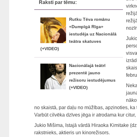
Raksti par tēmu:
virk
režij
Rutku Tēva romānu
režij
«Dumpīgā Rīga»
nozīm
iestudēja uz Nacionālā
Juki
teātra skatuves
pers
(+VIDEO)
visva
izrād
Nacionālajā teātrī
skais
prezentē jauno
febru
režisoru iestudējumus
Nekas
(+VIDEO)
jauna
nākot
no skaistā, par daļu no mūžības, apzinoties, ka 
Varbūt cilvēka dzīves jēga ir atrodama kur citur,
Jukio Mišima, īstajā vārdā Hiraoka Kimitake (dz
rakstnieks, aktieris un kinorežisors.