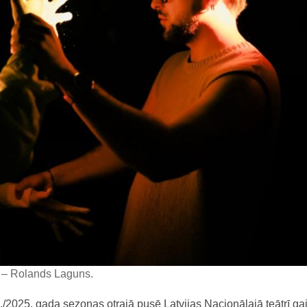
rs – Rolands Laguns.
./2025. gada sezonas otrajā pusē Latvijas Nacionālajā teātrī g