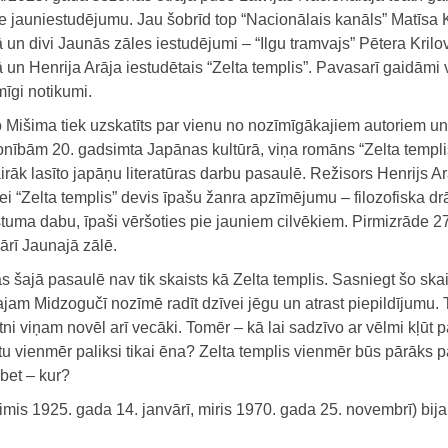
ne jauniestudējumu. Jau šobrīd top “Nacionālais kanāls” Matīsa
ā un divi Jaunās zāles iestudējumi – “Ilgu tramvajs” Pētera Krilo
ā un Henrija Arāja iestudētais “Zelta templis”. Pavasarī gaidāmi v
īgi notikumi.
o Mišima tiek uzskatīts par vienu no nozīmīgākajiem autoriem un
onībām 20. gadsimta Japānas kultūrā, viņa romāns “Zelta templi
irāk lasīto japāņu literatūras darbu pasaulē. Režisors Henrijs Ar
ei “Zelta templis” devis īpašu žanra apzīmējumu – filozofiska d
tuma dabu, īpaši vēršoties pie jauniem cilvēkiem. Pirmizrāde 27
ārī Jaunajā zālē.
 šajā pasaulē nav tik skaists kā Zelta templis. Sasniegt šo sk
jam Midzogučī nozīmē radīt dzīvei jēgu un atrast piepildījumu.
ni viņam novēl arī vecāki. Tomēr – kā lai sadzīvo ar vēlmi kļūt p
tu vienmēr paliksi tikai ēna? Zelta templis vienmēr būs pārāks pa
 bet – kur?
imis 1925. gada 14. janvārī, miris 1970. gada 25. novembrī) bij