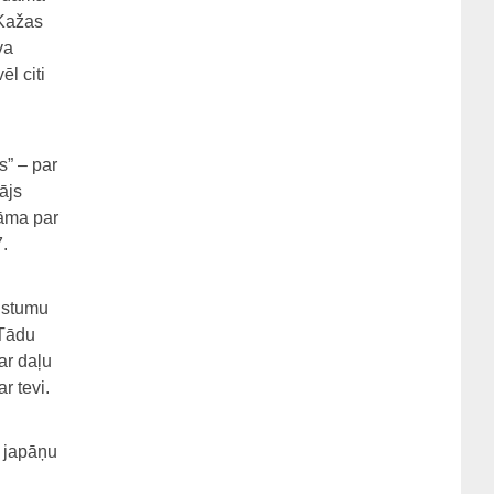
 Kažas
va
ēl citi
s” – par
ājs
rāma par
.
aistumu
 Tādu
ar daļu
r tevi.
a japāņu