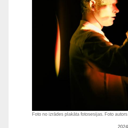
Foto no izrādes plakāta fotosesijas. Foto auto
2024