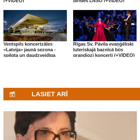
(+VIDEO)
diriģēs LNSO (+VIDEO)
Ventspils koncertzāles
Rīgas Sv. Pāvila evaņģēliski
«Latvija» jaunā sezona -
luteriskajā baznīcā būs
spilgta un daudzveidīga
grandiozi koncerti (+VIDEO)
(+VIDEO)
LASIET ARĪ