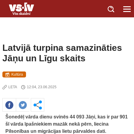
Latvijā turpina samazināties
Jāņu un Līgu skaits
Kultūra
LETA
12:04, 23.06.2025
Šonedēļ vārda dienu svinēs 44 093 Jāņi, kas ir par 901
šī vārda īpašniekiem mazāk nekā pērn, liecina
Pilsonības un migrācijas lietu pārvaldes dati.