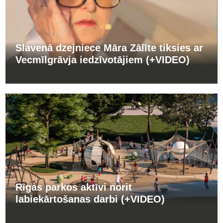
Slavenā dzejniece Māra Zālīte tiksies ar
Vecmīlgrāvja iedzīvotājiem (+VIDEO)
Rīgas parkos aktīvi norit
labiekārtošanas darbi (+VIDEO)