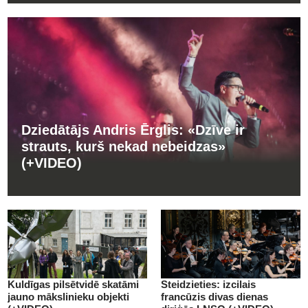
Dziedātājs Andris Ērglis: «Dzīve ir
strauts, kurš nekad nebeidzas»
(+VIDEO)
Kuldīgas pilsētvidē skatāmi
Steidzieties: izcilais
jauno mākslinieku objekti
francūzis divas dienas