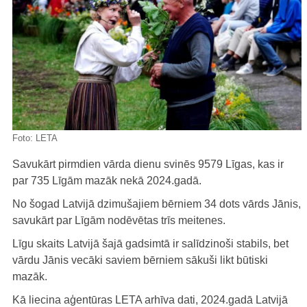
Foto:
LETA
Savukārt pirmdien vārda dienu svinēs 9579 Līgas, kas ir
par 735 Līgām mazāk nekā 2024.gadā.
No šogad Latvijā dzimušajiem bērniem 34 dots vārds Jānis,
savukārt par Līgām nodēvētas trīs meitenes.
Līgu skaits Latvijā šajā gadsimtā ir salīdzinoši stabils, bet
vārdu Jānis vecāki saviem bērniem sākuši likt būtiski
mazāk.
Kā liecina aģentūras LETA arhīva dati, 2024.gadā Latvijā