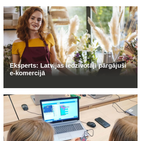
Eksperts: Latvijas iedzīvotāji pārgājuši
e-komercijā