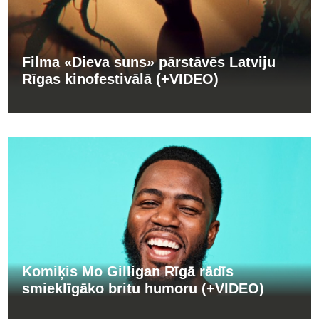
Filma «Dieva suns» pārstāvēs Latviju
Rīgas kinofestivālā (+VIDEO)
Komiķis Mo Gilligan Rīgā rādīs
smieklīgāko britu humoru (+VIDEO)