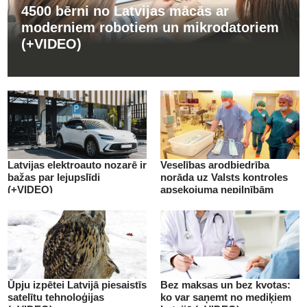
4500 bērni no Latvijas mācās ar
moderniem robotiem un mikrodatoriem
(+VIDEO)
Latvijas elektroauto nozarē ir
Veselības arodbiedrība
bažas par lejupslīdi
norāda uz Valsts kontroles
(+VIDEO)
apsekojuma nepilnībām
(+VIDEO)
Ūpju izpētei Latvijā piesaistīs
Bez maksas un bez kvotas:
satelītu tehnoloģijas
ko var saņemt no mediķiem