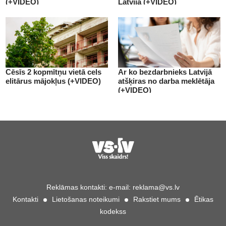
(+VIDEO)
Latvijā (+VIDEO)
Cēsīs 2 kopmītņu vietā cels
Ar ko bezdarbnieks Latvijā
elitārus mājokļus (+VIDEO)
atšķiras no darba meklētāja
(+VIDEO)
Reklāmas kontakti:
e-mail:
reklama@vs.lv
Kontakti
Lietošanas noteikumi
Rakstiet mums
Ētikas
kodekss