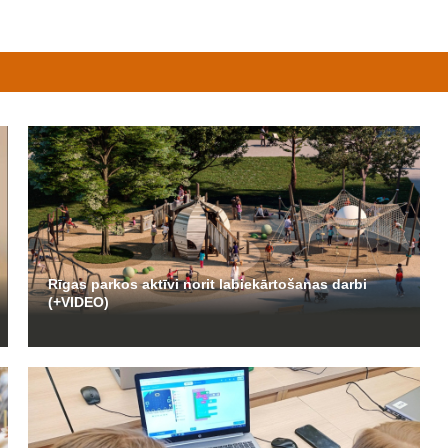
Rīgas parkos aktīvi norit labiekārtošanas darbi
(+VIDEO)