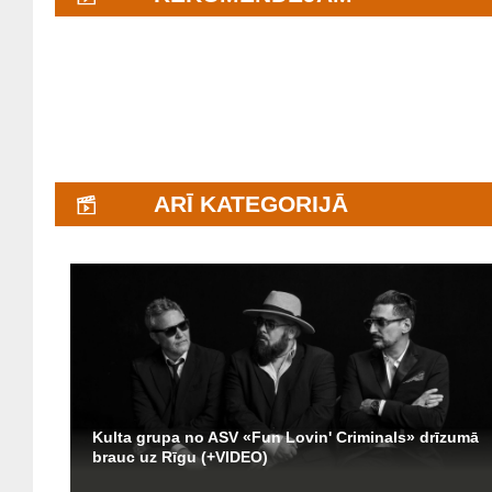
ARĪ KATEGORIJĀ
Kulta grupa no ASV «Fun Lovin' Criminals» drīzumā
brauc uz Rīgu (+VIDEO)