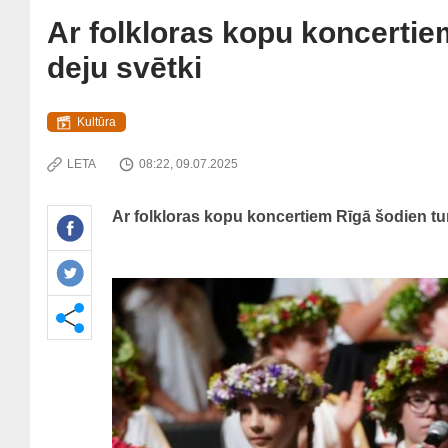
Ar folkloras kopu koncerti
deju svētki
Kultūra
LETA
08:22, 09.07.2025
Ar folkloras kopu koncertiem Rīgā šodien tu