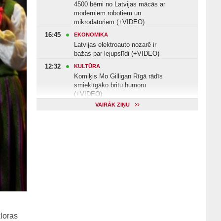
4500 bērni no Latvijas mācās ar
moderniem robotiem un
mikrodatoriem (+VIDEO)
16:45
EKONOMIKA
Latvijas elektroauto nozarē ir
bažas par lejupslīdi (+VIDEO)
12:32
KULTŪRA
Komiķis Mo Gilligan Rīgā rādīs
smieklīgāko britu humoru
(+VIDEO)
VAIRĀK ZIŅU
11:22
VESELĪBA
Veselības arodbiedrība norāda uz
Valsts kontroles apsekojuma
nepilnībām (+VIDEO)
11:10
KULTŪRA
Dziedātājs Andris Ērglis: «Dzīve ir
strauts, kurš nekad nebeidzas»
(+VIDEO)
loras