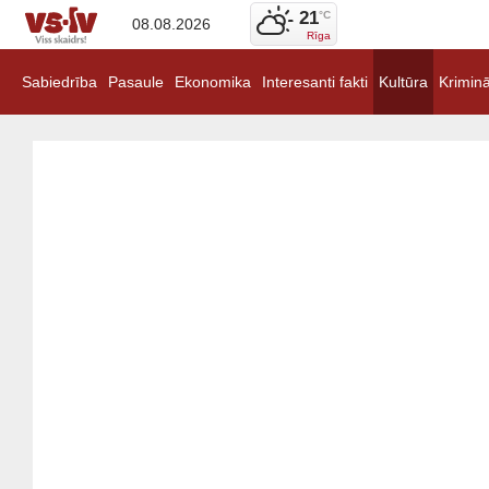
21
°C
08.08.2026
Rīga
Sabiedrība
Pasaule
Ekonomika
Interesanti fakti
Kultūra
Kriminā