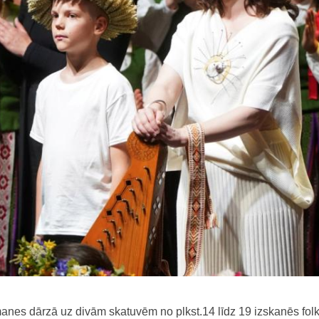
anes dārzā uz divām skatuvēm no plkst.14 līdz 19 izskanēs folk