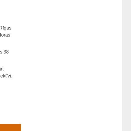
 Rīgas
loras
ās 38
rt
ektīvi,