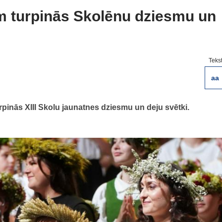
em turpinās Skolēnu dziesmu un
Teks
aa
rpinās XIII Skolu jaunatnes dziesmu un deju svētki.