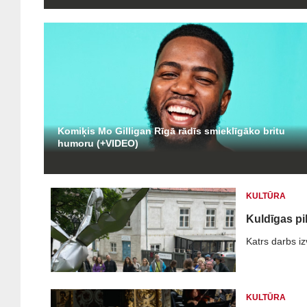
Komiķis Mo Gilligan Rīgā rādīs smieklīgāko britu
humoru (+VIDEO)
KULTŪRA
Kuldīgas pi
Katrs darbs izv
KULTŪRA