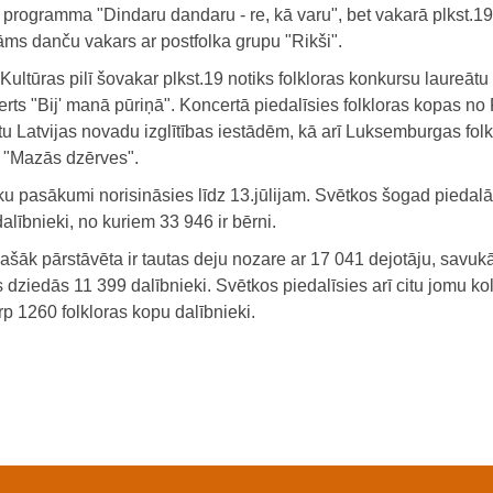
 programma "Dindaru dandaru - re, kā varu", bet vakarā plkst.19
āms danču vakars ar postfolka grupu "Rikši".
ultūras pilī šovakar plkst.19 notiks folkloras konkursu laureātu
rts "Bij' manā pūriņā". Koncertā piedalīsies folkloras kopas no
tu Latvijas novadu izglītības iestādēm, kā arī Luksemburgas folk
 "Mazās dzērves".
ku pasākumi norisināsies līdz 13.jūlijam. Svētkos šogad piedal
alībnieki, no kuriem 33 946 ir bērni.
ašāk pārstāvēta ir tautas deju nozare ar 17 041 dejotāju, savukā
 dziedās 11 399 dalībnieki. Svētkos piedalīsies arī citu jomu kol
rp 1260 folkloras kopu dalībnieki.