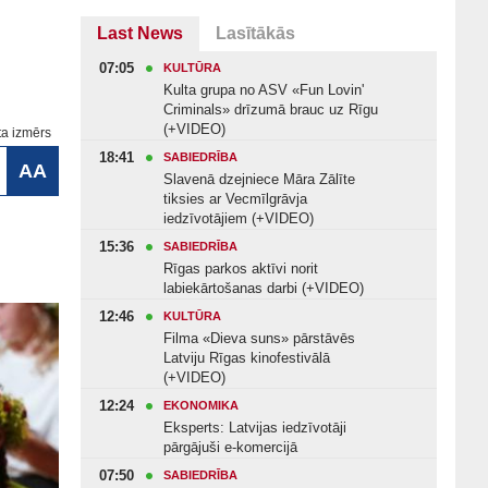
Last News
Lasītākās
07:05
KULTŪRA
Kulta grupa no ASV «Fun Lovin'
Criminals» drīzumā brauc uz Rīgu
(+VIDEO)
ta izmērs
18:41
SABIEDRĪBA
AA
Slavenā dzejniece Māra Zālīte
tiksies ar Vecmīlgrāvja
iedzīvotājiem (+VIDEO)
15:36
SABIEDRĪBA
Rīgas parkos aktīvi norit
labiekārtošanas darbi (+VIDEO)
12:46
KULTŪRA
Filma «Dieva suns» pārstāvēs
Latviju Rīgas kinofestivālā
(+VIDEO)
12:24
EKONOMIKA
Eksperts: Latvijas iedzīvotāji
pārgājuši e-komercijā
07:50
SABIEDRĪBA