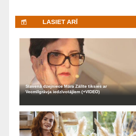
LASIET ARĪ
Slavenā dzejniece Māra Zālīte tiksies ar
Vecmīlgrāvja iedzīvotājiem (+VIDEO)