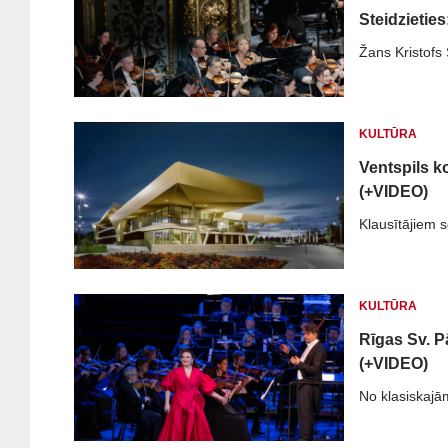
Steidzietie
Žans Kristofs 
KULTŪRA
Ventspils k
(+VIDEO)
Klausītājiem s
KULTŪRA
Rīgas Sv. P
(+VIDEO)
No klasiskajā