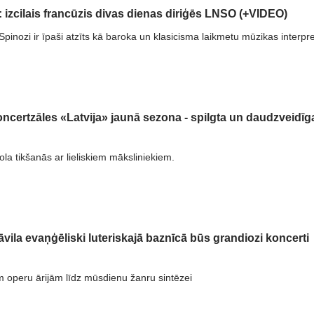
s: izcilais francūzis divas dienas diriģēs LNSO (+VIDEO)
Spinozi ir īpaši atzīts kā baroka un klasicisma laikmetu mūzikas interpre
oncertzāles «Latvija» jaunā sezona - spilgta un daudzveidīg
ola tikšanās ar lieliskiem māksliniekiem.
āvila evaņģēliski luteriskajā baznīcā būs grandiozi koncerti
m operu ārijām līdz mūsdienu žanru sintēzei