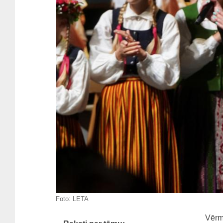
Foto:
LETA
Vērm