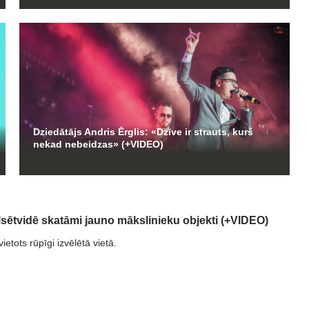
Dziedātājs Andris Ērglis: «Dzīve ir strauts, kurš
nekad nebeidzas» (+VIDEO)
lsētvidē skatāmi jauno mākslinieku objekti (+VIDEO)
ietots rūpīgi izvēlētā vietā.