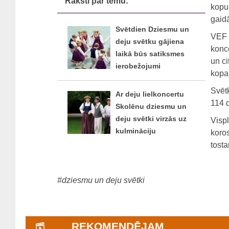
Raksti par tēmu:
kopu
gaid
Svētdien Dziesmu un
VEF K
deju svētku gājiena
konce
laikā būs satiksmes
un ci
ierobežojumi
kopa
Svēt
Ar deju lielkoncertu
114 d
Skolēnu dziesmu un
deju svētki virzās uz
Vispl
kulmināciju
koros
tosta
#dziesmu un deju svētki
REKOMENDĒJAM