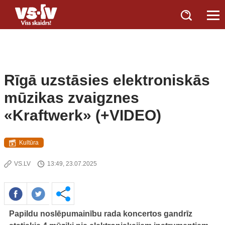
Rīgā uzstāsies elektroniskās
mūzikas zvaigznes
«Kraftwerk»‎ (+VIDEO)
Kultūra
VS.LV
13:49, 23.07.2025
Papildu noslēpumainību rada koncertos gandrīz