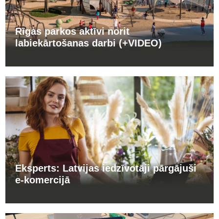
Rīgas parkos aktīvi norit
labiekārtošanas darbi (+VIDEO)
Eksperts: Latvijas iedzīvotāji pārgājuši
e-komercijā