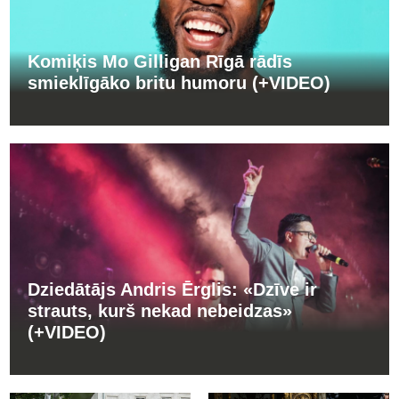
Komiķis Mo Gilligan Rīgā rādīs
smieklīgāko britu humoru (+VIDEO)
Dziedātājs Andris Ērglis: «Dzīve ir
strauts, kurš nekad nebeidzas»
(+VIDEO)