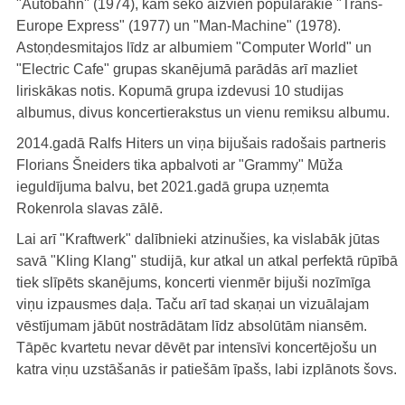
"Autobahn" (1974), kam seko aizvien populārākie "Trans-
Europe Express" (1977) un "Man-Machine" (1978).
Astoņdesmitajos līdz ar albumiem "Computer World" un
"Electric Cafe" grupas skanējumā parādās arī mazliet
liriskākas notis. Kopumā grupa izdevusi 10 studijas
albumus, divus koncertierakstus un vienu remiksu albumu.
2014.gadā Ralfs Hiters un viņa bijušais radošais partneris
Florians Šneiders tika apbalvoti ar "Grammy" Mūža
ieguldījuma balvu, bet 2021.gadā grupa uzņemta
Rokenrola slavas zālē.
Lai arī "Kraftwerk" dalībnieki atzinušies, ka vislabāk jūtas
savā "Kling Klang" studijā, kur atkal un atkal perfektā rūpībā
tiek slīpēts skanējums, koncerti vienmēr bijuši nozīmīga
viņu izpausmes daļa. Taču arī tad skaņai un vizuālajam
vēstījumam jābūt nostrādātam līdz absolūtām niansēm.
Tāpēc kvartetu nevar dēvēt par intensīvi koncertējošu un
katra viņu uzstāšanās ir patiešām īpašs, labi izplānots šovs.