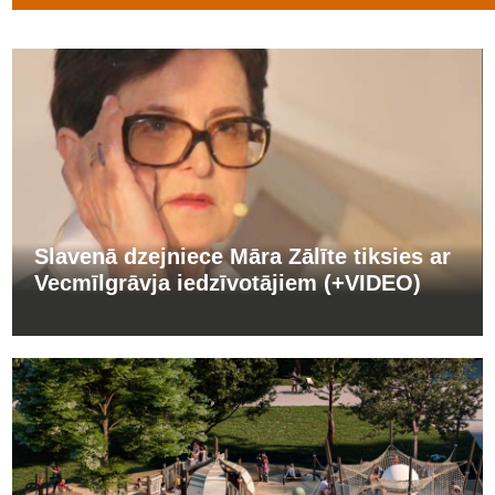
Slavenā dzejniece Māra Zālīte tiksies ar
Vecmīlgrāvja iedzīvotājiem (+VIDEO)