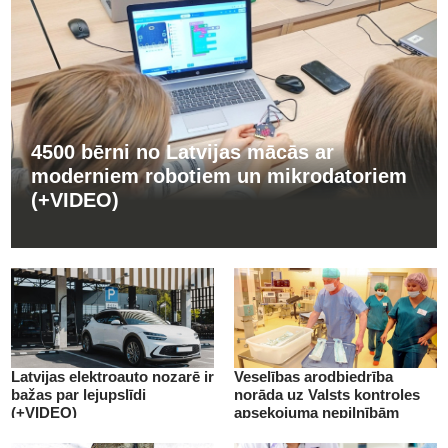
4500 bērni no Latvijas mācās ar
moderniem robotiem un mikrodatoriem
(+VIDEO)
Latvijas elektroauto nozarē ir
Veselības arodbiedrība
bažas par lejupslīdi
norāda uz Valsts kontroles
(+VIDEO)
apsekojuma nepilnībām
(+VIDEO)