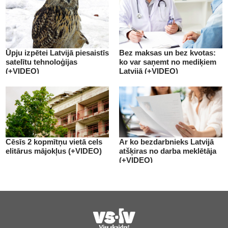
Ūpju izpētei Latvijā piesaistīs
Bez maksas un bez kvotas:
satelītu tehnoloģijas
ko var saņemt no mediķiem
(+VIDEO)
Latvijā (+VIDEO)
Cēsīs 2 kopmītņu vietā cels
Ar ko bezdarbnieks Latvijā
elitārus mājokļus (+VIDEO)
atšķiras no darba meklētāja
(+VIDEO)