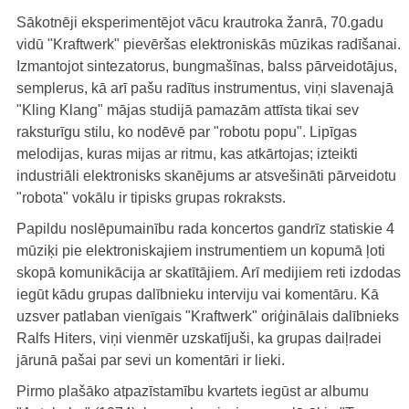
Sākotnēji eksperimentējot vācu krautroka žanrā, 70.gadu
vidū "Kraftwerk" pievēršas elektroniskās mūzikas radīšanai.
Izmantojot sintezatorus, bungmašīnas, balss pārveidotājus,
semplerus, kā arī pašu radītus instrumentus, viņi slavenajā
"Kling Klang" mājas studijā pamazām attīsta tikai sev
raksturīgu stilu, ko nodēvē par "robotu popu". Lipīgas
melodijas, kuras mijas ar ritmu, kas atkārtojas; izteikti
industriāli elektronisks skanējums ar atsvešināti pārveidotu
"robota" vokālu ir tipisks grupas rokraksts.
Papildu noslēpumainību rada koncertos gandrīz statiskie 4
mūziķi pie elektroniskajiem instrumentiem un kopumā ļoti
skopā komunikācija ar skatītājiem. Arī medijiem reti izdodas
iegūt kādu grupas dalībnieku interviju vai komentāru. Kā
uzsver patlaban vienīgais "Kraftwerk" oriģinālais dalībnieks
Ralfs Hiters, viņi vienmēr uzskatījuši, ka grupas daiļradei
jārunā pašai par sevi un komentāri ir lieki.
Pirmo plašāko atpazīstamību kvartets iegūst ar albumu