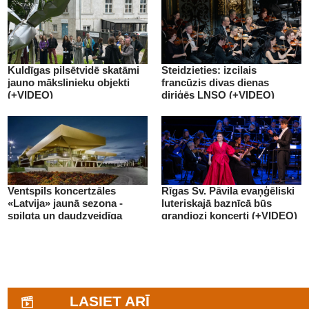
Kuldīgas pilsētvidē skatāmi
Steidzieties: izcilais
jauno mākslinieku objekti
francūzis divas dienas
(+VIDEO)
diriģēs LNSO (+VIDEO)
Ventspils koncertzāles
Rīgas Sv. Pāvila evaņģēliski
«Latvija» jaunā sezona -
luteriskajā baznīcā būs
spilgta un daudzveidīga
grandiozi koncerti (+VIDEO)
(+VIDEO)
LASIET ARĪ