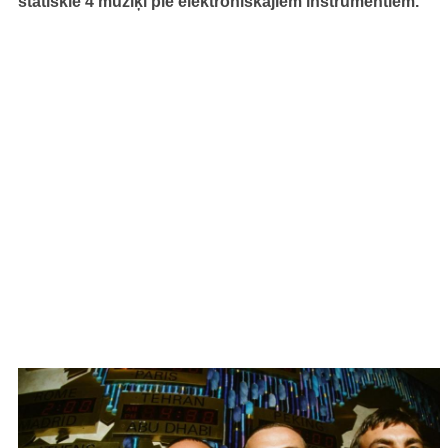
statiskie 4 mūziķi pie elektroniskajiem instrumentiem.