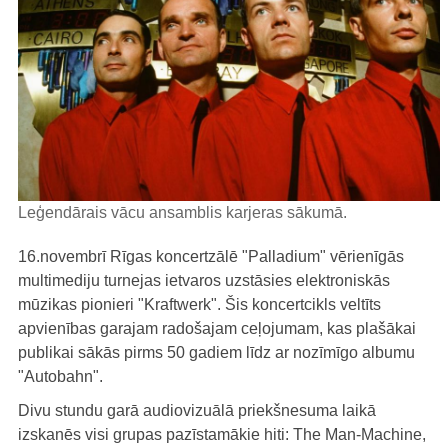
Leģendārais vācu ansamblis karjeras sākumā.
16.novembrī Rīgas koncertzālē "Palladium" vērienīgās
multimediju turnejas ietvaros uzstāsies elektroniskās
mūzikas pionieri "Kraftwerk". Šis koncertcikls veltīts
apvienības garajam radošajam ceļojumam, kas plašākai
publikai sākās pirms 50 gadiem līdz ar nozīmīgo albumu
"Autobahn".
Divu stundu garā audiovizuālā priekšnesuma laikā
izskanēs visi grupas pazīstamākie hiti: The Man-Machine,