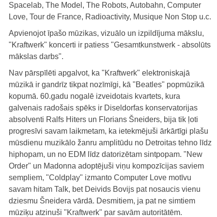
Spacelab, The Model, The Robots, Autobahn, Computer
Love, Tour de France, Radioactivity, Musique Non Stop u.c.
Apvienojot īpašo mūzikas, vizuālo un izpildījuma mākslu,
"Kraftwerk" koncerti ir patiess "Gesamtkunstwerk - absolūts
mākslas darbs".
Nav pārspīlēti apgalvot, ka "Kraftwerk" elektroniskajā
mūzikā ir gandrīz tikpat nozīmīgi, kā "Beatles" popmūzikā
kopumā. 60.gadu nogalē izveidotais kvartets, kura
galvenais radošais spēks ir Diseldorfas konservatorijas
absolventi Ralfs Hiters un Florians Šneiders, bija tik ļoti
progresīvi savam laikmetam, ka ietekmējuši ārkārtīgi plašu
mūsdienu muzikālo žanru amplitūdu no Detroitas tehno līdz
hiphopam, un no EDM līdz datorizētam sintpopam. "New
Order" un Madonna adoptējuši viņu kompozīcijas saviem
sempliem, "Coldplay" izmanto Computer Love motīvu
savam hitam Talk, bet Deivids Bovijs pat nosaucis vienu
dziesmu Šneidera vārdā. Desmitiem, ja pat ne simtiem
mūziķu atzinuši "Kraftwerk" par savām autoritātēm.