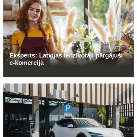
Eksperts: Latvijas iedzīvotāji pārgājuši
e-komercijā