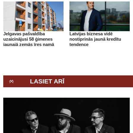
Jelgavas pašvaldība
Latvijas biznesa vidē
uzaicinājusi 58 ģimenes
nostiprinās jaunā kredītu
jaunajā zemās īres namā
tendence
(+VIDEO)
LASIET ARĪ