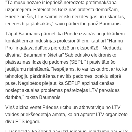
"Tā mūsu nozarē ir iepriekš neredzēta pretimnākšana
uzņēmējiem. Pateicoties Bērziņas protesta demaršam,
Priede no šīs, LTV saimnieciski neizdevīgās un riskantās,
ieceres bija jāatsakās," savu pārliecību pauž Baumanis.
Tāpat Baumanis pārmet, ka Priede izvairās no jebkādiem
kontaktiem ar industrijas profesionāļiem, kaut arī "Hannu
Pro" ir gatava dalīties pieredzē un ekspertīzē. "Nedaudz
dīvaina" Baumanim šķiet arī Sabiedrisko elektronisko
plašsaziņas līdzekļu padomes (SEPLP) pasivitāte šo
jautājumu risināšanā. "Iespējams, to var izskaidrot ar to, ka
tehnoloģiju pārzināšana nav šīs padomes locekļu stiprā
puse. Negribētos pieļaut, ka SEPLP apzināti cenšas
noslēpt aktuālās problēmas pašreizējās LTV pārvaldes
darbībā," raksta Baumanis.
Viņš aicina vērtēt Priedes rīcību un atbrīvot viņu no LTV
valdes priekšsēdētāja amata, kā arī apturēt LTV organizēto
divu PTS iegādi.
LTV norāda, ka šobrīd nav izsludinājusi iepirkumu par PTS