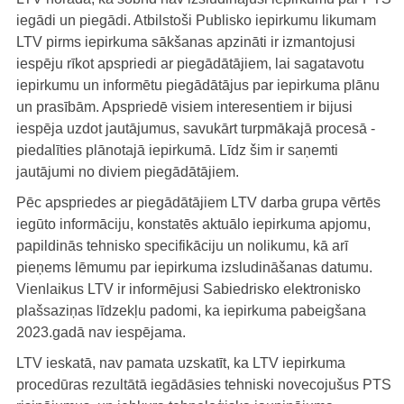
iegādi un piegādi. Atbilstoši Publisko iepirkumu likumam
LTV pirms iepirkuma sākšanas apzināti ir izmantojusi
iespēju rīkot apspriedi ar piegādātājiem, lai sagatavotu
iepirkumu un informētu piegādātājus par iepirkuma plānu
un prasībām. Apspriedē visiem interesentiem ir bijusi
iespēja uzdot jautājumus, savukārt turpmākajā procesā -
piedalīties plānotajā iepirkumā. Līdz šim ir saņemti
jautājumi no diviem piegādātājiem.
Pēc apspriedes ar piegādātājiem LTV darba grupa vērtēs
iegūto informāciju, konstatēs aktuālo iepirkuma apjomu,
papildinās tehnisko specifikāciju un nolikumu, kā arī
pieņems lēmumu par iepirkuma izsludināšanas datumu.
Vienlaikus LTV ir informējusi Sabiedrisko elektronisko
plašsaziņas līdzekļu padomi, ka iepirkuma pabeigšana
2023.gadā nav iespējama.
LTV ieskatā, nav pamata uzskatīt, ka LTV iepirkuma
procedūras rezultātā iegādāsies tehniski novecojušus PTS