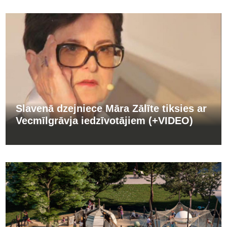
Slavenā dzejniece Māra Zālīte tiksies ar
Vecmīlgrāvja iedzīvotājiem (+VIDEO)