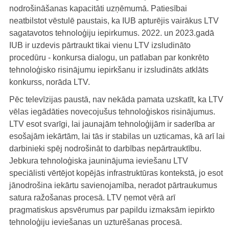
nodrošināšanas kapacitāti uzņēmumā. Patiesībai
neatbilstot vēstulē paustais, ka IUB apturējis vairākus LTV
sagatavotos tehnoloģiju iepirkumus. 2022. un 2023.gadā
IUB ir uzdevis pārtraukt tikai vienu LTV izsludināto
procedūru - konkursa dialogu, un patlaban par konkrēto
tehnoloģisko risinājumu iepirkšanu ir izsludināts atklāts
konkurss, norāda LTV.
Pēc televīzijas paustā, nav nekāda pamata uzskatīt, ka LTV
vēlas iegādāties novecojušus tehnoloģiskos risinājumus.
LTV esot svarīgi, lai jaunajām tehnoloģijām ir saderība ar
esošajām iekārtām, lai tās ir stabilas un uzticamas, kā arī lai
darbinieki spēj nodrošināt to darbības nepārtrauktību.
Jebkura tehnoloģiska jauninājuma ieviešanu LTV
speciālisti vērtējot kopējās infrastruktūras kontekstā, jo esot
jānodrošina iekārtu savienojamība, neradot pārtraukumus
satura ražošanas procesā. LTV ņemot vērā arī
pragmatiskus apsvērumus par papildu izmaksām iepirkto
tehnoloģiju ieviešanas un uzturēšanas procesā.