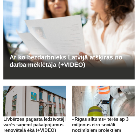
Ar ko bezdarbnieks Latvijā atšķiras no
darba meklētāja (+VIDEO)
Līvbērzes pagasta iedzīvotāji
«Rīgas siltums» tērēs ap 3
varēs saņemt pakalpojumus
miljonus eiro sociāli
renovētajā ēkā (+VIDEO)
nozīmīgiem projektiem
(+VIDEO)