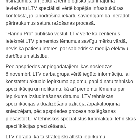
risinājumus, un jebkura tehnoloģiska jauninājuma
ieviešanu LTV speciālisti vērtē kopējās infrastruktūras
kontekstā, jo jānodrošina iekārtu savienojamība, neradot
pārtraukumus satura ražošanas procesā.
"Hannu Pro" publisko vēstuli LTV vērtē kā centienus
ietekmēt LTV pieņemtos lēmumus savtīgu mērķu vārdā,
nevis kā patiesu interesi par sabiedriskā medija efektīvu
darbību un attīstību.
Pēc apspriedes ar piegādātājiem, kas noslēdzās
8.novembrī, LTV darba grupa vērtē iegūto informāciju, lai
konstatētu aktuālo iepirkuma apjomu, papildinātu tehnisko
specifikāciju un nolikumu, kā arī pieņemtu lēmumu par
iepirkuma izsludināšanas datumu. LTV tehniskās
specifikācijas aktualizēšanu uzticēja ārpakalpojuma
sniedzējam, pēc apspriedes procesa noslēgšanas
piesaistot LTV tehniskos speciālistus turpmākajai tehniskās
specifikācijas precizēšanai.
LTV norāda, ka tā stratēģiski attīsta iepirkumu