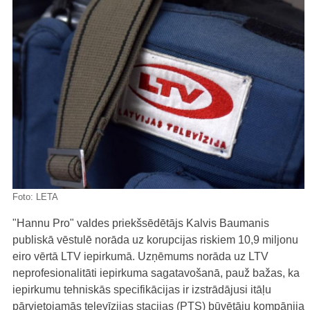
Foto:
LETA
"Hannu Pro" valdes priekšsēdētājs Kalvis Baumanis
publiskā vēstulē norāda uz korupcijas riskiem 10,9 miljonu
eiro vērtā LTV iepirkumā. Uzņēmums norāda uz LTV
neprofesionalitāti iepirkuma sagatavošanā, pauž bažas, ka
iepirkumu tehniskās specifikācijas ir izstrādājusi itāļu
pārvietojamās televīzijas stacijas (PTS) būvētāju kompānija