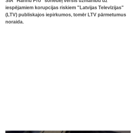
SIA "Hannu Pro" šonedēļ vērsis uzmanību uz
iespējamiem korupcijas riskiem "Latvijas Televīzijas"
(LTV) publiskajos iepirkumos, tomēr LTV pārmetumus
noraida.