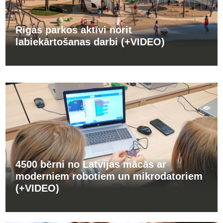
Rīgas parkos aktīvi norit
labiekārtošanas darbi (+VIDEO)
4500 bērni no Latvijas mācās ar
moderniem robotiem un mikrodatoriem
(+VIDEO)