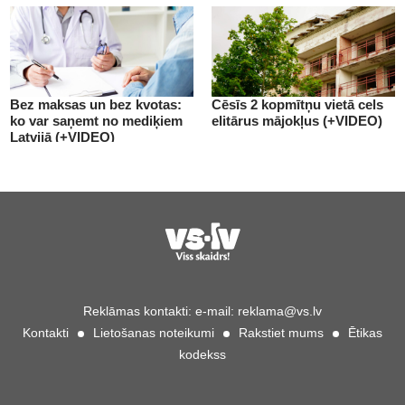
Bez maksas un bez kvotas:
Cēsīs 2 kopmītņu vietā cels
ko var saņemt no mediķiem
elitārus mājokļus (+VIDEO)
Latvijā (+VIDEO)
Reklāmas kontakti:
e-mail:
reklama@vs.lv
Kontakti
Lietošanas noteikumi
Rakstiet mums
Ētikas
kodekss