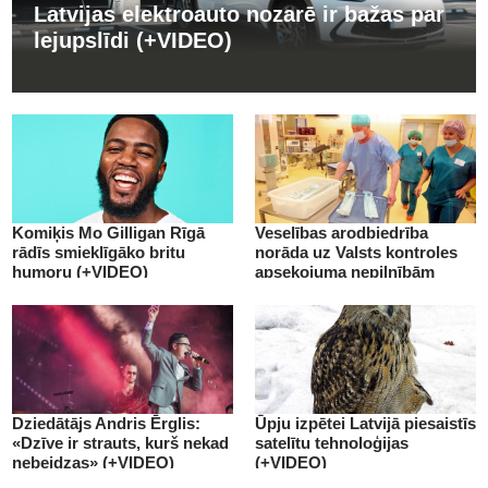
Latvijas elektroauto nozarē ir bažas par
lejupslīdi (+VIDEO)
Komiķis Mo Gilligan Rīgā
Veselības arodbiedrība
rādīs smieklīgāko britu
norāda uz Valsts kontroles
humoru (+VIDEO)
apsekojuma nepilnībām
(+VIDEO)
Dziedātājs Andris Ērglis:
Ūpju izpētei Latvijā piesaistīs
«Dzīve ir strauts, kurš nekad
satelītu tehnoloģijas
nebeidzas» (+VIDEO)
(+VIDEO)