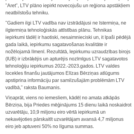
"Aret", LTV plāno iepirkt novecojušu un reģiona apstākļiem
neatbilstošu tehniku.
"Gadiem ilgi LTV vadība nav izstrādājusi ne īstermiņa, ne
ilgtermiņa tehnoloģiskās attīstības plānu. Tehnikas
iepirkumi tādēļ ir haotiski, nesaimnieciski un, it īpaši pēdējā
gada laikā, iepirkumu sagatavošanas kvalitāte ir
nožēlojamā līmenī. Rezultātā, Iepirkumu uzraudzības birojs
(IUB) ir izbrāķējis un apturējis nozīmīgus LTV sagatavotos
tehnoloģiju iepirkumus 2022.-2023.gados. LTV valdes
locekles finanšu jautājumos Elīzas Bērziņas atlūgums
apstiprina informāciju par samilzušajām problēmām LTV
vadībā," raksta Baumanis.
Viņaprāt, viens no iemesliem, kādēļ no amata atkāpās
Bērziņa, bija Priedes mēģinājums 15 dienu laikā noskaidrot
uzvarētāju, 10,9 miljonu eiro vērtā iepirkumā un
nekavējoties pārskaitīt uzvarētājam avansā 4,7 miljonus
eiro jeb aptuveni 50% no līguma summas.