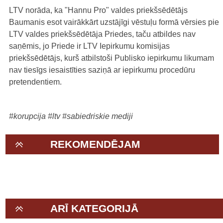
LTV norāda, ka "Hannu Pro" valdes priekšsēdētājs
Baumanis esot vairākkārt uzstājīgi vēstuļu formā vērsies pie
LTV valdes priekšsēdētāja Priedes, taču atbildes nav
saņēmis, jo Priede ir LTV Iepirkumu komisijas
priekšsēdētājs, kurš atbilstoši Publisko iepirkumu likumam
nav tiesīgs iesaistīties saziņā ar iepirkumu procedūru
pretendentiem.
#korupcija
#ltv
#sabiedriskie mediji
REKOMENDĒJAM
ARĪ KATEGORIJĀ