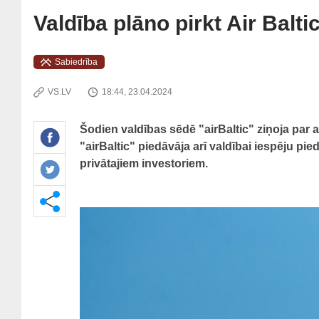
Valdība plāno pirkt Air Balti
Sabiedrība
VS.LV
18:44, 23.04.2024
Šodien valdības sēdē "airBaltic" ziņoja par 
"airBaltic" piedāvāja arī valdībai iespēju pie
privātajiem investoriem.