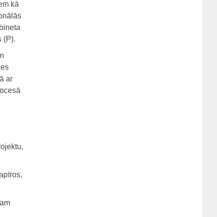
iem kā
ionālās
abineta
 (P).
em
zes
ā ar
rocesā
ojektu,
apīros,
ākam