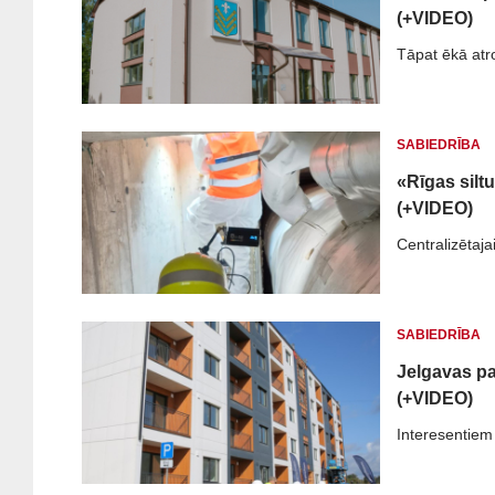
(+VIDEO)
Tāpat ēkā atr
SABIEDRĪBA
«Rīgas silt
(+VIDEO)
Centralizētaja
SABIEDRĪBA
Jelgavas pa
(+VIDEO)
Interesentiem 