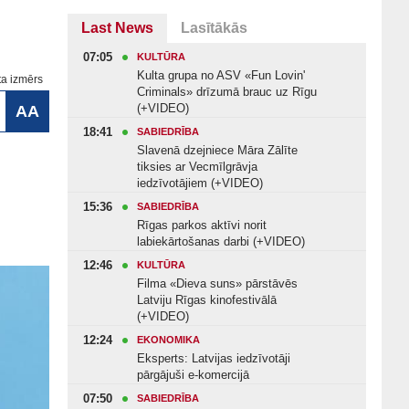
Last News
Lasītākās
07:05
KULTŪRA
Kulta grupa no ASV «Fun Lovin'
ta izmērs
Criminals» drīzumā brauc uz Rīgu
(+VIDEO)
AA
18:41
SABIEDRĪBA
Slavenā dzejniece Māra Zālīte
tiksies ar Vecmīlgrāvja
iedzīvotājiem (+VIDEO)
15:36
SABIEDRĪBA
Rīgas parkos aktīvi norit
labiekārtošanas darbi (+VIDEO)
12:46
KULTŪRA
Filma «Dieva suns» pārstāvēs
Latviju Rīgas kinofestivālā
(+VIDEO)
12:24
EKONOMIKA
Eksperts: Latvijas iedzīvotāji
pārgājuši e-komercijā
07:50
SABIEDRĪBA