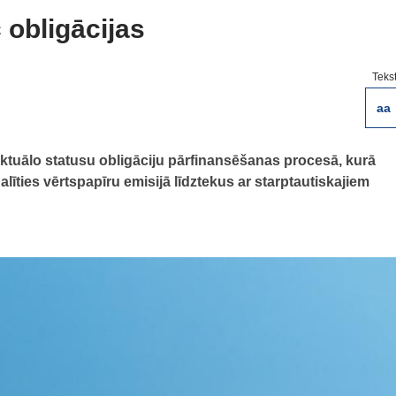
c obligācijas
Teks
aa
aktuālo statusu obligāciju pārfinansēšanas procesā, kurā
dalīties vērtspapīru emisijā līdztekus ar starptautiskajiem