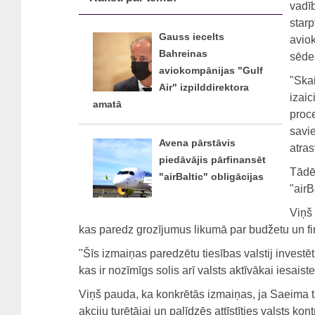
vadīb
starp
Gauss iecelts
aviok
Bahreinas
sēde
aviokompānijas "Gulf
"Skai
Air" izpilddirektora
izaic
amatā
proce
savie
Avena pārstāvis
atras
piedāvājis pārfinansēt
Tādēj
"airBaltic" obligācijas
"airB
Viņš 
kas paredz grozījumus likumā par budžetu un f
"Šīs izmaiņas paredzētu tiesības valstij investē
kas ir nozīmīgs solis arī valsts aktīvākai iesaiste
Viņš pauda, ka konkrētās izmaiņas, ja Saeima tās
akciju turētājai un palīdzēs attīstīties valsts kon