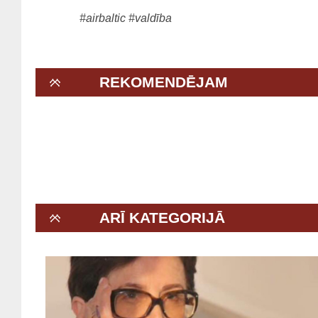
#airbaltic
#valdība
REKOMENDĒJAM
ARĪ KATEGORIJĀ