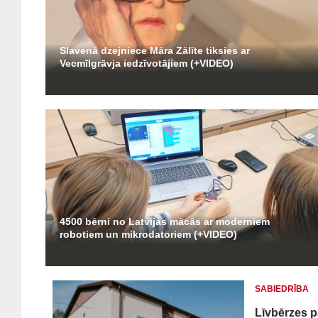
Slavenā dzejniece Māra Zālīte tiksies ar
Vecmīlgrāvja iedzīvotājiem (+VIDEO)
4500 bērni no Latvijas mācās ar moderniem
robotiem un mikrodatoriem (+VIDEO)
SABIEDRĪBA
Līvbērzes p