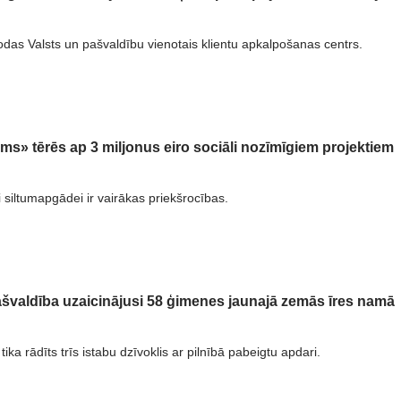
odas Valsts un pašvaldību vienotais klientu apkalpošanas centrs.
ums» tērēs ap 3 miljonus eiro sociāli nozīmīgiem projektiem
i siltumapgādei ir vairākas priekšrocības.
švaldība uzaicinājusi 58 ģimenes jaunajā zemās īres namā
tika rādīts trīs istabu dzīvoklis ar pilnībā pabeigtu apdari.