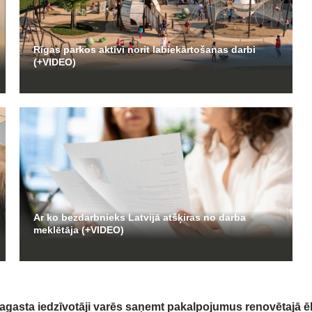
Rīgas parkos aktīvi norit labiekārtošanas darbi
(+VIDEO)
Ar ko bezdarbnieks Latvijā atšķiras no darba
meklētāja (+VIDEO)
agasta iedzīvotāji varēs saņemt pakalpojumus renovētajā ē