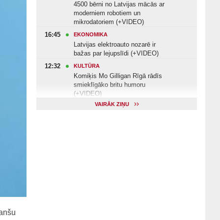
4500 bērni no Latvijas mācās ar
moderniem robotiem un
mikrodatoriem (+VIDEO)
16:45
EKONOMIKA
Latvijas elektroauto nozarē ir
bažas par lejupslīdi (+VIDEO)
12:32
KULTŪRA
Komiķis Mo Gilligan Rīgā rādīs
smieklīgāko britu humoru
(+VIDEO)
VAIRĀK ZIŅU
11:22
VESELĪBA
Veselības arodbiedrība norāda uz
Valsts kontroles apsekojuma
nepilnībām (+VIDEO)
11:10
KULTŪRA
Dziedātājs Andris Ērglis: «Dzīve ir
strauts, kurš nekad nebeidzas»
(+VIDEO)
nanšu