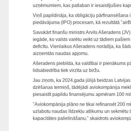
uzņēmumiem, kas patlaban ir iesaistījušies kapit
Viņš papildināja, ka obligāciju pārfinansēšana i
piedāvājuma (IPO) procesam, kā rezultātā "airBalt
Savukārt finanšu ministrs Arvils Ašeradens (JV)
iegāde, ko valsts varētu veikt uz tādiem pašiem
deficītu. Vienlaikus Ašeradens norādīja, ka šādu 
aizņemtās naudas apjomu.
Ašeradens piebilda, ka valdībai ir pienākums pā
lidsabiedrība tiek virzīta uz biržu.
Jau ziņots, ka 2024.gada jūlijā beidzas Latvijas
dzēšanas termiņš, tādējādi aviokompānija meklē 
piesaistīt papildu finansējumu apmēram 100 mi
"Aviokompānija plāno ne tikai refinansēt 200 milj
uzlabotu naudas līdzekļu atlikumu un sekmētu 
kapacitātes palielināšanu," skaidrots aviokomp