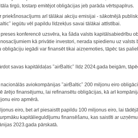
āla tirgū, tostarp emitējot obligācijas jeb parāda vērtspapīrus.
r priekšnosacījums arī tālākai akciju emisijai - sākotnējā publis
ic" iegūtu vēl papildu līdzekļus savai tālākai attīstībai.
 preses konferencē uzsvēra, ka šāda valsts kapitālsabiedrību ob
 nosacījumiem kā privātie investori, nerada spiedienu uz valsts
obligāciju iegādi var finansēt tikai aizņemoties, tāpēc tas palie
rdot savas kapitāldaļas "airBaltic" līdz 2024.gada beigām, tāpēc
 nacionālās aviokompānijas "airBaltic" 200 miljonu eiro obligāci
ārējo finansējumu, lai refinansētu obligācijas, kā arī kompāni
ljonu eiro apmērā.
onus eiro, bet arī piesaistīt papildu 100 miljonus eiro, lai tādēj
turpmāku kapitālieguldījumu finansēšanu, kas saistīti ar uzņēm
ānijas 2023.gada pārskatā.