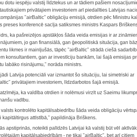
u dotu iespēju valstij līdztekus un ar tādiem pašiem nosacījum
tautiskajiem privātajiem investoriem arī piedalīties Latvijas nac
ompānijas "airBaltic" obligāciju emisijā, otrdien pēc Ministru k
s preses konferencē sacīja satiksmes ministrs Kaspars Briškens
drs, ka pašreizējos apstākļos šāda veida emisijas ir ar zināmi
inājumiem, jo gan finansiālā, gan ģeopolitiskā situācija, gan bā
ntu likmes ir mainījušās, tāpēc "airBaltic" strādā ciešā sadarbīb
m konsultantiem, gan ar investīciju bankām, lai šajā emisijas p
tu labāko risinājumu," norāda ministrs.
ādi Latvija potenciāli var izmantot šo situāciju, lai simetriski ar
altic" privātajiem investoriem, līdzdarbotos šajā emisijā.
atzīmēja, ka valdība otrdien ir nolēmusi virzīt uz Saeimu likumpr
inanšu vadību.
t valsts kontrolēto kapitālsabiedrību šāda veida obligāciju vērtsp
i kapitāltirgus attīstībā," papildināja Briškens.
 apstiprinās, noteikti palīdzēs Latvijai kā valstij būt vēl aktīv
trolētajām kapitālsabiedrībām - ne tikai "airBaltic", bet arī citiem