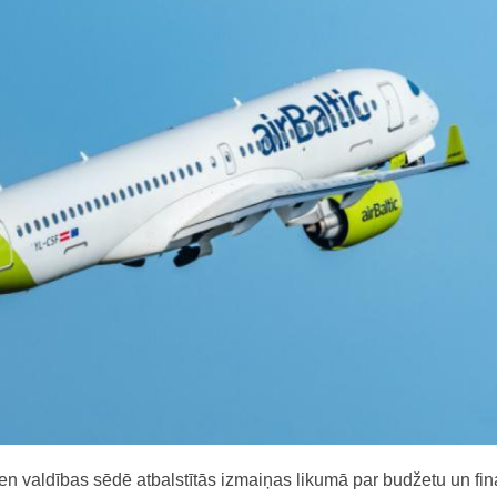
en valdības sēdē atbalstītās izmaiņas likumā par budžetu un fi