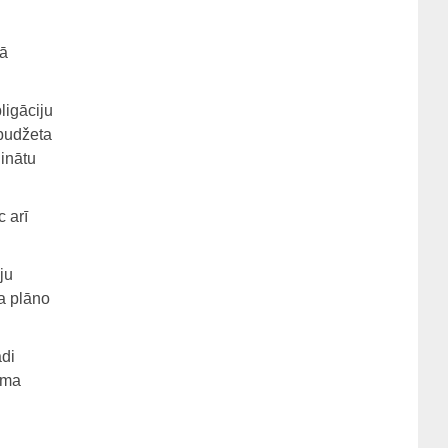
kā
ligāciju
 budžeta
linātu
 arī
ju
ja plāno
ādi
uma