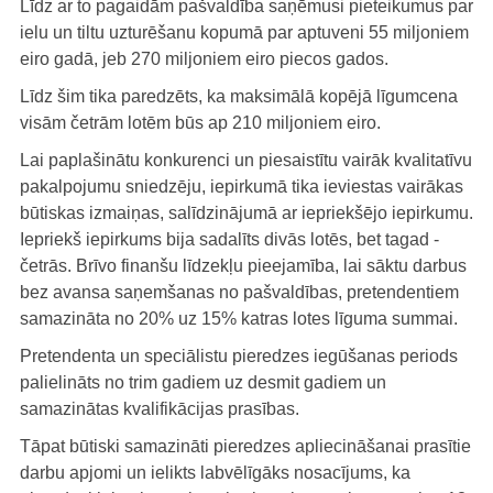
Līdz ar to pagaidām pašvaldība saņēmusi pieteikumus par
ielu un tiltu uzturēšanu kopumā par aptuveni 55 miljoniem
eiro gadā, jeb 270 miljoniem eiro piecos gados.
Līdz šim tika paredzēts, ka maksimālā kopējā līgumcena
visām četrām lotēm būs ap 210 miljoniem eiro.
Lai paplašinātu konkurenci un piesaistītu vairāk kvalitatīvu
pakalpojumu sniedzēju, iepirkumā tika ieviestas vairākas
būtiskas izmaiņas, salīdzinājumā ar iepriekšējo iepirkumu.
Iepriekš iepirkums bija sadalīts divās lotēs, bet tagad -
četrās. Brīvo finanšu līdzekļu pieejamība, lai sāktu darbus
bez avansa saņemšanas no pašvaldības, pretendentiem
samazināta no 20% uz 15% katras lotes līguma summai.
Pretendenta un speciālistu pieredzes iegūšanas periods
palielināts no trim gadiem uz desmit gadiem un
samazinātas kvalifikācijas prasības.
Tāpat būtiski samazināti pieredzes apliecināšanai prasītie
darbu apjomi un ielikts labvēlīgāks nosacījums, ka