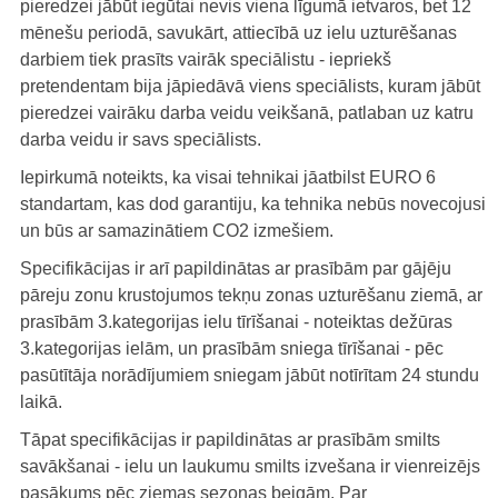
pieredzei jābūt iegūtai nevis viena līgumā ietvaros, bet 12
mēnešu periodā, savukārt, attiecībā uz ielu uzturēšanas
darbiem tiek prasīts vairāk speciālistu - iepriekš
pretendentam bija jāpiedāvā viens speciālists, kuram jābūt
pieredzei vairāku darba veidu veikšanā, patlaban uz katru
darba veidu ir savs speciālists.
Iepirkumā noteikts, ka visai tehnikai jāatbilst EURO 6
standartam, kas dod garantiju, ka tehnika nebūs novecojusi
un būs ar samazinātiem CO2 izmešiem.
Specifikācijas ir arī papildinātas ar prasībām par gājēju
pāreju zonu krustojumos tekņu zonas uzturēšanu ziemā, ar
prasībām 3.kategorijas ielu tīrīšanai - noteiktas dežūras
3.kategorijas ielām, un prasībām sniega tīrīšanai - pēc
pasūtītāja norādījumiem sniegam jābūt notīrītam 24 stundu
laikā.
Tāpat specifikācijas ir papildinātas ar prasībām smilts
savākšanai - ielu un laukumu smilts izvešana ir vienreizējs
pasākums pēc ziemas sezonas beigām. Par