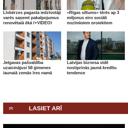
Līvbērzes pagasta iedzīvotāji
«Rīgas siltums» tērēs ap 3
varēs saņemt pakalpojumus
miljonus eiro sociāli
renovētajā ēkā (+VIDEO)
nozīmīgiem projektiem
(+VIDEO)
Jelgavas pašvaldība
Latvijas biznesa vidē
uzaicinājusi 58 ģimenes
nostiprinās jaunā kredītu
jaunajā zemās īres namā
tendence
(+VIDEO)
LASIET ARĪ