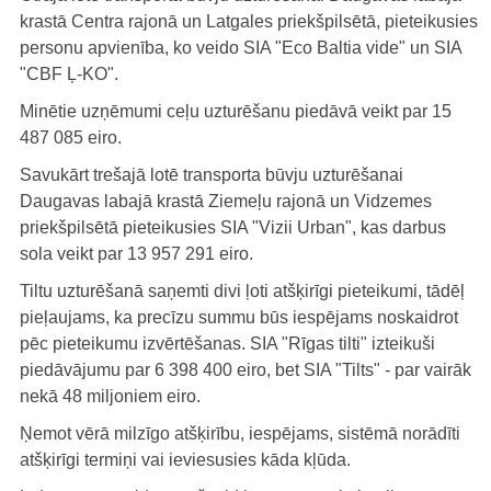
krastā Centra rajonā un Latgales priekšpilsētā, pieteikusies
personu apvienība, ko veido SIA "Eco Baltia vide" un SIA
"CBF Ļ-KO".
Minētie uzņēmumi ceļu uzturēšanu piedāvā veikt par 15
487 085 eiro.
Savukārt trešajā lotē transporta būvju uzturēšanai
Daugavas labajā krastā Ziemeļu rajonā un Vidzemes
priekšpilsētā pieteikusies SIA "Vizii Urban", kas darbus
sola veikt par 13 957 291 eiro.
Tiltu uzturēšanā saņemti divi ļoti atšķirīgi pieteikumi, tādēļ
pieļaujams, ka precīzu summu būs iespējams noskaidrot
pēc pieteikumu izvērtēšanas. SIA "Rīgas tilti" izteikuši
piedāvājumu par 6 398 400 eiro, bet SIA "Tilts" - par vairāk
nekā 48 miljoniem eiro.
Ņemot vērā milzīgo atšķirību, iespējams, sistēmā norādīti
atšķirīgi termiņi vai ieviesusies kāda kļūda.