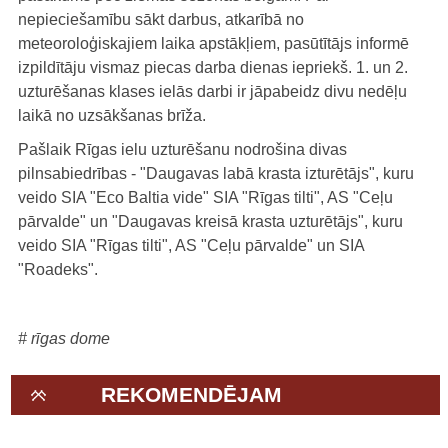
nepieciešamību sākt darbus, atkarībā no
meteoroloģiskajiem laika apstākļiem, pasūtītājs informē
izpildītāju vismaz piecas darba dienas iepriekš. 1. un 2.
uzturēšanas klases ielās darbi ir jāpabeidz divu nedēļu
laikā no uzsākšanas brīža.
Pašlaik Rīgas ielu uzturēšanu nodrošina divas
pilnsabiedrības - "Daugavas labā krasta izturētājs", kuru
veido SIA "Eco Baltia vide" SIA "Rīgas tilti", AS "Ceļu
pārvalde" un "Daugavas kreisā krasta uzturētājs", kuru
veido SIA "Rīgas tilti", AS "Ceļu pārvalde" un SIA
"Roadeks".
# rīgas dome
REKOMENDĒJAM