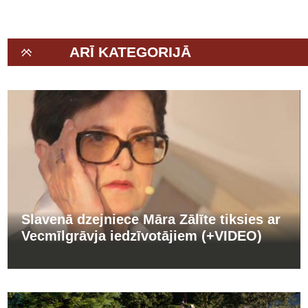
ARĪ KATEGORIJĀ
Slavenā dzejniece Māra Zālīte tiksies ar
Vecmīlgrāvja iedzīvotājiem (+VIDEO)