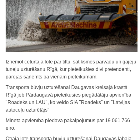
Izņemot ceturtajā lotē par tiltu, satiksmes pārvadu un gājēju
tuneļu uzturēšanu Rīgā, kur pieteikušies divi pretendenti,
pārējās saņemts pa vienam pieteikumam.
Transporta būvju uzturēšanai Daugavas kreisajā krastā
Rīgā jeb Pārdaugavā pieteikusies piegādātāju apvienība
"Roadeks un LAU", ko veido SIA "Roadeks" un "Latvijas
autoceļu uzturētājs".
Minētā apvienība piedāvā pakalpojumus par 19 061 766
eiro.
Otrajā lotē transporta būvju uzturēšanai Daugavas labajā