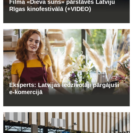
Filma «Dieva suns» pārstāvēs Latviju
Rīgas kinofestivālā (+VIDEO)
Eksperts: Latvijas iedzīvotāji pārgājuši
e-komercijā