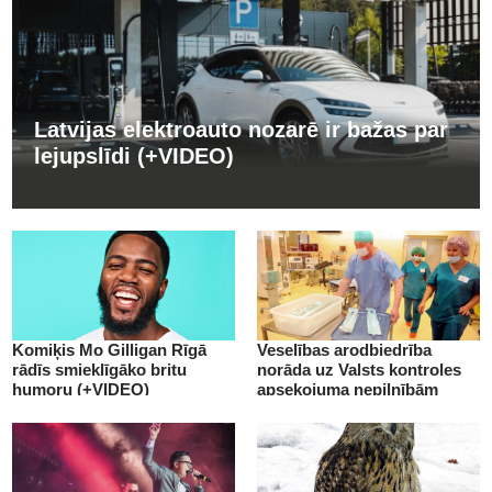
Latvijas elektroauto nozarē ir bažas par
lejupslīdi (+VIDEO)
Komiķis Mo Gilligan Rīgā
Veselības arodbiedrība
rādīs smieklīgāko britu
norāda uz Valsts kontroles
humoru (+VIDEO)
apsekojuma nepilnībām
(+VIDEO)