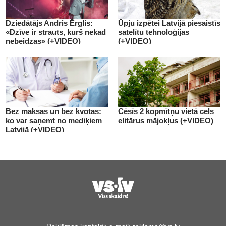
Dziedātājs Andris Ērglis:
Ūpju izpētei Latvijā piesaistīs
«Dzīve ir strauts, kurš nekad
satelītu tehnoloģijas
nebeidzas» (+VIDEO)
(+VIDEO)
Bez maksas un bez kvotas:
Cēsīs 2 kopmītņu vietā cels
ko var saņemt no mediķiem
elitārus mājokļus (+VIDEO)
Latvijā (+VIDEO)