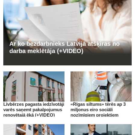
Ar ko bezdarbnieks Latvijā atšķiras no
darba meklētāja (+VIDEO)
Līvbērzes pagasta iedzīvotāji
«Rīgas siltums» tērēs ap 3
varēs saņemt pakalpojumus
miljonus eiro sociāli
renovētajā ēkā (+VIDEO)
nozīmīgiem projektiem
(+VIDEO)