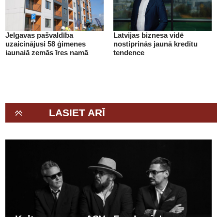
Jelgavas pašvaldība
Latvijas biznesa vidē
uzaicinājusi 58 ģimenes
nostiprinās jaunā kredītu
jaunajā zemās īres namā
tendence
(+VIDEO)
LASIET ARĪ