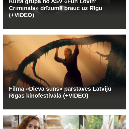
Kulta grupa no ASV «Fun Lovin'
Criminals» drīzumā brauc uz Rīgu
(+VIDEO)
Filma «Dieva suns» pārstāvēs Latviju
Rīgas kinofestivālā (+VIDEO)