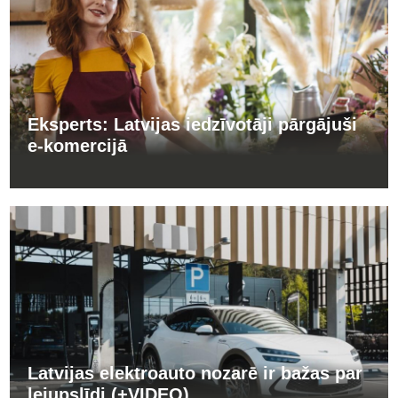
Eksperts: Latvijas iedzīvotāji pārgājuši
e-komercijā
Latvijas elektroauto nozarē ir bažas par
lejupslīdi (+VIDEO)