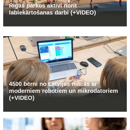
Rīgas parkos aktīvi norit
labiekārtošanas darbi (+VIDEO)
4500 bērni no Latvijas mācās ar
moderniem robotiem un mikrodatoriem
(+VIDEO)