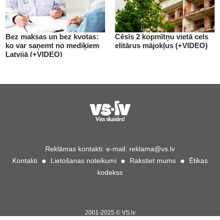
Bez maksas un bez kvotas:
Cēsīs 2 kopmītņu vietā cels
ko var saņemt no mediķiem
elitārus mājokļus (+VIDEO)
Latvijā (+VIDEO)
Reklāmas kontakti:
e-mail:
reklama@vs.lv
Kontakti
Lietošanas noteikumi
Rakstiet mums
Ētikas
kodekss
2001-2025 © VS.lv