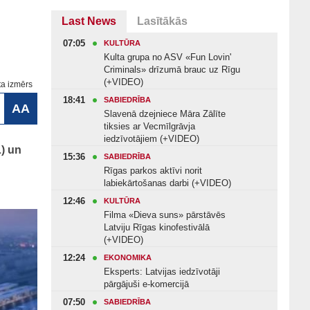
Last News
Lasītākās
07:05
KULTŪRA
Kulta grupa no ASV «Fun Lovin'
Criminals» drīzumā brauc uz Rīgu
(+VIDEO)
ta izmērs
18:41
SABIEDRĪBA
AA
Slavenā dzejniece Māra Zālīte
tiksies ar Vecmīlgrāvja
iedzīvotājiem (+VIDEO)
L) un
15:36
SABIEDRĪBA
Rīgas parkos aktīvi norit
labiekārtošanas darbi (+VIDEO)
12:46
KULTŪRA
Filma «Dieva suns» pārstāvēs
Latviju Rīgas kinofestivālā
(+VIDEO)
12:24
EKONOMIKA
Eksperts: Latvijas iedzīvotāji
pārgājuši e-komercijā
07:50
SABIEDRĪBA