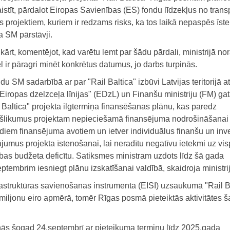
istīt, pārdalot Eiropas Savienības (ES) fondu līdzekļus no trans
 projektiem, kuriem ir redzams risks, ka tos laikā nepaspēs īste
a SM pārstāvji.
ārt, komentējot, kad varētu lemt par šādu pārdali, ministrijā nor
l ir pāragri minēt konkrētus datumus, jo darbs turpinās.
du SM sadarbībā ar par "Rail Baltica" izbūvi Latvijas teritorijā a
Eiropas dzelzceļa līnijas" (EDzL) un Finanšu ministriju (FM) ga
 Baltica" projekta ilgtermiņa finansēšanas plānu, kas paredz
kšlikumus projektam nepieciešamā finansējuma nodrošināšanai
iem finansējuma avotiem un ietver individuālus finanšu un inve
ājumus projekta īstenošanai, lai neradītu negatīvu ietekmi uz vi
bas budžeta deficītu. Satiksmes ministram uzdots līdz šā gada
ptembrim iesniegt plānu izskatīšanai valdībā, skaidroja ministri
rastruktūras savienošanas instrumenta (EISI) uzsaukumā "Rail B
 miljonu eiro apmērā, tomēr Rīgas posmā pieteiktās aktivitātes š
ās šogad 24.septembrī ar pieteikuma termiņu līdz 2025.gada