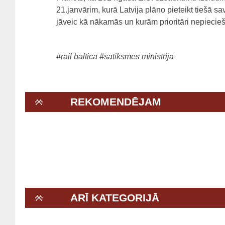
21.janvārim, kurā Latvija plāno pieteikt tiešā sa
jāveic kā nākamās un kurām prioritāri nepiecieš
#rail baltica
#satiksmes ministrija
REKOMENDĒJAM
ARĪ KATEGORIJĀ