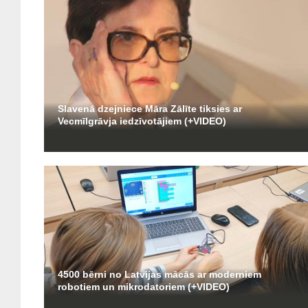
Slavenā dzejniece Māra Zālīte tiksies ar
Vecmīlgrāvja iedzīvotājiem (+VIDEO)
4500 bērni no Latvijas mācās ar moderniem
robotiem un mikrodatoriem (+VIDEO)