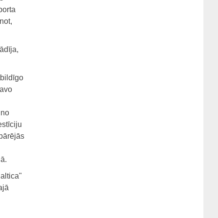
porta
not,
ādīja,
tbildīgo
tavo
 no
stīciju
spārējās
jā.
altica"
ajā