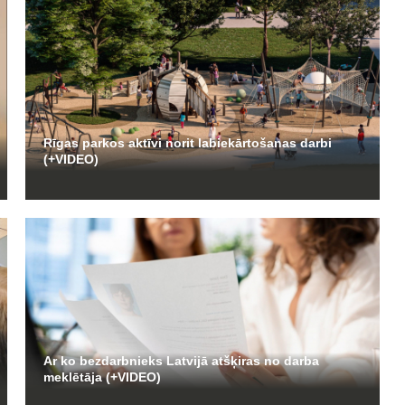
Rīgas parkos aktīvi norit labiekārtošanas darbi
(+VIDEO)
Ar ko bezdarbnieks Latvijā atšķiras no darba
meklētāja (+VIDEO)