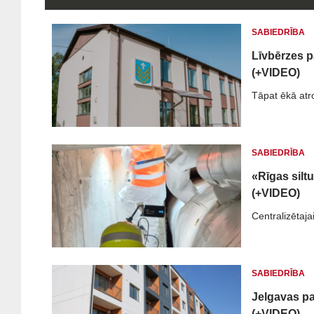
SABIEDRĪBA
Līvbērzes p
(+VIDEO)
Tāpat ēkā atr
SABIEDRĪBA
«Rīgas silt
(+VIDEO)
Centralizētaja
SABIEDRĪBA
Jelgavas pa
(+VIDEO)