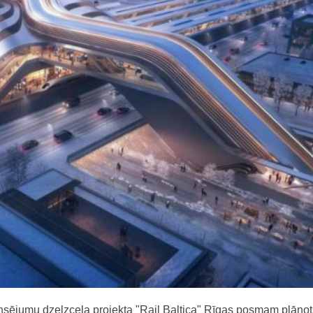
nsējumu dzelzceļa projekta "Rail Baltica" Rīgas posmam plānot