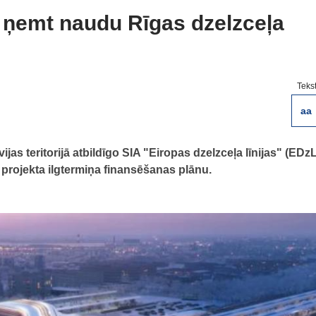
ur ņemt naudu Rīgas dzelzceļa
Teks
aa
ijas teritorijā atbildīgo SIA "Eiropas dzelzceļa līnijas" (EDz
" projekta ilgtermiņa finansēšanas plānu.