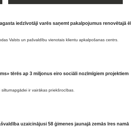
agasta iedzīvotāji varēs saņemt pakalpojumus renovētajā ē
odas Valsts un pašvaldību vienotais klientu apkalpošanas centrs.
ums» tērēs ap 3 miljonus eiro sociāli nozīmīgiem projektiem
i siltumapgādei ir vairākas priekšrocības.
švaldība uzaicinājusi 58 ģimenes jaunajā zemās īres namā