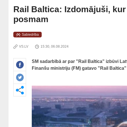
Rail Baltica: Izdomājuši, k
posmam
Sabiedrība
VS.LV
15:30, 06.08.2024
SM sadarbībā ar par "Rail Baltica" izbūvi Latv
Finanšu ministriju (FM) gatavo "Rail Baltica