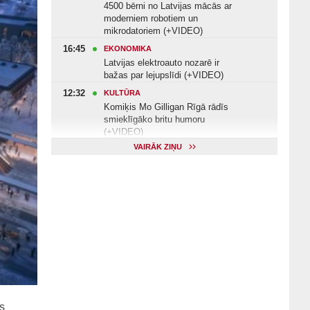
4500 bērni no Latvijas mācās ar
moderniem robotiem un
mikrodatoriem (+VIDEO)
16:45
EKONOMIKA
Latvijas elektroauto nozarē ir
bažas par lejupslīdi (+VIDEO)
12:32
KULTŪRA
Komiķis Mo Gilligan Rīgā rādīs
smieklīgāko britu humoru
(+VIDEO)
VAIRĀK ZIŅU
11:22
VESELĪBA
Veselības arodbiedrība norāda uz
Valsts kontroles apsekojuma
nepilnībām (+VIDEO)
11:10
KULTŪRA
Dziedātājs Andris Ērglis: «Dzīve ir
strauts, kurš nekad nebeidzas»
(+VIDEO)
s