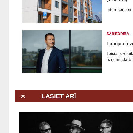
Interesentiem 
SABIEDRĪBA
Latvijas bi
Teiciens «Lai
uzņēmējdarbīb
LASIET ARĪ