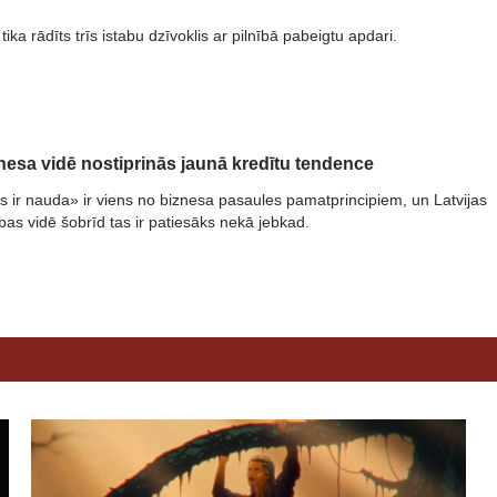
tika rādīts trīs istabu dzīvoklis ar pilnībā pabeigtu apdari.
znesa vidē nostiprinās jaunā kredītu tendence
ks ir nauda» ir viens no biznesa pasaules pamatprincipiem, un Latvijas
as vidē šobrīd tas ir patiesāks nekā jebkad.