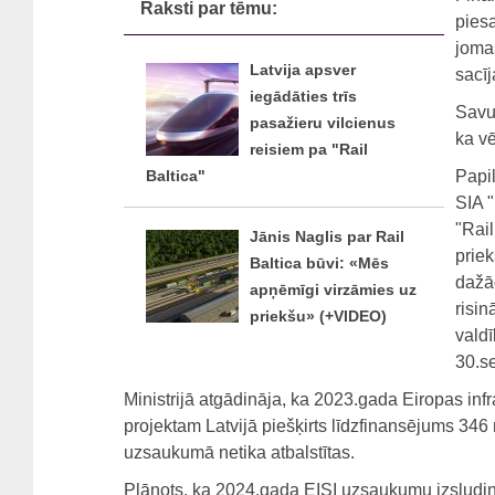
Raksti par tēmu:
piesa
jomas
Latvija apsver
sacīj
iegādāties trīs
Savuk
pasažieru vilcienus
ka vē
reisiem pa "Rail
Papil
Baltica"
SIA "
"Rail
Jānis Naglis par Rail
prie
Baltica būvi: «Mēs
dažād
apņēmīgi virzāmies uz
risin
priekšu» (+VIDEO)
valdī
30.se
Ministrijā atgādināja, ka 2023.gada Eiropas inf
projektam Latvijā piešķirts līdzfinansējums 346
uzsaukumā netika atbalstītas.
Plānots, ka 2024.gada EISI uzsaukumu izsludin