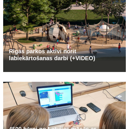
Rīgas parkos aktīvi norit
labiekārtošanas darbi (+VIDEO)
4500 bērni no Latvijas mācās ar