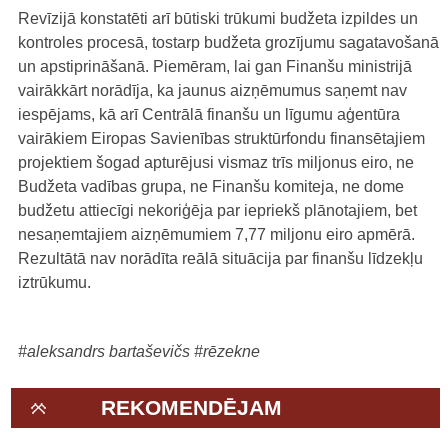
Revīzijā konstatēti arī būtiski trūkumi budžeta izpildes un
kontroles procesā, tostarp budžeta grozījumu sagatavošanā
un apstiprināšanā. Piemēram, lai gan Finanšu ministrijā
vairākkārt norādīja, ka jaunus aizņēmumus saņemt nav
iespējams, kā arī Centrālā finanšu un līgumu aģentūra
vairākiem Eiropas Savienības struktūrfondu finansētajiem
projektiem šogad apturējusi vismaz trīs miljonus eiro, ne
Budžeta vadības grupa, ne Finanšu komiteja, ne dome
budžetu attiecīgi nekoriģēja par iepriekš plānotajiem, bet
nesaņemtajiem aizņēmumiem 7,77 miljonu eiro apmērā.
Rezultātā nav norādīta reālā situācija par finanšu līdzekļu
iztrūkumu.
#aleksandrs bartaševičs
#rēzekne
REKOMENDĒJAM