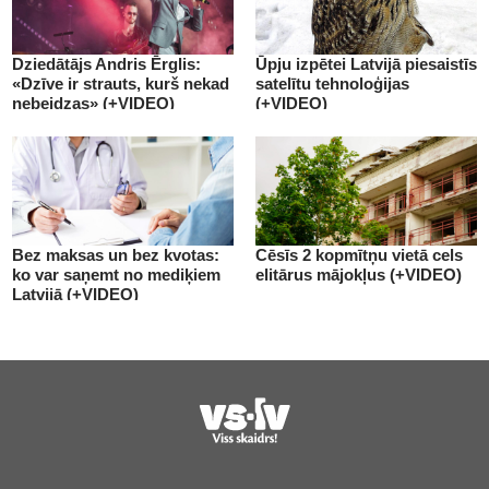
Dziedātājs Andris Ērglis:
Ūpju izpētei Latvijā piesaistīs
«Dzīve ir strauts, kurš nekad
satelītu tehnoloģijas
nebeidzas» (+VIDEO)
(+VIDEO)
Bez maksas un bez kvotas:
Cēsīs 2 kopmītņu vietā cels
ko var saņemt no mediķiem
elitārus mājokļus (+VIDEO)
Latvijā (+VIDEO)