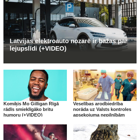
Latvijas elektroauto nozarē ir bažas par
lejupslīdi (+VIDEO)
Komiķis Mo Gilligan Rīgā
Veselības arodbiedrība
rādīs smieklīgāko britu
norāda uz Valsts kontroles
humoru (+VIDEO)
apsekojuma nepilnībām
(+VIDEO)