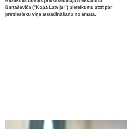
Rēzeknes domes priekšsēdētāja Aleksandra
Bartaševiča ("Kopā Latvijai") pieteikumu atzīt par
prettiesisku viņa atstādināšanu no amata.