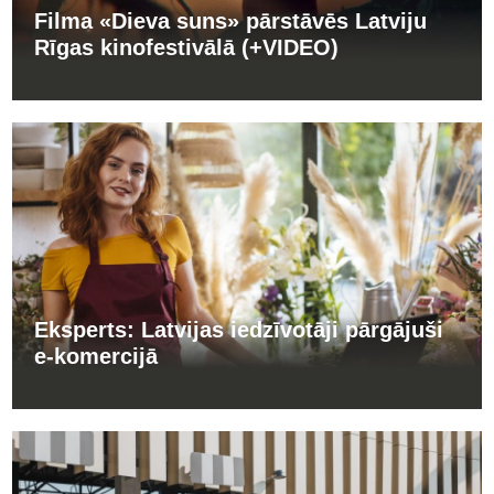
Filma «Dieva suns» pārstāvēs Latviju
Rīgas kinofestivālā (+VIDEO)
Eksperts: Latvijas iedzīvotāji pārgājuši
e-komercijā