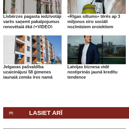
Līvbērzes pagasta iedzīvotāji
«Rīgas siltums» tērēs ap 3
varēs saņemt pakalpojumus
miljonus eiro sociāli
renovētajā ēkā (+VIDEO)
nozīmīgiem projektiem
(+VIDEO)
Jelgavas pašvaldība
Latvijas biznesa vidē
uzaicinājusi 58 ģimenes
nostiprinās jaunā kredītu
jaunajā zemās īres namā
tendence
(+VIDEO)
LASIET ARĪ