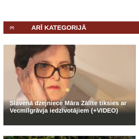
ARĪ KATEGORIJĀ
Slavenā dzejniece Māra Zālīte tiksies ar
Vecmīlgrāvja iedzīvotājiem (+VIDEO)