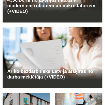
moderniem robotiem un mikrodatoriem
(+VIDEO)
Ar ko bezdarbnieks Latvijā atšķiras no
darba meklētāja (+VIDEO)