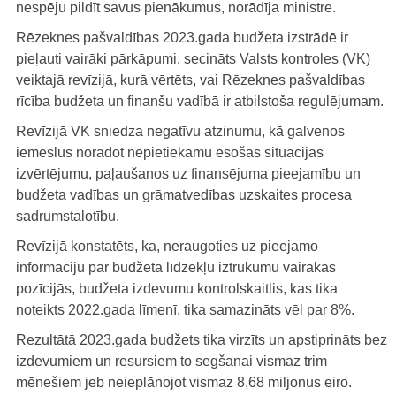
nespēju pildīt savus pienākumus, norādīja ministre.
Rēzeknes pašvaldības 2023.gada budžeta izstrādē ir
pieļauti vairāki pārkāpumi, secināts Valsts kontroles (VK)
veiktajā revīzijā, kurā vērtēts, vai Rēzeknes pašvaldības
rīcība budžeta un finanšu vadībā ir atbilstoša regulējumam.
Revīzijā VK sniedza negatīvu atzinumu, kā galvenos
iemeslus norādot nepietiekamu esošās situācijas
izvērtējumu, paļaušanos uz finansējuma pieejamību un
budžeta vadības un grāmatvedības uzskaites procesa
sadrumstalotību.
Revīzijā konstatēts, ka, neraugoties uz pieejamo
informāciju par budžeta līdzekļu iztrūkumu vairākās
pozīcijās, budžeta izdevumu kontrolskaitlis, kas tika
noteikts 2022.gada līmenī, tika samazināts vēl par 8%.
Rezultātā 2023.gada budžets tika virzīts un apstiprināts bez
izdevumiem un resursiem to segšanai vismaz trim
mēnešiem jeb neieplānojot vismaz 8,68 miljonus eiro.