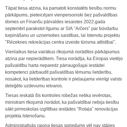
Tāpat tiesa atzina, ka pamatoti konstatēts tiesību normu
pārkāpums, pieteicējam vienpersoniski bez pašvaldības
domes un Finanšu pārvaldes iesaistes 2022.gada
septembrī parakstot līgumu ar SIA "Arčers" par būvdarbu
turpināšanu un uzņemoties saistības, lai īstenotu projektu
"Rēzeknes rekreācijas centra izveide tūrisma attīstībai".
Vienlaikus tiesa vairākus rīkojumā norādītos pārkāpumus
atzina par nepierādītiem. Tiesa norādīja, ka Eiropas vietējo
pašvaldību harta neparedz pārraugošajai iestādei
kompetenci pārbaudīt pašvaldības lēmumu lietderību,
nosakot, ka lietderības kontrole ir pieļaujama vienīgi valsts
deleģēto uzdevumu ietvaros.
Tiesas ieskatā šīs kontroles robežas netika ievērotas,
ministram rīkojumā norādot, ka pašvaldībai nebija tiesību
sākt pirmsskolas izglītības iestādes "Rotaļa" renovācijas
projekta īstenošanu.
Administratīvās rajona tiesas spriedums vēl nav stājies