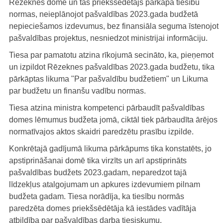
Rēzeknes dome un tās priekšsēdētājs pārkāpa tiesību
normas, neieplānojot pašvaldības 2023.gada budžetā
nepieciešamos izdevumus, bez finansiāla seguma īstenojot
pašvaldības projektus, nesniedzot ministrijai informāciju.
Tiesa par pamatotu atzina rīkojumā secināto, ka, pieņemot
un izpildot Rēzeknes pašvaldības 2023.gada budžetu, tika
pārkāptas likuma "Par pašvaldību budžetiem" un Likuma
par budžetu un finanšu vadību normas.
Tiesa atzina ministra kompetenci pārbaudīt pašvaldības
domes lēmumus budžeta jomā, ciktāl tiek pārbaudīta ārējos
normatīvajos aktos skaidri paredzētu prasību izpilde.
Konkrētajā gadījumā likuma pārkāpums tika konstatēts, jo
apstiprināšanai domē tika virzīts un arī apstiprināts
pašvaldības budžets 2023.gadam, neparedzot tajā
līdzekļus atalgojumam un apkures izdevumiem pilnam
budžeta gadam. Tiesa norādīja, ka tiesību normās
paredzēta domes priekšsēdētāja kā iestādes vadītāja
atbildība par pašvaldības darba tiesiskumu.