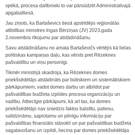
spēkā, procesa dalībnieki to var pārsūdzēt Administratīvajā
apgabaltiesā.
Jau ziņots, ka Bartaševics tiesā apstrīdējis reģionālās
attīstības ministres Ingas Bērziņas (JV) 2023.gada
2.novembra rīkojumu par atstādināšanu.
Savu atstādināšanu no amata Bartaševičs vērtējis kā lielas
politiskas kampaņas daļu, kas vērsts pret Rēzeknes
pašvaldību un viņu personīgi.
Tikmēr ministrijā skaidroja, ka Rēzeknes domes
priekšsēdētājs atstādināts par būtiskiem un sistemātiskiem
pārkāpumiem, vadot domes darbu un atbildot par
pašvaldības budžeta izpildes procesa organizāciju un
vadību. Attiecīgie pārkāpumi, kā arī tas, ka domes
priekšsēdētājs nav sniedzis faktos balstītu, patiesu,
salīdzināmu, saprotamu un pilnīgu informāciju par
pašvaldības finansiālo stāvokli un par pašvaldības budžeta
sagatavošanu un izpildi, liecina par domes priekšsēdētāja