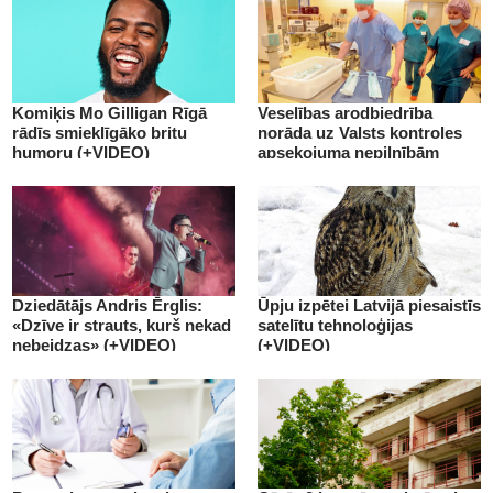
Komiķis Mo Gilligan Rīgā
Veselības arodbiedrība
rādīs smieklīgāko britu
norāda uz Valsts kontroles
humoru (+VIDEO)
apsekojuma nepilnībām
(+VIDEO)
Dziedātājs Andris Ērglis:
Ūpju izpētei Latvijā piesaistīs
«Dzīve ir strauts, kurš nekad
satelītu tehnoloģijas
nebeidzas» (+VIDEO)
(+VIDEO)