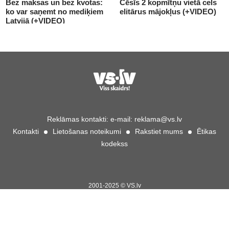
Bez maksas un bez kvotas:
Cēsīs 2 kopmītņu vietā cels
ko var saņemt no mediķiem
elitārus mājokļus (+VIDEO)
Latvijā (+VIDEO)
Reklāmas kontakti:
e-mail:
reklama@vs.lv
Kontakti
Lietošanas noteikumi
Rakstiet mums
Ētikas
kodekss
2001-2025 © VS.lv