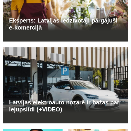
Eksperts: Latvijas iedzīvotāji pārgājuši
e-komercijā
Latvijas elektroauto nozarē ir bažas par
lejupslīdi (+VIDEO)