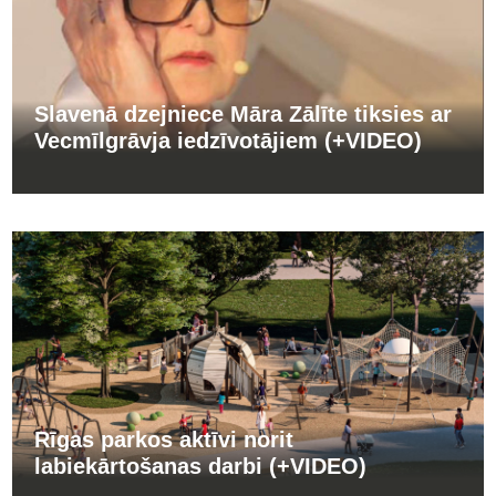
Slavenā dzejniece Māra Zālīte tiksies ar
Vecmīlgrāvja iedzīvotājiem (+VIDEO)
Rīgas parkos aktīvi norit
labiekārtošanas darbi (+VIDEO)