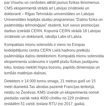
par Visumu un cenšoties atklāt jaunus fizikas fenomenus.
CMS eksperimentā strādā arī Latvijas zinātnieki un
doktoranti – Rīgas Tehniskās universitātes un Latvijas
Universitātes kopējās studiju programmas “Daļiņu fizika un
paātrinātāju tehnoloģijas” studenti, kuri savus promocijas
darbus izstrādā CERN. Kopumā CERN strādā 18 Latvijas
zinātnieki un doktoranti, rakstīja Labs of Latvia.
Kompaktais mionu solenoīds ir viens no Eiropas
kodolpētījumu centra CERN Lielā hadronu pretkūļu
paātrinātāja daļiņu detektoriem. Kompaktā mionu solenoīda
eksperimenta uzdevums ir izpētīt plašu fizikas jautājumu
loku, tostarp meklēt Higsa bozonu, papildu dimensijas un
tumšās matērijas daļiņas.
Detektors ir 14 000 tonnu smags, 21 metrus garš un 15
metri diametrā.Tas atrodas pazemē Francijas teritorijā,
netālu no Ženēvas. KMS izveidē un eksperimenta norisē
piedalās vairāk nekā 4000 cilvēku no 229 zinātnes
iestādēm 51 valstī, tostarp RTU (no 2017. gada).