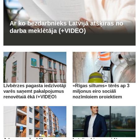
Ar ko bezdarbnieks Latvijā atšķiras no
darba meklētāja (+VIDEO)
Līvbērzes pagasta iedzīvotāji
«Rīgas siltums» tērēs ap 3
varēs saņemt pakalpojumus
miljonus eiro sociāli
renovētajā ēkā (+VIDEO)
nozīmīgiem projektiem
(+VIDEO)