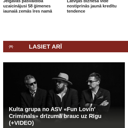
Jelgavas pašvaldība
Latvijas biznesa vidē
uzaicinājusi 58 ģimenes
nostiprinās jaunā kredītu
jaunajā zemās īres namā
tendence
(+VIDEO)
LASIET ARĪ
Kulta grupa no ASV «Fun Lovin'
Criminals» drīzumā brauc uz Rīgu
(+VIDEO)