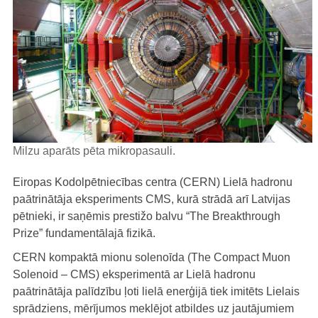
Milzu aparāts pēta mikropasauli.
Eiropas Kodolpētniecības centra (CERN) Lielā hadronu
paātrinātāja eksperiments CMS, kurā strādā arī Latvijas
pētnieki, ir saņēmis prestižo balvu “The Breakthrough
Prize” fundamentālajā fizikā.
CERN kompaktā mionu solenoīda (The Compact Muon
Solenoid – CMS) eksperimentā ar Lielā hadronu
paātrinātāja palīdzību ļoti lielā enerģijā tiek imitēts Lielais
sprādziens, mērījumos meklējot atbildes uz jautājumiem