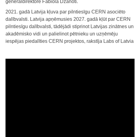
ģenerāldirektore Fabiola Džanoti.
2021. gadā Latvija kļuva par pilntiesīgu CERN asociēto
dalībvalsti. Latvija apņēmusies 2027. gadā kļūt par CERN
pilntiesīgu dalībvalsti, tādējādi stiprinot Latvijas zinātnes un
akadēmisko vidi un palielinot pētnieku un uzņēmēju
iespējas piedalīties CERN projektos, rakstīja Labs of Latvia