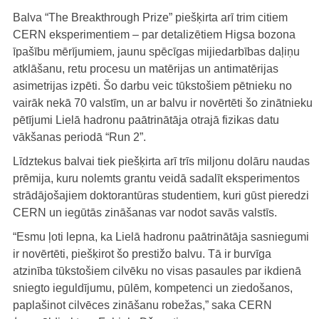
Balva “The Breakthrough Prize” piešķirta arī trim citiem
CERN eksperimentiem – par detalizētiem Higsa bozona
īpašību mērījumiem, jaunu spēcīgas mijiedarbības daļiņu
atklāšanu, retu procesu un matērijas un antimatērijas
asimetrijas izpēti. Šo darbu veic tūkstošiem pētnieku no
vairāk nekā 70 valstīm, un ar balvu ir novērtēti šo zinātnieku
pētījumi Lielā hadronu paātrinātāja otrajā fizikas datu
vākšanas periodā “Run 2”.
Līdztekus balvai tiek piešķirta arī trīs miljonu dolāru naudas
prēmija, kuru nolemts grantu veidā sadalīt eksperimentos
strādājošajiem doktorantūras studentiem, kuri gūst pieredzi
CERN un iegūtās zināšanas var nodot savās valstīs.
“Esmu ļoti lepna, ka Lielā hadronu paātrinātāja sasniegumi
ir novērtēti, piešķirot šo prestižo balvu. Tā ir burvīga
atzinība tūkstošiem cilvēku no visas pasaules par ikdienā
sniegto ieguldījumu, pūlēm, kompetenci un ziedošanos,
paplašinot cilvēces zināšanu robežas,” saka CERN