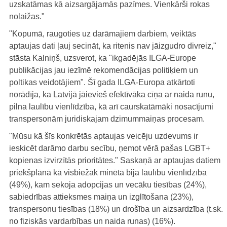
uzskatāmas kā aizsargājamās pazīmes. Vienkārši rokas
nolaižas."
"Kopumā, raugoties uz darāmajiem darbiem, veiktās
aptaujas dati ļauj secināt, ka ritenis nav jāizgudro divreiz,"
stāsta Kalniņš, uzsverot, ka "ikgadējās ILGA-Europe
publikācijas jau iezīmē rekomendācijas politiķiem un
poltikas veidotājiem". Šī gada ILGA-Europa atkārtoti
norādīja, ka Latvijā jāievieš efektīvāka cīņa ar naida runu,
pilna laulību vienlīdzība, kā arī caurskatāmāki nosacījumi
transpersonām juridiskajam dzimummaiņas procesam.
"Mūsu kā šīs konkrētās aptaujas veicēju uzdevums ir
ieskicēt darāmo darbu secību, ņemot vērā pašas LGBT+
kopienas izvirzītās prioritātes." Saskaņā ar aptaujas datiem
priekšplānā kā visbiežāk minētā bija laulību vienlīdzība
(49%), kam sekoja adopcijas un vecāku tiesības (24%),
sabiedrības attieksmes maiņa un izglītošana (23%),
transpersonu tiesības (18%) un drošība un aizsardzība (t.sk.
no fiziskās vardarbības un naida runas) (16%).