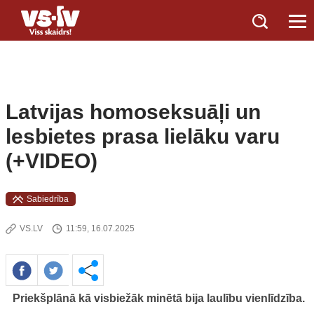
Latvijas homoseksuāļi un
lesbietes prasa lielāku varu
(+VIDEO)
Sabiedrība
VS.LV
11:59, 16.07.2025
Priekšplānā kā visbiežāk minētā bija laulību vienlīdzība.