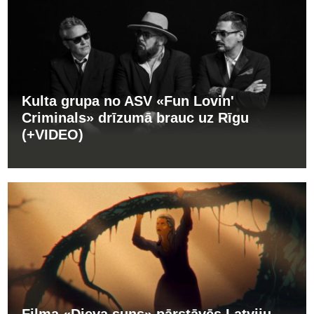
Kulta grupa no ASV «Fun Lovin'
Criminals» drīzumā brauc uz Rīgu
(+VIDEO)
Filma «Dieva suns» pārstāvēs Latviju