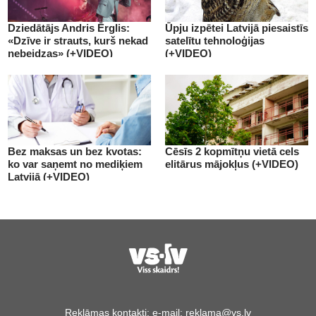
Dziedātājs Andris Ērglis:
Ūpju izpētei Latvijā piesaistīs
«Dzīve ir strauts, kurš nekad
satelītu tehnoloģijas
nebeidzas» (+VIDEO)
(+VIDEO)
Bez maksas un bez kvotas:
Cēsīs 2 kopmītņu vietā cels
ko var saņemt no mediķiem
elitārus mājokļus (+VIDEO)
Latvijā (+VIDEO)
Reklāmas kontakti:
e-mail:
reklama@vs.lv