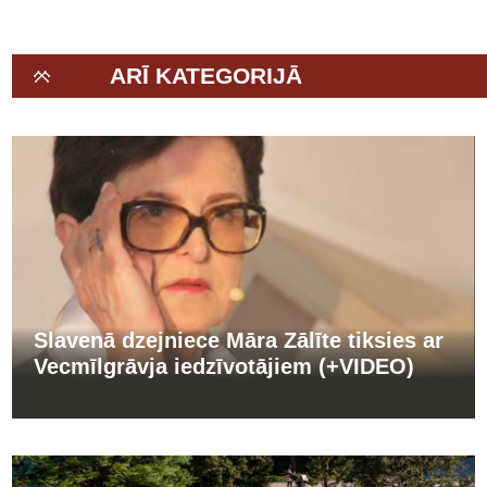
ARĪ KATEGORIJĀ
Slavenā dzejniece Māra Zālīte tiksies ar
Vecmīlgrāvja iedzīvotājiem (+VIDEO)