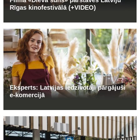
Rīgas kinofestivālā (+VIDEO)
Eksperts: Latvijas iedzīvotāji pārgājuši
e-komercijā