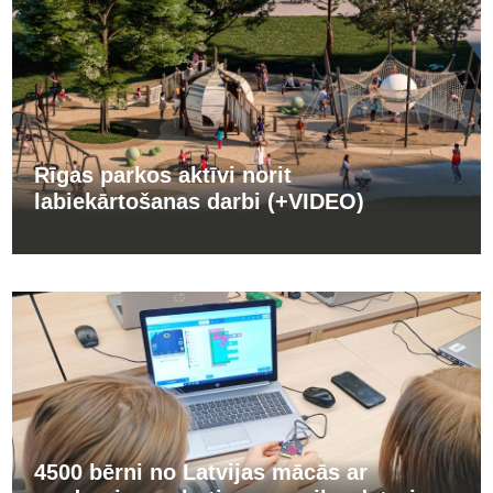
Rīgas parkos aktīvi norit
labiekārtošanas darbi (+VIDEO)
4500 bērni no Latvijas mācās ar