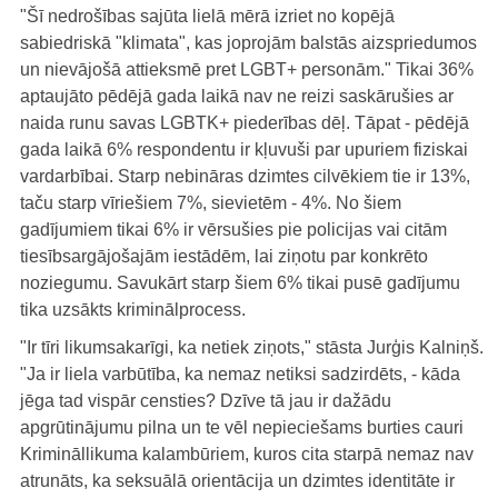
"Šī nedrošības sajūta lielā mērā izriet no kopējā
sabiedriskā "klimata", kas joprojām balstās aizspriedumos
un nievājošā attieksmē pret LGBT+ personām." Tikai 36%
aptaujāto pēdējā gada laikā nav ne reizi saskārušies ar
naida runu savas LGBTK+ piederības dēļ. Tāpat - pēdējā
gada laikā 6% respondentu ir kļuvuši par upuriem fiziskai
vardarbībai. Starp nebināras dzimtes cilvēkiem tie ir 13%,
taču starp vīriešiem 7%, sievietēm - 4%. No šiem
gadījumiem tikai 6% ir vērsušies pie policijas vai citām
tiesībsargājošajām iestādēm, lai ziņotu par konkrēto
noziegumu. Savukārt starp šiem 6% tikai pusē gadījumu
tika uzsākts kriminālprocess.
"Ir tīri likumsakarīgi, ka netiek ziņots," stāsta Jurģis Kalniņš.
"Ja ir liela varbūtība, ka nemaz netiksi sadzirdēts, - kāda
jēga tad vispār censties? Dzīve tā jau ir dažādu
apgrūtinājumu pilna un te vēl nepieciešams burties cauri
Krimināllikuma kalambūriem, kuros cita starpā nemaz nav
atrunāts, ka seksuālā orientācija un dzimtes identitāte ir