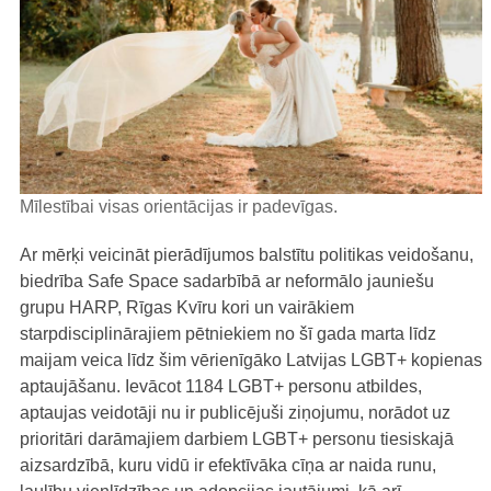
Mīlestībai visas orientācijas ir padevīgas.
Ar mērķi veicināt pierādījumos balstītu politikas veidošanu,
biedrība Safe Space sadarbībā ar neformālo jauniešu
grupu HARP, Rīgas Kvīru kori un vairākiem
starpdisciplinārajiem pētniekiem no šī gada marta līdz
maijam veica līdz šim vērienīgāko Latvijas LGBT+ kopienas
aptaujāšanu. Ievācot 1184 LGBT+ personu atbildes,
aptaujas veidotāji nu ir publicējuši ziņojumu, norādot uz
prioritāri darāmajiem darbiem LGBT+ personu tiesiskajā
aizsardzībā, kuru vidū ir efektīvāka cīņa ar naida runu,