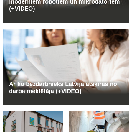
moderniem robotiem un mikrodatoriem
(+VIDEO)
Ar ko bezdarbnieks Latvijā atšķiras no
darba meklētāja (+VIDEO)