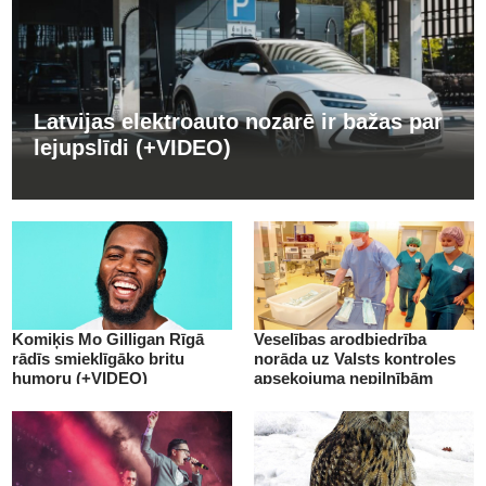
Latvijas elektroauto nozarē ir bažas par
lejupslīdi (+VIDEO)
Komiķis Mo Gilligan Rīgā
Veselības arodbiedrība
rādīs smieklīgāko britu
norāda uz Valsts kontroles
humoru (+VIDEO)
apsekojuma nepilnībām
(+VIDEO)