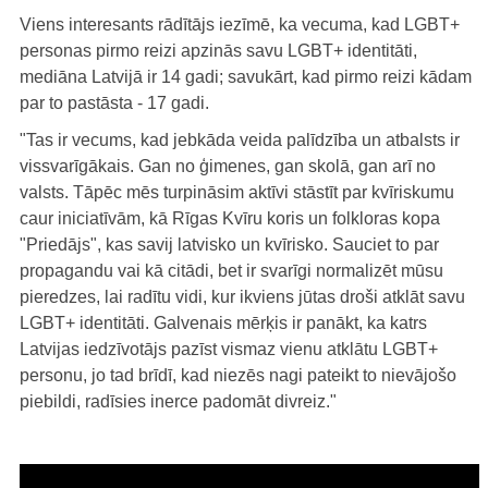
Viens interesants rādītājs iezīmē, ka vecuma, kad LGBT+
personas pirmo reizi apzinās savu LGBT+ identitāti,
mediāna Latvijā ir 14 gadi; savukārt, kad pirmo reizi kādam
par to pastāsta - 17 gadi.
"Tas ir vecums, kad jebkāda veida palīdzība un atbalsts ir
vissvarīgākais. Gan no ģimenes, gan skolā, gan arī no
valsts. Tāpēc mēs turpināsim aktīvi stāstīt par kvīriskumu
caur iniciatīvām, kā Rīgas Kvīru koris un folkloras kopa
"Priedājs", kas savij latvisko un kvīrisko. Sauciet to par
propagandu vai kā citādi, bet ir svarīgi normalizēt mūsu
pieredzes, lai radītu vidi, kur ikviens jūtas droši atklāt savu
LGBT+ identitāti. Galvenais mērķis ir panākt, ka katrs
Latvijas iedzīvotājs pazīst vismaz vienu atklātu LGBT+
personu, jo tad brīdī, kad niezēs nagi pateikt to nievājošo
piebildi, radīsies inerce padomāt divreiz."