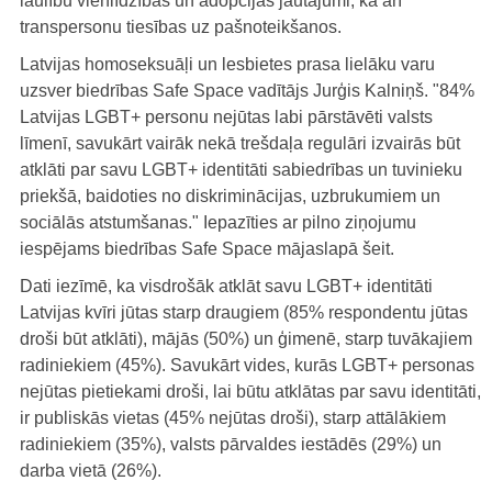
laulību vienlīdzības un adopcijas jautājumi, kā arī
transpersonu tiesības uz pašnoteikšanos.
Latvijas
homoseksuāļi
un
lesbietes
prasa
lielāku
varu
uzsver biedrības Safe Space vadītājs Jurģis Kalniņš. "84%
Latvijas LGBT+ personu nejūtas labi pārstāvēti valsts
līmenī, savukārt vairāk nekā trešdaļa regulāri izvairās būt
atklāti par savu LGBT+ identitāti sabiedrības un tuvinieku
priekšā, baidoties no diskriminācijas, uzbrukumiem un
sociālās atstumšanas." Iepazīties ar pilno ziņojumu
iespējams biedrības Safe Space mājaslapā šeit.
Dati iezīmē, ka visdrošāk atklāt savu LGBT+ identitāti
Latvijas kvīri jūtas starp draugiem (85% respondentu jūtas
droši būt atklāti), mājās (50%) un ģimenē, starp tuvākajiem
radiniekiem (45%). Savukārt vides, kurās LGBT+ personas
nejūtas pietiekami droši, lai būtu atklātas par savu identitāti,
ir publiskās vietas (45% nejūtas droši), starp attālākiem
radiniekiem (35%), valsts pārvaldes iestādēs (29%) un
darba vietā (26%).