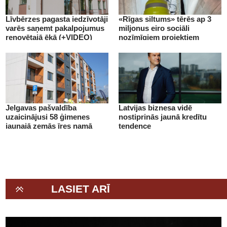
Līvbērzes pagasta iedzīvotāji
«Rīgas siltums» tērēs ap 3
varēs saņemt pakalpojumus
miljonus eiro sociāli
renovētajā ēkā (+VIDEO)
nozīmīgiem projektiem
(+VIDEO)
Jelgavas pašvaldība
Latvijas biznesa vidē
uzaicinājusi 58 ģimenes
nostiprinās jaunā kredītu
jaunajā zemās īres namā
tendence
(+VIDEO)
LASIET ARĪ