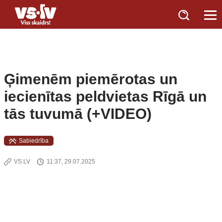
Ģimenēm piemērotas un
iecienītas peldvietas Rīgā un
tās tuvumā (+VIDEO)
Sabiedrība
VS.LV
11:37, 29.07.2025