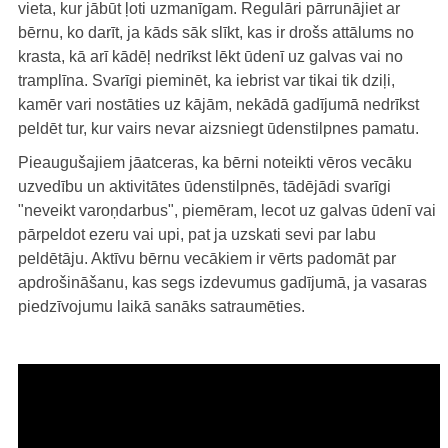
vieta, kur jābūt ļoti uzmanīgam. Regulāri pārrunājiet ar
bērnu, ko darīt, ja kāds sāk slīkt, kas ir drošs attālums no
krasta, kā arī kādēļ nedrīkst lēkt ūdenī uz galvas vai no
tramplīna. Svarīgi pieminēt, ka iebrist var tikai tik dziļi,
kamēr vari nostāties uz kājām, nekādā gadījumā nedrīkst
peldēt tur, kur vairs nevar aizsniegt ūdenstilpnes pamatu.
Pieaugušajiem jāatceras, ka bērni noteikti vēros vecāku
uzvedību un aktivitātes ūdenstilpnēs, tādējādi svarīgi
"neveikt varoņdarbus", piemēram, lecot uz galvas ūdenī vai
pārpeldot ezeru vai upi, pat ja uzskati sevi par labu
peldētāju. Aktīvu bērnu vecākiem ir vērts padomāt par
apdrošināšanu, kas segs izdevumus gadījumā, ja vasaras
piedzīvojumu laikā sanāks satraumēties.