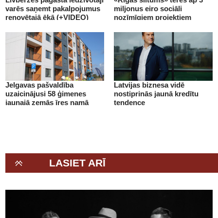
varēs saņemt pakalpojumus
miljonus eiro sociāli
renovētajā ēkā (+VIDEO)
nozīmīgiem projektiem
(+VIDEO)
Jelgavas pašvaldība
Latvijas biznesa vidē
uzaicinājusi 58 ģimenes
nostiprinās jaunā kredītu
jaunajā zemās īres namā
tendence
(+VIDEO)
LASIET ARĪ