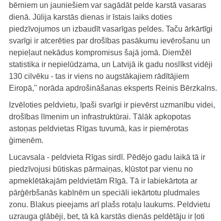
bērniem un jauniešiem var sagādāt pelde karstā vasaras
dienā. Jūlija karstās dienas ir īstais laiks doties
piedzīvojumos un izbaudīt vasarīgas peldes. Taču ārkārtīgi
svarīgi ir atcerēties par drošības pasākumu ievērošanu un
nepieļaut nekādus kompromisus šajā jomā. Diemžēl
statistika ir nepielūdzama, un Latvijā ik gadu noslīkst vidēji
130 cilvēku - tas ir viens no augstākajiem rādītājiem
Eiropā," norāda apdrošināšanas eksperts Reinis Bērzkalns.
Izvēloties peldvietu, īpaši svarīgi ir pievērst uzmanību videi,
drošības līmenim un infrastruktūrai. Tālāk apkopotas
astoņas peldvietas Rīgas tuvumā, kas ir piemērotas
ģimenēm.
Lucavsala - peldvieta Rīgas sirdī. Pēdējo gadu laikā tā ir
piedzīvojusi būtiskas pārmaiņas, kļūstot par vienu no
apmeklētākajām peldvietām Rīgā. Tā ir labiekārtota ar
pārģērbšanās kabīnēm un speciāli iekārtotu pludmales
zonu. Blakus pieejams arī plašs rotaļu laukums. Peldvietu
uzrauga glābēji, bet, tā kā karstās dienās peldētāju ir ļoti