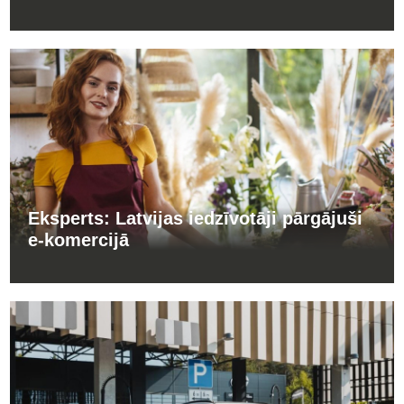
Eksperts: Latvijas iedzīvotāji pārgājuši
e-komercijā