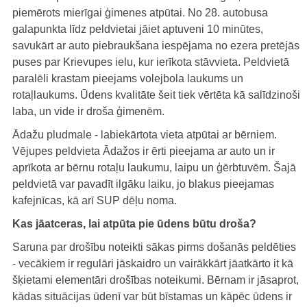
piemērots mierīgai ģimenes atpūtai. No 28. autobusa
galapunkta līdz peldvietai jāiet aptuveni 10 minūtes,
savukārt ar auto piebraukšana iespējama no ezera pretējās
puses par Krievupes ielu, kur ierīkota stāvvieta. Peldvietā
paralēli krastam pieejams volejbola laukums un
rotaļlaukums. Ūdens kvalitāte šeit tiek vērtēta kā salīdzinoši
laba, un vide ir droša ģimenēm.
Ādažu pludmale - labiekārtota vieta atpūtai ar bērniem.
Vējupes peldvieta Ādažos ir ērti pieejama ar auto un ir
aprīkota ar bērnu rotaļu laukumu, laipu un ģērbtuvēm. Šajā
peldvietā var pavadīt ilgāku laiku, jo blakus pieejamas
kafejnīcas, kā arī SUP dēļu noma.
Kas jāatceras, lai atpūta pie ūdens būtu droša?
Saruna par drošību noteikti sākas pirms došanās peldēties
- vecākiem ir regulāri jāskaidro un vairākkārt jāatkārto it kā
šķietami elementāri drošības noteikumi. Bērnam ir jāsaprot,
kādas situācijas ūdenī var būt bīstamas un kāpēc ūdens ir