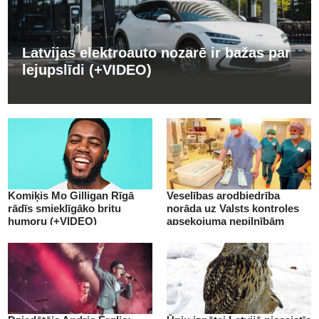
Latvijas elektroauto nozarē ir bažas par
lejupslīdi (+VIDEO)
Komiķis Mo Gilligan Rīgā
Veselības arodbiedrība
rādīs smieklīgāko britu
norāda uz Valsts kontroles
humoru (+VIDEO)
apsekojuma nepilnībām
(+VIDEO)