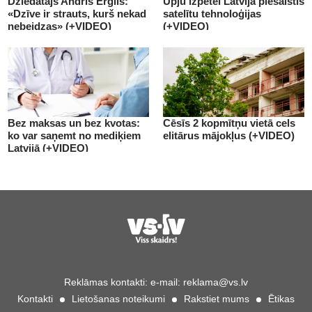
Dziedātājs Andris Ērglis:
Ūpju izpētei Latvijā piesaistīs
«Dzīve ir strauts, kurš nekad
satelītu tehnoloģijas
nebeidzas» (+VIDEO)
(+VIDEO)
Bez maksas un bez kvotas:
Cēsīs 2 kopmītņu vietā cels
ko var saņemt no mediķiem
elitārus mājokļus (+VIDEO)
Latvijā (+VIDEO)
Reklāmas kontakti:
e-mail:
reklama@vs.lv
Kontakti
Lietošanas noteikumi
Rakstiet mums
Ētikas