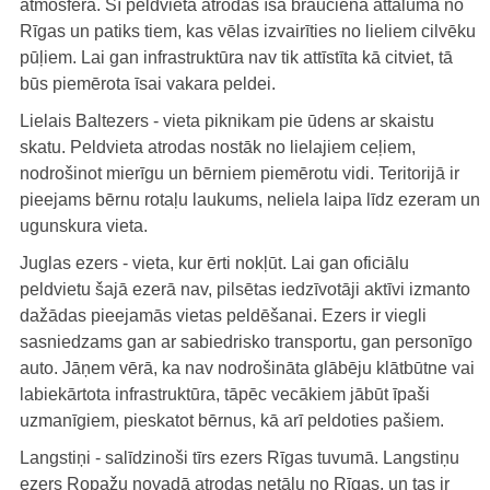
atmosfēra. Šī peldvieta atrodas īsa brauciena attālumā no
Rīgas un patiks tiem, kas vēlas izvairīties no lieliem cilvēku
pūļiem. Lai gan infrastruktūra nav tik attīstīta kā citviet, tā
būs piemērota īsai vakara peldei.
Lielais Baltezers - vieta piknikam pie ūdens ar skaistu
skatu. Peldvieta atrodas nostāk no lielajiem ceļiem,
nodrošinot mierīgu un bērniem piemērotu vidi. Teritorijā ir
pieejams bērnu rotaļu laukums, neliela laipa līdz ezeram un
ugunskura vieta.
Juglas ezers - vieta, kur ērti nokļūt. Lai gan oficiālu
peldvietu šajā ezerā nav, pilsētas iedzīvotāji aktīvi izmanto
dažādas pieejamās vietas peldēšanai. Ezers ir viegli
sasniedzams gan ar sabiedrisko transportu, gan personīgo
auto. Jāņem vērā, ka nav nodrošināta glābēju klātbūtne vai
labiekārtota infrastruktūra, tāpēc vecākiem jābūt īpaši
uzmanīgiem, pieskatot bērnus, kā arī peldoties pašiem.
Langstiņi - salīdzinoši tīrs ezers Rīgas tuvumā. Langstiņu
ezers Ropažu novadā atrodas netālu no Rīgas, un tas ir