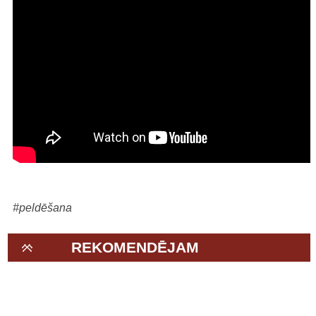
#peldēšana
REKOMENDĒJAM