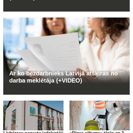
Ar ko bezdarbnieks Latvijā atšķiras no
darba meklētāja (+VIDEO)
Līvbērzes pagasta iedzīvotāji
«Rīgas siltums» tērēs ap 3