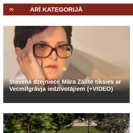
ARĪ KATEGORIJĀ
Slavenā dzejniece Māra Zālīte tiksies ar
Vecmīlgrāvja iedzīvotājiem (+VIDEO)