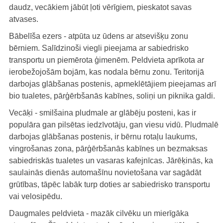
daudz, vecākiem jābūt ļoti vērīgiem, pieskatot savas
atvases.
Bābelīša ezers - atpūta uz ūdens ar atsevišķu zonu
bērniem. Salīdzinoši viegli pieejama ar sabiedrisko
transportu un piemērota ģimenēm. Peldvieta aprīkota ar
ierobežojošām bojām, kas nodala bērnu zonu. Teritorijā
darbojas glābšanas postenis, apmeklētājiem pieejamas arī
bio tualetes, pārģērbšanās kabīnes, soliņi un piknika galdi.
Vecāķi - smilšaina pludmale ar glābēju posteni, kas ir
populāra gan pilsētas iedzīvotāju, gan viesu vidū. Pludmalē
darbojas glābšanas postenis, ir bērnu rotaļu laukums,
vingrošanas zona, pārģērbšanās kabīnes un bezmaksas
sabiedriskās tualetes un vasaras kafejnīcas. Jārēķinās, ka
saulainās dienās automašīnu novietošana var sagādāt
grūtības, tāpēc labāk turp doties ar sabiedrisko transportu
vai velosipēdu.
Daugmales peldvieta - mazāk cilvēku un mierīgāka