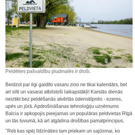
Peldēties pašvaldību pludmalēs ir droši.
Beidzot par ilgi gaidīto vasaru ziņo ne tikai kalendārs, bet
arī silti un vasarai atbilstoši laikapstākļi! Karstās dienās
neiztikt bez peldēšanās atvērtās ūdenstilpnēs - ezeros,
upēs un jūrā. Apdrošināšanas tehnoloģiju uzņēmums
Balcia ir apkopojis pieejamas un populāras peldvietas Rīgā
un tās tuvumā, kā arī atgādina drošības pamatprincipus.
"Reti kas spēj līdzināties tam priekam un sajūsmai, ko