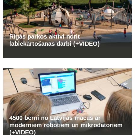
Rīgas parkos aktīvi norit
labiekārtošanas darbi (+VIDEO)
4500 bērni no Latvijas mācās ar
moderniem robotiem un mikrodatoriem
(+VIDEO)