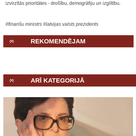
izvirzītās prioritātes - drošību, demogrāfiju un izglītību.
#finanšu ministrs
#latvijas valsts prezidents
REKOMENDĒJAM
ARĪ KATEGORIJĀ