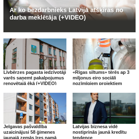
Ar ko bezdarbnieks Latvijā atšķiras no
darba meklētāja (+VIDEO)
Līvbērzes pagasta iedzīvotāji
«Rīgas siltums» tērēs ap 3
varēs saņemt pakalpojumus
miljonus eiro sociāli
renovētajā ēkā (+VIDEO)
nozīmīgiem projektiem
(+VIDEO)
Jelgavas pašvaldība
Latvijas biznesa vidē
uzaicinājusi 58 ģimenes
nostiprinās jaunā kredītu
jaunajā zemās īres namā
tendence