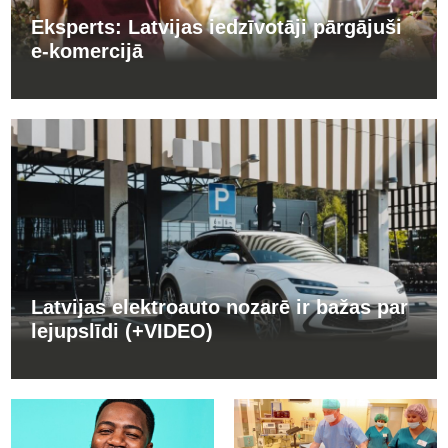
Eksperts: Latvijas iedzīvotāji pārgājuši
e-komercijā
Latvijas elektroauto nozarē ir bažas par
lejupslīdi (+VIDEO)