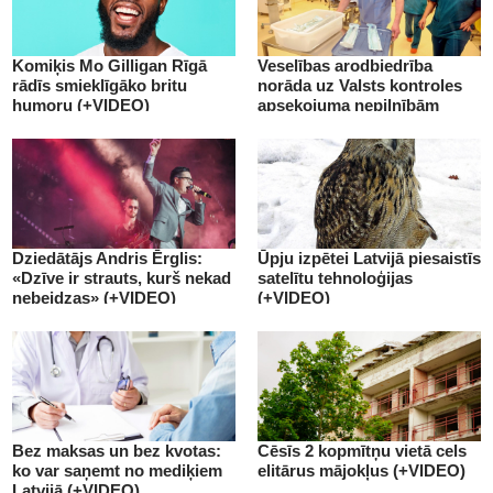
Komiķis Mo Gilligan Rīgā
Veselības arodbiedrība
rādīs smieklīgāko britu
norāda uz Valsts kontroles
humoru (+VIDEO)
apsekojuma nepilnībām
(+VIDEO)
Dziedātājs Andris Ērglis:
Ūpju izpētei Latvijā piesaistīs
«Dzīve ir strauts, kurš nekad
satelītu tehnoloģijas
nebeidzas» (+VIDEO)
(+VIDEO)
Bez maksas un bez kvotas:
Cēsīs 2 kopmītņu vietā cels
ko var saņemt no mediķiem
elitārus mājokļus (+VIDEO)
Latvijā (+VIDEO)