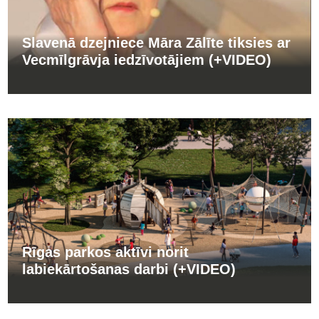
Slavenā dzejniece Māra Zālīte tiksies ar
Vecmīlgrāvja iedzīvotājiem (+VIDEO)
Rīgas parkos aktīvi norit
labiekārtošanas darbi (+VIDEO)