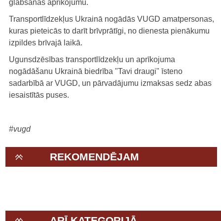
glābšanas aprīkojumu.
Transportlīdzekļus Ukrainā nogādās VUGD amatpersonas,
kuras pieteicās to darīt brīvprātīgi, no dienesta pienākumu
izpildes brīvajā laikā.
Ugunsdzēsības transportlīdzekļu un aprīkojuma
nogādāšanu Ukrainā biedrība "Tavi draugi" īsteno
sadarbībā ar VUGD, un pārvadājumu izmaksas sedz abas
iesaistītās puses.
#vugd
REKOMENDĒJAM
ARĪ KATEGORIJĀ