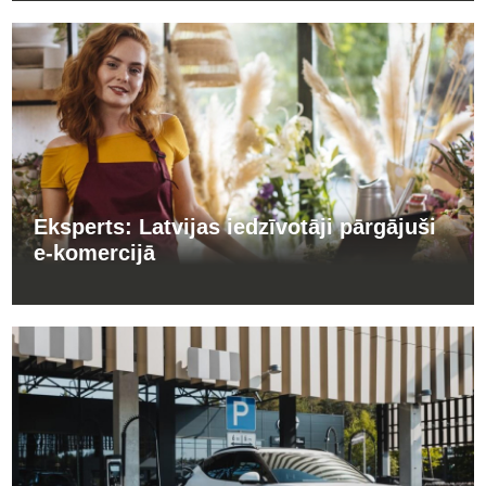
Eksperts: Latvijas iedzīvotāji pārgājuši
e-komercijā