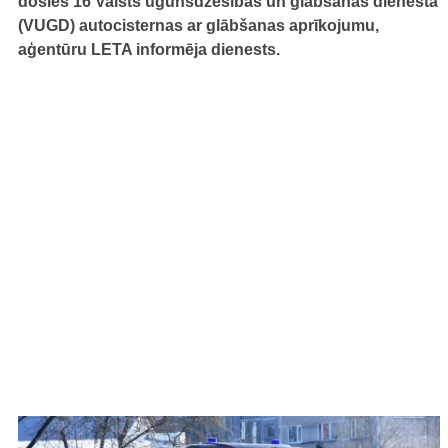
dosies 16 Valsts ugunsdzēsības un glābšanas dienesta
(VUGD) autocisternas ar glābšanas aprīkojumu,
aģentūru LETA informēja dienests.