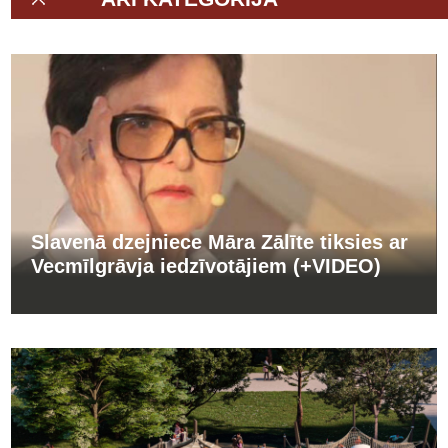
Slavenā dzejniece Māra Zālīte tiksies ar
Vecmīlgrāvja iedzīvotājiem (+VIDEO)