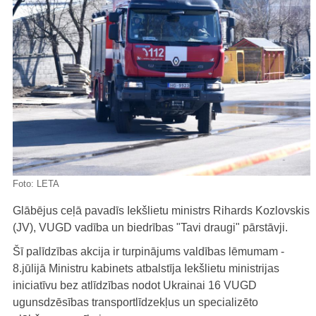
Foto:
LETA
Glābējus ceļā pavadīs Iekšlietu ministrs Rihards Kozlovskis
(JV), VUGD vadība un biedrības "Tavi draugi" pārstāvji.
Šī palīdzības akcija ir turpinājums valdības lēmumam -
8.jūlijā Ministru kabinets atbalstīja Iekšlietu ministrijas
iniciatīvu bez atlīdzības nodot Ukrainai 16 VUGD
ugunsdzēsības transportlīdzekļus un specializēto