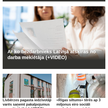
Ar ko bezdarbnieks Latvijā atšķiras no
darba meklētāja (+VIDEO)
Līvbērzes pagasta iedzīvotāji
«Rīgas siltums» tērēs ap 3
varēs saņemt pakalpojumus
miljonus eiro sociāli