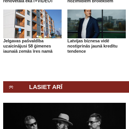
renovētajā ēkā (+VIDEO)
nozīmīgiem projektiem
(+VIDEO)
Jelgavas pašvaldība
Latvijas biznesa vidē
uzaicinājusi 58 ģimenes
nostiprinās jaunā kredītu
jaunajā zemās īres namā
tendence
(+VIDEO)
LASIET ARĪ