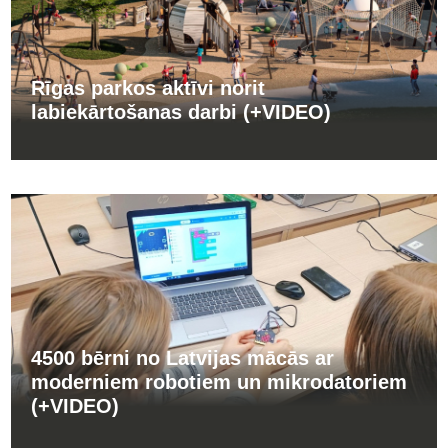
Rīgas parkos aktīvi norit
labiekārtošanas darbi (+VIDEO)
4500 bērni no Latvijas mācās ar
moderniem robotiem un mikrodatoriem
(+VIDEO)