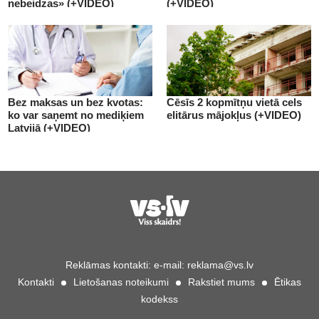
nebeidzas» (+VIDEO)
(+VIDEO)
Bez maksas un bez kvotas:
Cēsīs 2 kopmītņu vietā cels
ko var saņemt no mediķiem
elitārus mājokļus (+VIDEO)
Latvijā (+VIDEO)
Reklāmas kontakti:
e-mail:
reklama@vs.lv
Kontakti
Lietošanas noteikumi
Rakstiet mums
Ētikas
kodekss