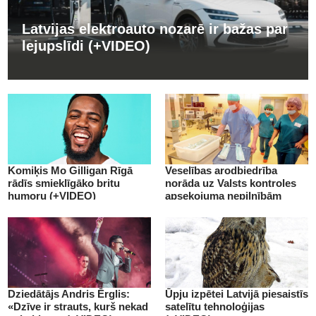
Latvijas elektroauto nozarē ir bažas par
lejupslīdi (+VIDEO)
Komiķis Mo Gilligan Rīgā
Veselības arodbiedrība
rādīs smieklīgāko britu
norāda uz Valsts kontroles
humoru (+VIDEO)
apsekojuma nepilnībām
(+VIDEO)
Dziedātājs Andris Ērglis:
Ūpju izpētei Latvijā piesaistīs
«Dzīve ir strauts, kurš nekad
satelītu tehnoloģijas