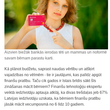
Aizvien biežāk bankās ierodas tēti un mammas un noformē
savam bērnam parastu karti.
Kā plānot budžetu, saprast naudas vērtību un atšķirt
vajadzības no vēlmēm - tie ir jautājumi, kas palīdz apgūt
finanšu pratību. Taču cik gados ir īstais brīdis sākt šīs
zināšanas mācīt bērniem? Finanšu tehnoloģiju ekspertu
veiktā iedzīvotāju aptauja atklāj, ka divas trešdaļas jeb 67%
Latvijas iedzīvotāju uzskata, ka bērniem finanšu pratību
jāsāk mācīt vecumposmā no 6 līdz 10 gadiem.