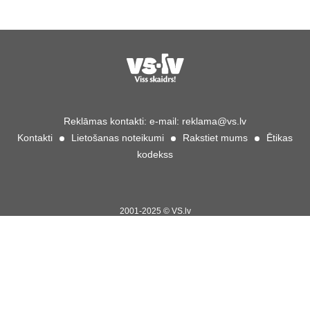
Reklāmas kontakti:
e-mail:
reklama@vs.lv
Kontakti
Lietošanas noteikumi
Rakstiet mums
Ētikas
kodekss
2001-2025 © VS.lv