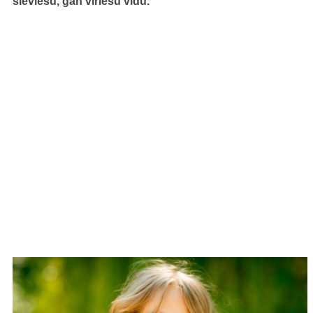
sieviešu, gan vīriešu vidū.