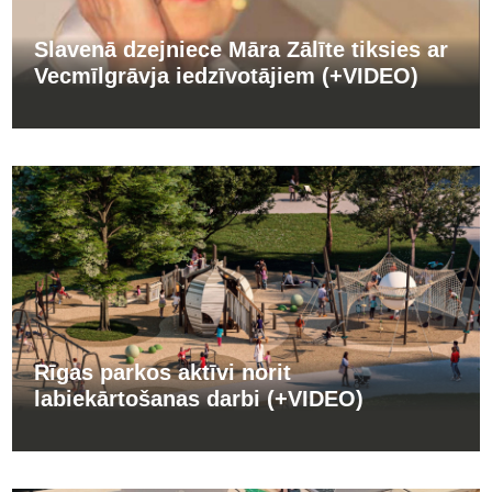
Slavenā dzejniece Māra Zālīte tiksies ar
Vecmīlgrāvja iedzīvotājiem (+VIDEO)
Rīgas parkos aktīvi norit
labiekārtošanas darbi (+VIDEO)