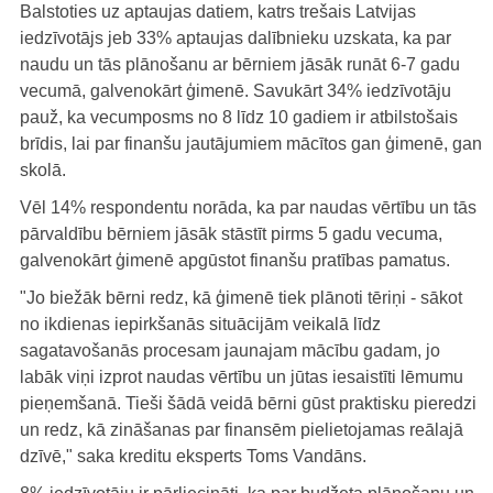
Balstoties uz aptaujas datiem, katrs trešais Latvijas
iedzīvotājs jeb 33% aptaujas dalībnieku uzskata, ka par
naudu un tās plānošanu ar bērniem jāsāk runāt 6-7 gadu
vecumā, galvenokārt ģimenē. Savukārt 34% iedzīvotāju
pauž, ka vecumposms no 8 līdz 10 gadiem ir atbilstošais
brīdis, lai par finanšu jautājumiem mācītos gan ģimenē, gan
skolā.
Vēl 14% respondentu norāda, ka par naudas vērtību un tās
pārvaldību bērniem jāsāk stāstīt pirms 5 gadu vecuma,
galvenokārt ģimenē apgūstot finanšu pratības pamatus.
"Jo biežāk bērni redz, kā ģimenē tiek plānoti tēriņi - sākot
no ikdienas iepirkšanās situācijām veikalā līdz
sagatavošanās procesam jaunajam mācību gadam, jo
labāk viņi izprot naudas vērtību un jūtas iesaistīti lēmumu
pieņemšanā. Tieši šādā veidā bērni gūst praktisku pieredzi
un redz, kā zināšanas par finansēm pielietojamas reālajā
dzīvē," saka kreditu eksperts Toms Vandāns.