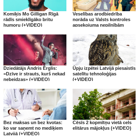
Komiķis Mo Gilligan Rīgā
Veselības arodbiedrība
rādīs smieklīgāko britu
norāda uz Valsts kontroles
humoru (+VIDEO)
apsekojuma nepilnībām
(+VIDEO)
Dziedātājs Andris Ērglis:
Ūpju izpētei Latvijā piesaistīs
«Dzīve ir strauts, kurš nekad
satelītu tehnoloģijas
nebeidzas» (+VIDEO)
(+VIDEO)
Bez maksas un bez kvotas:
Cēsīs 2 kopmītņu vietā cels
ko var saņemt no mediķiem
elitārus mājokļus (+VIDEO)
Latvijā (+VIDEO)