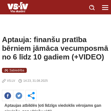
Aptauja: finanšu pratība
bērniem jāmāca vecumposmā
no 6 līdz 10 gadiem (+VIDEO)
Sabiedrība
VS.LV
14:23, 31.08.2025
Aptaujas atbildēs ļoti līdzīgs viedoklis vērojams gan