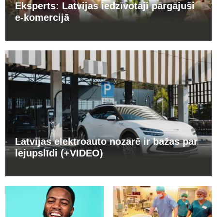
Eksperts: Latvijas iedzīvotāji pārgājuši
e-komercijā
Latvijas elektroauto nozarē ir bažas par
lejupslīdi (+VIDEO)