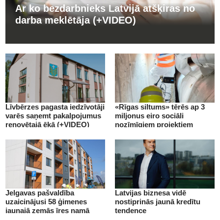
Ar ko bezdarbnieks Latvijā atšķiras no
darba meklētāja (+VIDEO)
Līvbērzes pagasta iedzīvotāji
«Rīgas siltums» tērēs ap 3
varēs saņemt pakalpojumus
miljonus eiro sociāli
renovētajā ēkā (+VIDEO)
nozīmīgiem projektiem
(+VIDEO)
Jelgavas pašvaldība
Latvijas biznesa vidē
uzaicinājusi 58 ģimenes
nostiprinās jaunā kredītu
jaunajā zemās īres namā
tendence
(+VIDEO)