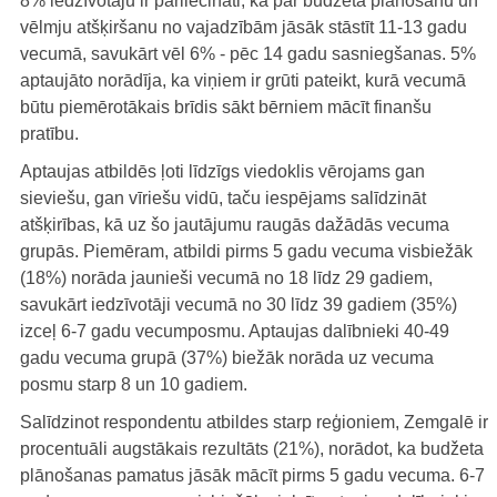
8% iedzīvotāju ir pārliecināti, ka par budžeta plānošanu un
vēlmju atšķiršanu no vajadzībām jāsāk stāstīt 11-13 gadu
vecumā, savukārt vēl 6% - pēc 14 gadu sasniegšanas. 5%
aptaujāto norādīja, ka viņiem ir grūti pateikt, kurā vecumā
būtu piemērotākais brīdis sākt bērniem mācīt finanšu
pratību.
Aptaujas atbildēs ļoti līdzīgs viedoklis vērojams gan
sieviešu, gan vīriešu vidū, taču iespējams salīdzināt
atšķirības, kā uz šo jautājumu raugās dažādās vecuma
grupās. Piemēram, atbildi pirms 5 gadu vecuma visbiežāk
(18%) norāda jaunieši vecumā no 18 līdz 29 gadiem,
savukārt iedzīvotāji vecumā no 30 līdz 39 gadiem (35%)
izceļ 6-7 gadu vecumposmu. Aptaujas dalībnieki 40-49
gadu vecuma grupā (37%) biežāk norāda uz vecuma
posmu starp 8 un 10 gadiem.
Salīdzinot respondentu atbildes starp reģioniem, Zemgalē ir
procentuāli augstākais rezultāts (21%), norādot, ka budžeta
plānošanas pamatus jāsāk mācīt pirms 5 gadu vecuma. 6-7