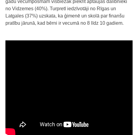
gadu vecumposmam visbiežāk piekrīt aptaujas dalībnieki
no Vidzemes (40%). Turpretī iedzīvotāji no Rīgas un
Latgales (37%) uzskata, ka ģimenē un skolā par finanšu
pratību jārunā, kad bērni ir vecumā no 8 līdz 10 gadiem.