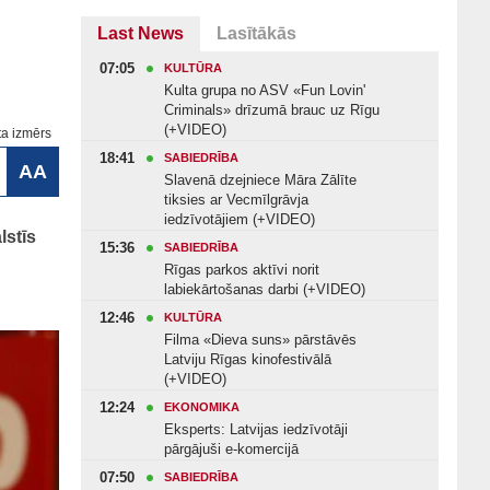
Last News
Lasītākās
07:05
KULTŪRA
Kulta grupa no ASV «Fun Lovin'
Criminals» drīzumā brauc uz Rīgu
(+VIDEO)
ta izmērs
18:41
SABIEDRĪBA
AA
Slavenā dzejniece Māra Zālīte
tiksies ar Vecmīlgrāvja
iedzīvotājiem (+VIDEO)
lstīs
15:36
SABIEDRĪBA
Rīgas parkos aktīvi norit
labiekārtošanas darbi (+VIDEO)
12:46
KULTŪRA
Filma «Dieva suns» pārstāvēs
Latviju Rīgas kinofestivālā
(+VIDEO)
12:24
EKONOMIKA
Eksperts: Latvijas iedzīvotāji
pārgājuši e-komercijā
07:50
SABIEDRĪBA