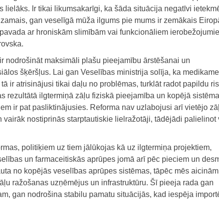
s lielāks. Ir tikai likumsakarīgi, ka šāda situācija negatīvi ietekm
edzamais, gan veselīgā mūža ilgums pie mums ir zemākais Eirop
āji pavada ar hroniskām slimībām vai funkcionāliem ierobežojumi
rovska.
 ir nodrošināt maksimāli plašu pieejamību ārstēšanai un
ālos šķēršļus. Lai gan Veselības ministrija solīja, ka medikam
ā ir atrisinājusi tikai daļu no problēmas, turklāt radot papildu ri
 rezultātā ilgtermiņā zāļu fiziskā pieejamība un kopējā sistēm
 ir pat pasliktinājusies. Reforma nav uzlabojusi arī vietējo zā
en vairāk nostiprinās starptautiskie lielražotāji, tādējādi palielinot
as, politiķiem uz tiem jālūkojas kā uz ilgtermiņa projektiem,
eselības un farmaceitiskās aprūpes jomā arī pēc pieciem un desm
auta no kopējās veselības aprūpes sistēmas, tāpēc mēs aicinām
s zāļu ražošanas uzņēmējus un infrastruktūru. Šī pieeja rada gan
m, gan nodrošina stabilu pamatu situācijās, kad iespēja import