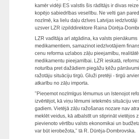
kamēr vidēji ES valstīs šis rādītājs ir divas reize
kopējo sabiedrības veselību. Ne velti gan par
nozīmē, ka lielu daļu dzīves Latvijas iedzīvot
uzsver LZR izpilddirektore Raina Dūrēja-Domb
LZR vadītāja arī atgādina, ka valsts pienākums
medikamentiem, samazinot iedzīvotājiem finansi
cenu reforma uzlabos zāļu pieejamību, realitātē t
medikamentu pieejamībai. LZR ieskatā, reformas
noturība pret dažādiem piegāžu ķēžu pārrāvumiem
ražotāju situāciju tirgū. Gluži pretēji - tirgū arvi
atkarību no zāļu importa.
"Pieņemot nozīmīgus lēmumus un īstenojot reform
izvērtējot, kā viņu lēmumi ietekmēs situāciju v
gadiem. Vietējā zāļu ražošanas nozare nav atr
meklēt veidus, kā atbalstīt un stiprināt vietējo
pievienoto vērtību valsts ekonomikai un budžeta
var būt ierobežota," tā R. Dūrēja-Dombrovska.