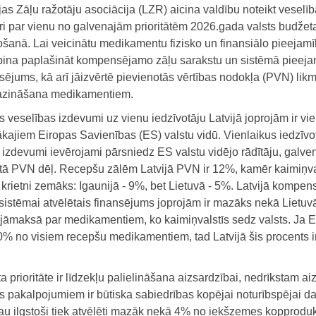
jas Zāļu ražotāju asociācija (LZR) aicina valdību noteikt veselī
ri par vienu no galvenajām prioritātēm 2026.gada valsts budžet
šanā. Lai veicinātu medikamentu fizisko un finansiālo pieejamī
rpina paplašināt kompensējamo zāļu sarakstu un sistēmā pieej
sējums, kā arī jāizvērtē pievienotās vērtības nodokļa (PVN) lik
zināšana medikamentiem.
s veselības izdevumi uz vienu iedzīvotāju Latvijā joprojām ir vie
kajiem Eiropas Savienības (ES) valstu vidū. Vienlaikus iedzīvo
izdevumi ievērojami pārsniedz ES valstu vidējo rādītāju, galve
tā PVN dēļ. Recepšu zālēm Latvijā PVN ir 12%, kamēr kaimiņva
r krietni zemāks: Igaunijā - 9%, bet Lietuvā - 5%. Latvijā kompe
sistēmai atvēlētais finansējums joprojām ir mazāks nekā Lietuv
 jāmaksā par medikamentiem, ko kaimiņvalstīs sedz valsts. Ja 
% no visiem recepšu medikamentiem, tad Latvijā šis procents i
 prioritāte ir līdzekļu palielināšana aizsardzībai, nedrīkstam aiz
s pakalpojumiem ir būtiska sabiedrības kopējai noturībspējai 
jau ilgstoši tiek atvēlēti mazāk nekā 4% no iekšzemes kopproduk