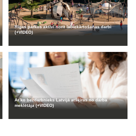
Rīgas parkos aktīvi norit labiekārtošanas darbi
(+VIDEO)
Ar ko bezdarbnieks Latvijā atšķiras no darba
meklētāja (+VIDEO)