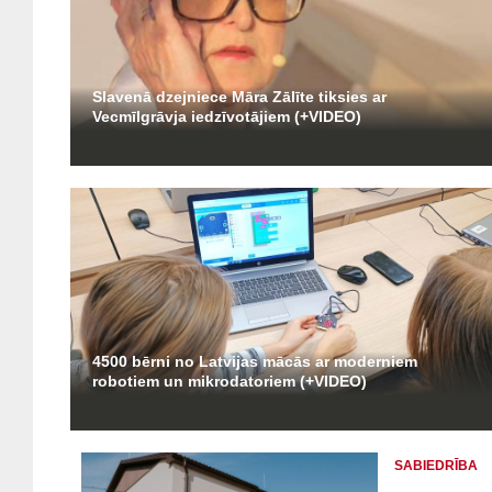
Slavenā dzejniece Māra Zālīte tiksies ar
Vecmīlgrāvja iedzīvotājiem (+VIDEO)
4500 bērni no Latvijas mācās ar moderniem
robotiem un mikrodatoriem (+VIDEO)
SABIEDRĪBA