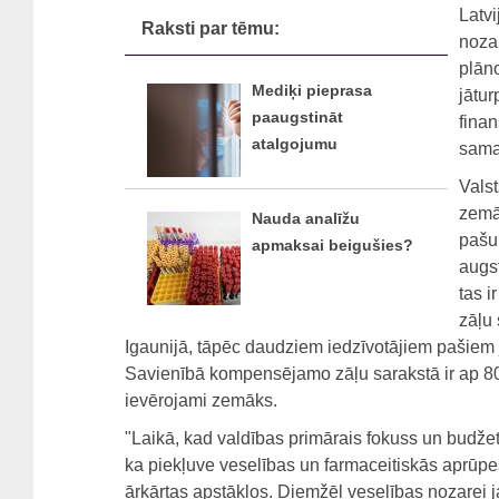
Latvi
Raksti par tēmu:
noza
plāno
Mediķi pieprasa
jātu
paaugstināt
finan
atalgojumu
sama
Valst
zemā
Nauda analīžu
pašu 
apmaksai beigušies?
augs
tas i
zāļu 
Igaunijā, tāpēc daudziem iedzīvotājiem pašiem
Savienībā kompensējamo zāļu sarakstā ir ap 80
ievērojami zemāks.
"Laikā, kad valdības primārais fokuss un budžeta
ka piekļuve veselības un farmaceitiskās aprūpe
ārkārtas apstākļos. Diemžēl veselības nozarei 