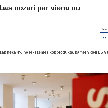
ības nozari par vienu no
Teks
aa
 mazāk nekā 4% no iekšzemes kopprodukta, kamēr vidēji ES va