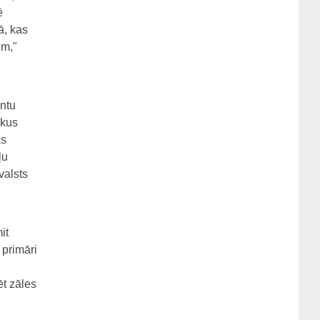
ē
ā, kas
em,"
entu
skus
as
ļu
 valsts
it
 primāri
ēt zāles