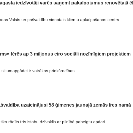
agasta iedzīvotāji varēs saņemt pakalpojumus renovētajā ē
odas Valsts un pašvaldību vienotais klientu apkalpošanas centrs.
ums» tērēs ap 3 miljonus eiro sociāli nozīmīgiem projektiem
i siltumapgādei ir vairākas priekšrocības.
švaldība uzaicinājusi 58 ģimenes jaunajā zemās īres namā
tika rādīts trīs istabu dzīvoklis ar pilnībā pabeigtu apdari.