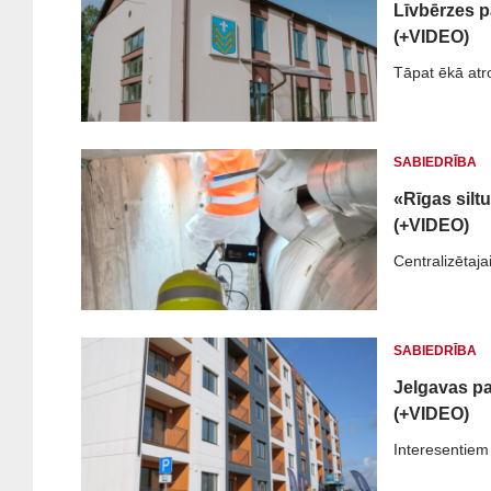
Līvbērzes p
(+VIDEO)
Tāpat ēkā atr
SABIEDRĪBA
«Rīgas silt
(+VIDEO)
Centralizētaja
SABIEDRĪBA
Jelgavas pa
(+VIDEO)
Interesentiem 