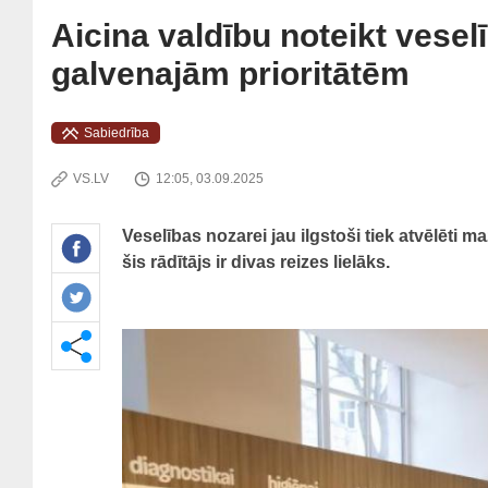
Aicina valdību noteikt vesel
galvenajām prioritātēm
Sabiedrība
VS.LV
12:05, 03.09.2025
Veselības nozarei jau ilgstoši tiek atvēlēti
šis rādītājs ir divas reizes lielāks.