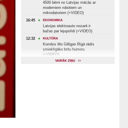
4500 bērni no Latvijas mācās ar
moderniem robotiem un
mikrodatoriem (+VIDEO)
16:45
EKONOMIKA
Latvijas elektroauto nozarē ir
bažas par lejupslīdi (+VIDEO)
12:32
KULTŪRA
Komiķis Mo Gilligan Rīgā rādīs
smieklīgāko britu humoru
(+VIDEO)
VAIRĀK ZIŅU
11:22
VESELĪBA
Veselības arodbiedrība norāda uz
Valsts kontroles apsekojuma
nepilnībām (+VIDEO)
11:10
KULTŪRA
Dziedātājs Andris Ērglis: «Dzīve ir
strauts, kurš nekad nebeidzas»
(+VIDEO)