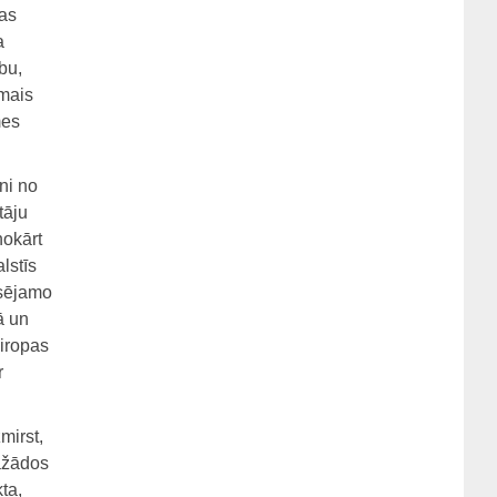
bas
a
bu,
amais
mes
ni no
tāju
nokārt
lstīs
nsējamo
ā un
Eiropas
r
mirst,
dažādos
ta,