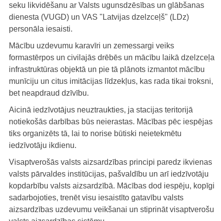
seku likvidēšanu ar Valsts ugunsdzēsības un glābšanas
dienesta (VUGD) un VAS "Latvijas dzelzceļš" (LDz)
personāla iesaisti.
Mācību uzdevumu karavīri un zemessargi veiks
formastērpos un civilajās drēbēs un mācību laikā dzelzceļa
infrastruktūras objektā un pie tā plānots izmantot mācību
munīciju un citus imitācijas līdzekļus, kas rada tikai troksni,
bet neapdraud dzīvību.
Aicinā iedzīvotājus neuztraukties, ja stacijas teritorijā
notiekošās darbības būs neierastas. Mācības pēc iespējas
tiks organizēts tā, lai to norise būtiski neietekmētu
iedzīvotāju ikdienu.
Visaptverošās valsts aizsardzības principi paredz ikvienas
valsts pārvaldes institūcijas, pašvaldību un arī iedzīvotāju
kopdarbību valsts aizsardzībā. Mācības dod iespēju, kopīgi
sadarbojoties, trenēt visu iesaistīto gatavību valsts
aizsardzības uzdevumu veikšanai un stiprināt visaptverošu