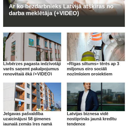
Ar ko bezdarbnieks Latvijā atšķiras no
darba meklētāja (+VIDEO)
Līvbērzes pagasta iedzīvotāji
«Rīgas siltums» tērēs ap 3
varēs saņemt pakalpojumus
miljonus eiro sociāli
renovētajā ēkā (+VIDEO)
nozīmīgiem projektiem
(+VIDEO)
Jelgavas pašvaldība
Latvijas biznesa vidē
uzaicinājusi 58 ģimenes
nostiprinās jaunā kredītu
jaunajā zemās īres namā
tendence