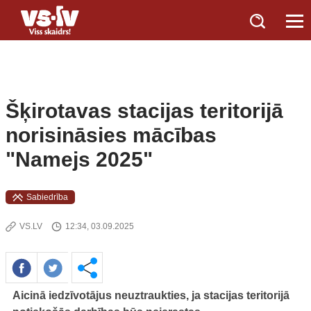
Šķirotavas stacijas teritorijā
norisināsies mācības
"Namejs 2025"
Sabiedrība
VS.LV
12:34, 03.09.2025
Aicinā iedzīvotājus neuztraukties, ja stacijas teritorijā