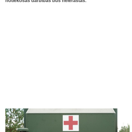
notiekošās darbības būs neierastas.