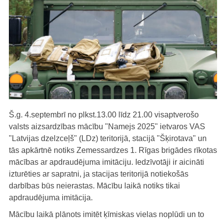
Š.g. 4.septembrī no plkst.13.00 līdz 21.00 visaptverošo
valsts aizsardzības mācību "Namejs 2025" ietvaros VAS
"Latvijas dzelzceļš" (LDz) teritorijā, stacijā "Šķirotava" un
tās apkārtnē notiks Zemessardzes 1. Rīgas brigādes rīkotas
mācības ar apdraudējuma imitāciju. Iedzīvotāji ir aicināti
izturēties ar sapratni, ja stacijas teritorijā notiekošās
darbības būs neierastas. Mācību laikā notiks tikai
apdraudējuma imitācija.
Mācību laikā plānots imitēt ķīmiskas vielas noplūdi un to