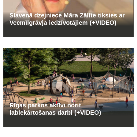
Slavenā dzejniece Māra Zālīte tiksies ar
Vecmīlgrāvja iedzīvotājiem (+VIDEO)
Rīgas parkos aktīvi norit
labiekārtošanas darbi (+VIDEO)