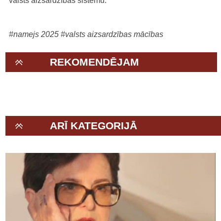
valsts aizsardzības sistēmu.
#namejs 2025
#valsts aizsardzības mācības
REKOMENDĒJAM
ARĪ KATEGORIJĀ