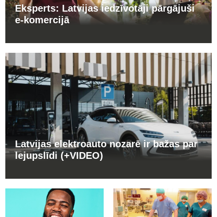
Eksperts: Latvijas iedzīvotāji pārgājuši
e-komercijā
Latvijas elektroauto nozarē ir bažas par
lejupslīdi (+VIDEO)