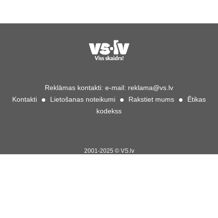
Reklāmas kontakti:
e-mail:
reklama@vs.lv
Kontakti
Lietošanas noteikumi
Rakstiet mums
Ētikas
kodekss
2001-2025 © VS.lv