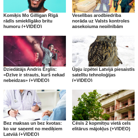
Komiķis Mo Gilligan Rīgā
Veselības arodbiedrība
rādīs smieklīgāko britu
norāda uz Valsts kontroles
humoru (+VIDEO)
apsekojuma nepilnībām
(+VIDEO)
Dziedātājs Andris Ērglis:
Ūpju izpētei Latvijā piesaistīs
«Dzīve ir strauts, kurš nekad
satelītu tehnoloģijas
nebeidzas» (+VIDEO)
(+VIDEO)
Bez maksas un bez kvotas:
Cēsīs 2 kopmītņu vietā cels
ko var saņemt no mediķiem
elitārus mājokļus (+VIDEO)
Latvijā (+VIDEO)