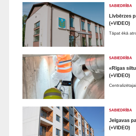
SABIEDRĪBA
Līvbērzes p
(+VIDEO)
Tāpat ēkā atr
SABIEDRĪBA
«Rīgas silt
(+VIDEO)
Centralizētaja
SABIEDRĪBA
Jelgavas pa
(+VIDEO)