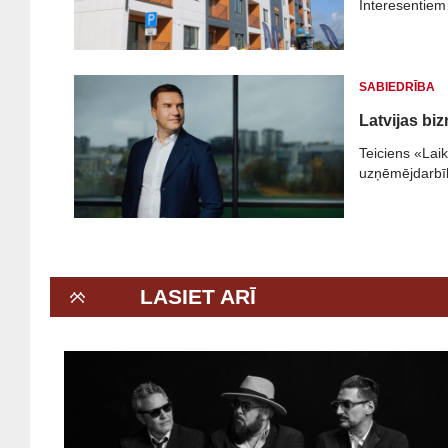
Interesentiem 
SABIEDRĪBA
Latvijas bi
Teiciens «Lai
uzņēmējdarbīb
LASIET ARĪ