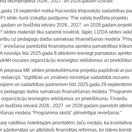
eta likumprojekta 2026., 2027. un 2028.gadam izstrādi.
.gada 19.septembrī notika Nacionālā trīspusējās sadarbības 
) sēde, kurā izskatīja jautājumu "Par valsts budžeta projektu
.gadam un budžeta ietvaru 2026., 2027. un 2028.gadam projekt
 sēdes materiāli tika saņemti novēloti, tāpēc LIZDA sēdes laik
nību uz pedagogu darba samaksas finansēšanas modeļa "Pr
ā" ieviešanai paredzētā finansējuma apmēra pamatotības trūku
A rosināja līdz 2025.gada 8.oktobrim iesniegt pamatotus aprēķi
zvērtēt nozares organizāciju iesniegtos iebildumus un priekšliku
A pieprasa MK sēdes protokollēmuma projektu papildināt ar pu
redakcijā: "Izglītības un zinātnes ministrijai sadarbībā nozares
ālajiem un sadarbības partneriem līdz 2025.gada 29.septembrim
inus pedagogu darba samaksas finansēšanas modeļa "Program
es organizāciju iesniegtos iebildumus un priekšlikumu. Finanšu
 un budžeta ietvarā 2026., 2027. un 2028.gadam paredzēt atbils
anas modeļa "Programma skolā" pilnvērtīgai ieviešanai."
starp valdības noteiktajām prioritātēm, taču norāda, ka kvalitatīva
 ir pārdomātas un atbilstoši finansētas reformas, ko īsteno konstr