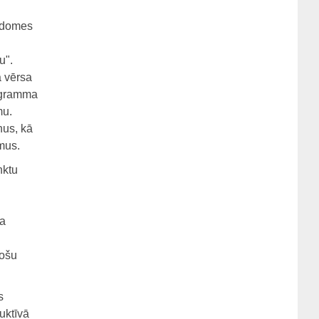
padomes
u".
ā vērsa
ogramma
mu.
nus, kā
mus.
nktu
ma
tošu
s
uktīvā