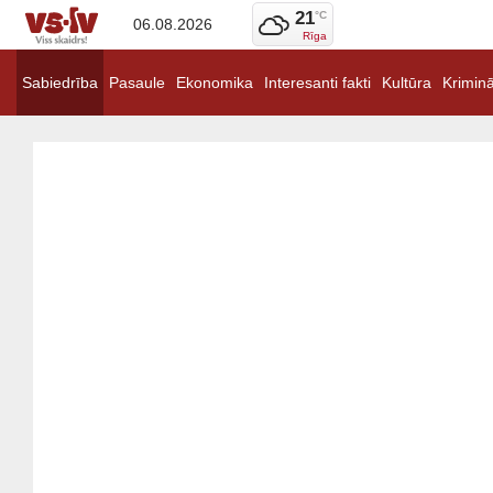
21
°C
06.08.2026
Rīga
Sabiedrība
Pasaule
Ekonomika
Interesanti fakti
Kultūra
Kriminā