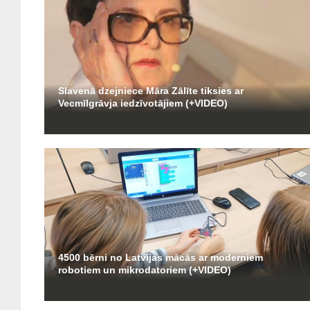
Slavenā dzejniece Māra Zālīte tiksies ar
Vecmīlgrāvja iedzīvotājiem (+VIDEO)
4500 bērni no Latvijas mācās ar moderniem
robotiem un mikrodatoriem (+VIDEO)