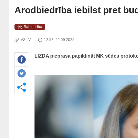
Arodbiedrība iebilst pret bu
Sabiedrība
VS.LV
12:53, 22.09.2025
LIZDA pieprasa papildināt MK sēdes protok