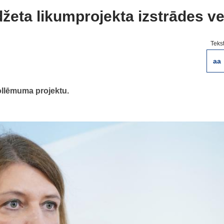
džeta likumprojekta izstrādes v
Teks
aa
ollēmuma projektu.