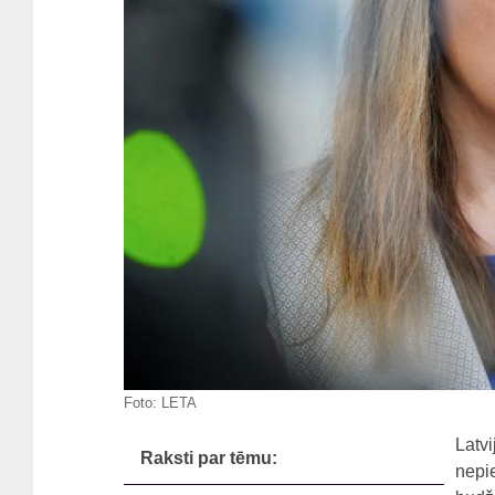
Foto:
LETA
Latvi
Raksti par tēmu:
nepie