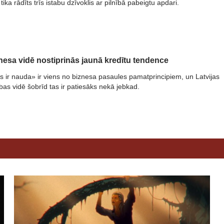
tika rādīts trīs istabu dzīvoklis ar pilnībā pabeigtu apdari.
znesa vidē nostiprinās jaunā kredītu tendence
ks ir nauda» ir viens no biznesa pasaules pamatprincipiem, un Latvijas
as vidē šobrīd tas ir patiesāks nekā jebkad.