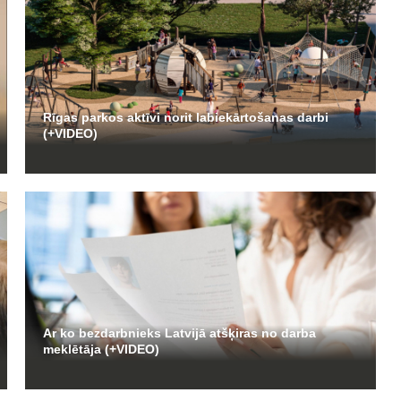
Rīgas parkos aktīvi norit labiekārtošanas darbi
(+VIDEO)
Ar ko bezdarbnieks Latvijā atšķiras no darba
meklētāja (+VIDEO)