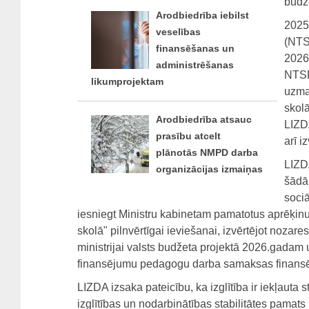
budž
Arodbiedrība iebilst
2025
veselības
(NTSP
finansēšanas un
2026
administrēšanas
NTSP
likumprojektam
uzma
skol
Arodbiedrība atsauc
LIZD
prasību atcelt
arī i
plānotās NMPD darba
LIZD
organizācijas izmaiņas
šādā 
soci
iesniegt Ministru kabinetam pamatotus aprēķ
skolā" pilnvērtīgai ieviešanai, izvērtējot nozar
ministrijai valsts budžeta projektā 2026.gadam
finansējumu pedagogu darba samaksas finansēš
LIZDA izsaka pateicību, ka izglītība ir iekļauta 
izglītības un nodarbinātības stabilitātes pamats