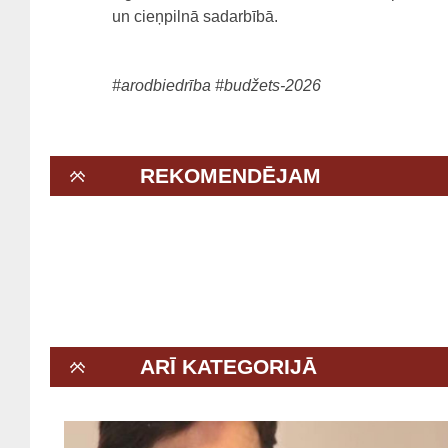
un cieņpilnā sadarbībā.
#arodbiedrība
#budžets-2026
REKOMENDĒJAM
ARĪ KATEGORIJĀ