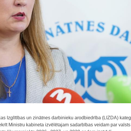
jas Izglītības un zinātnes darbinieku arodbiedrība (LIZDA) kateg
krīt Ministru kabineta izvēlētajam sadarbības veidam par valsts