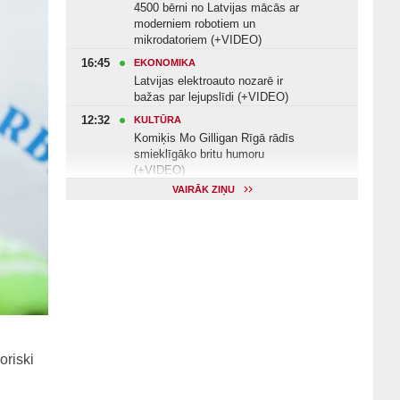
4500 bērni no Latvijas mācās ar
moderniem robotiem un
mikrodatoriem (+VIDEO)
16:45
EKONOMIKA
Latvijas elektroauto nozarē ir
bažas par lejupslīdi (+VIDEO)
12:32
KULTŪRA
Komiķis Mo Gilligan Rīgā rādīs
smieklīgāko britu humoru
(+VIDEO)
VAIRĀK ZIŅU
11:22
VESELĪBA
Veselības arodbiedrība norāda uz
Valsts kontroles apsekojuma
nepilnībām (+VIDEO)
11:10
KULTŪRA
Dziedātājs Andris Ērglis: «Dzīve ir
strauts, kurš nekad nebeidzas»
(+VIDEO)
oriski