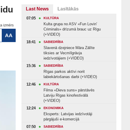
eidu
Last News
Lasītākās
07:05
KULTŪRA
Kulta grupa no ASV «Fun Lovin'
ta izmērs
Criminals» drīzumā brauc uz Rīgu
(+VIDEO)
AA
18:41
SABIEDRĪBA
Slavenā dzejniece Māra Zālīte
tiksies ar Vecmīlgrāvja
iedzīvotājiem (+VIDEO)
15:36
SABIEDRĪBA
Rīgas parkos aktīvi norit
labiekārtošanas darbi (+VIDEO)
12:46
KULTŪRA
Filma «Dieva suns» pārstāvēs
Latviju Rīgas kinofestivālā
(+VIDEO)
12:24
EKONOMIKA
Eksperts: Latvijas iedzīvotāji
pārgājuši e-komercijā
07:50
SABIEDRĪBA