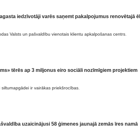
agasta iedzīvotāji varēs saņemt pakalpojumus renovētajā ē
odas Valsts un pašvaldību vienotais klientu apkalpošanas centrs.
ums» tērēs ap 3 miljonus eiro sociāli nozīmīgiem projektiem
i siltumapgādei ir vairākas priekšrocības.
švaldība uzaicinājusi 58 ģimenes jaunajā zemās īres namā