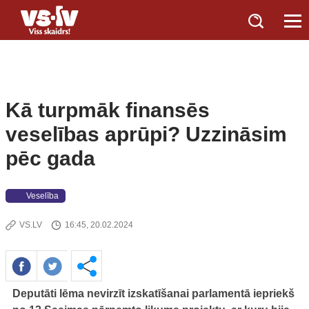
Kā turpmāk finansēs
veselības aprūpi? Uzzināsim
pēc gada
Veselība
VS.LV
16:45, 20.02.2024
Deputāti lēma nevirzīt izskatīšanai parlamentā iepriekš