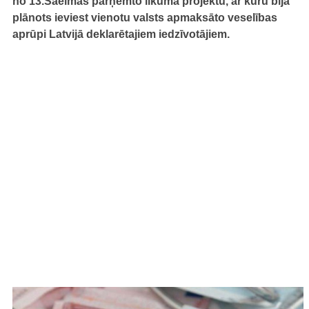
no 13.Saeimas pārņemto likuma projektu, ar kuru bija
plānots ieviest vienotu valsts apmaksāto veselības
aprūpi Latvijā deklarētajiem iedzīvotājiem.