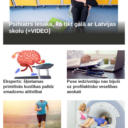
Psihiatrs iesaka, kā tikt galā ar Latvijas
skolu (+VIDEO)
Eksperts: šķietamas
Puse iedzīvotāju nav bijuši
primitīvās kustības palīdz
uz profilaktisko veselības
smadzeņu attīstībai
apskati
(+VIDEO)