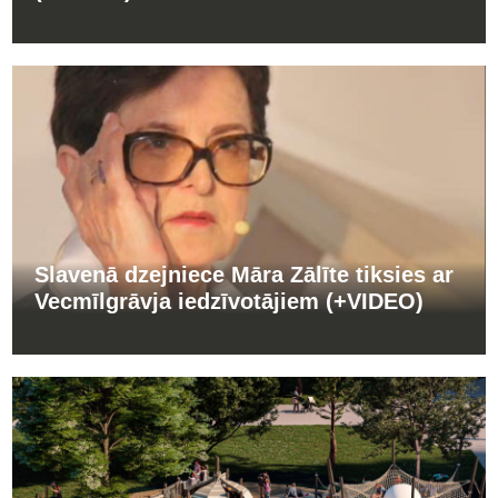
Slavenā dzejniece Māra Zālīte tiksies ar
Vecmīlgrāvja iedzīvotājiem (+VIDEO)