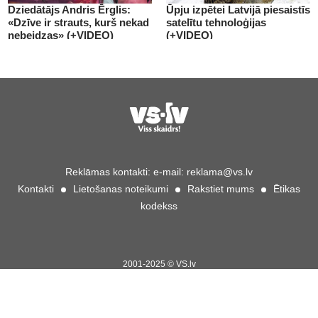
Dziedātājs Andris Ērglis:
Ūpju izpētei Latvijā piesaistīs
«Dzīve ir strauts, kurš nekad
satelītu tehnoloģijas
nebeidzas» (+VIDEO)
(+VIDEO)
Reklāmas kontakti:
e-mail:
reklama@vs.lv
Kontakti
Lietošanas noteikumi
Rakstiet mums
Ētikas
kodekss
2001-2025 © VS.lv