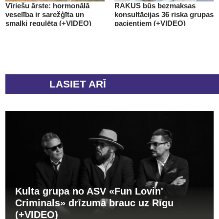
Vīriešu ārste: hormonālā
RAKUS būs bezmaksas
veselība ir sarežģīta un
konsultācijas 36 riska grupas
smalki regulēta (+VIDEO)
pacientiem (+VIDEO)
LASIET ARĪ
Kulta grupa no ASV «Fun Lovin'
Criminals» drīzumā brauc uz Rīgu
(+VIDEO)