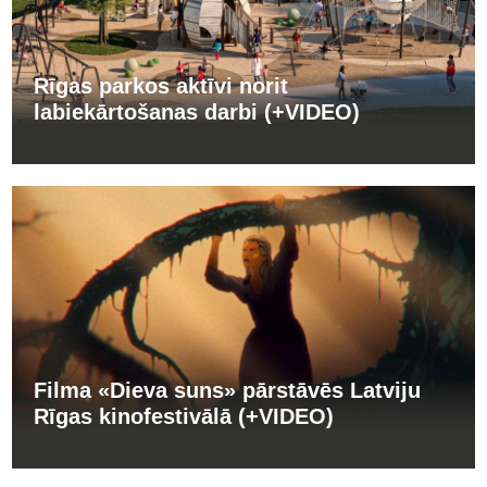
Rīgas parkos aktīvi norit
labiekārtošanas darbi (+VIDEO)
Filma «Dieva suns» pārstāvēs Latviju
Rīgas kinofestivālā (+VIDEO)