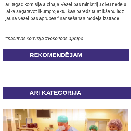
arī tagad komisija aicināja Veselības ministriju divu nedēļu
laikā sagatavot likumprojektu, kas paredz tā atlikšanu līdz
jauna veselības aprūpes finansēšanas modeļa izstrādei.
#saeimas komisija
#veselības aprūpe
REKOMENDĒJAM
ARĪ KATEGORIJĀ