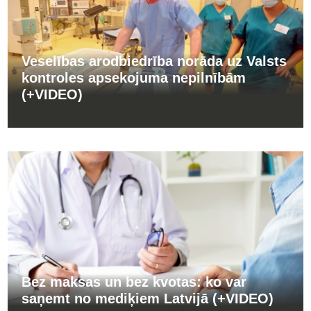
Veselības arodbiedrība norāda uz Valsts
kontroles apsekojuma nepilnībām
(+VIDEO)
Bez maksas un bez kvotas: ko var
saņemt no mediķiem Latvijā (+VIDEO)