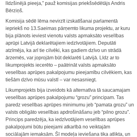
līdzšinējā pieeja,” pauž komisijas priekšsēdētājs Andris
Bērziņš.
Komisija sēdē lēma nevirzīt izskatīšanai parlamentā
iepriekš no 13.Saeimas pārņemto likuma projektu, ar kuru
bija plānots ieviest vienotu valsts apmaksāto veselības
aprūpi Latvijā deklarētajiem iedzīvotājiem. Deputāti
atzīmēja, ka arī tie cilvēki, kas gadiem dzīvo un strādā
ārzemēs, var joprojām būt deklarēti Latvijā. Līdz ar to
likumprojekts iecerēto – paātrināt valsts apmaksāto
veselības aprūpes pakalpojumu pieejamību cilvēkiem, kas
tiešām dzīvo mūsu valstī – var nesasniegt.
Likumprojekts bija izveidots kā alternatīva tā saucamajam
veselības aprūpes pakalpojumu “grozu” principam. Tas
paredz veselības aprūpes minimumu jeb “pamata grozu” un
valsts obligāto veselības apdrošināšanu jeb “pilno grozu”.
Princips paredzēja, ka iedzīvotājiem veselības aprūpes
pakalpojumi būtu pieejami atkarībā no veiktajām
sociālajām iemaksām. Šī modeļa ieviešana tika atlikta, un