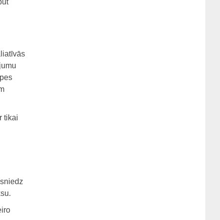
būt
liatīvās
ojumu
ūpes
am
 tikai
 sniedz
ksu.
eiro