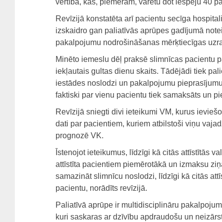
vērtībā, kas, piemēram, varētu dot iespēju 40 pa
Revīzijā konstatēta arī pacientu secīga hospita
izskaidro gan paliatīvās aprūpes gadījumā note
pakalpojumu nodrošināšanas mērķtiecīgas uzr
Minēto iemeslu dēļ praksē slimnīcas pacientu p
iekļautais gultas dienu skaits. Tādējādi tiek pali
iestādes noslodzi un pakalpojumu pieprasījumu
faktiski par vienu pacientu tiek samaksāts un p
Revīzijā sniegti divi ieteikumi VM, kurus ievieš
dati par pacientiem, kuriem atbilstoši viņu vaj
prognozē VK.
Īstenojot ieteikumus, līdzīgi kā citās attīstītās 
attīstīta pacientiem piemērotākā un izmaksu ziņ
samazināt slimnīcu noslodzi, līdzīgi kā citās att
pacientu, norādīts revīzijā.
Paliatīvā aprūpe ir multidisciplināru pakalpoju
kuri saskaras ar dzīvību apdraudošu un neizārst