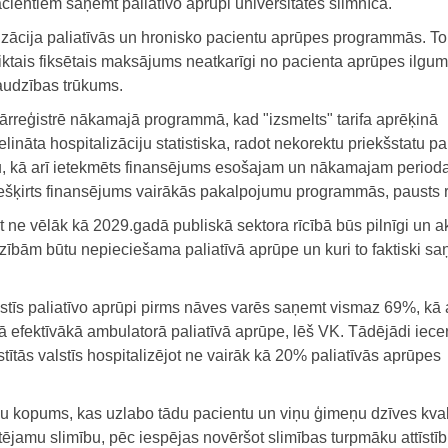
cientiem saņemt paliatīvo aprūpi universitātes slimnīcā.
lizācija paliatīvās un hronisko pacientu aprūpes programmās. To
iktais fiksētais maksājums neatkarīgi no pacienta aprūpes ilgu
audzības trūkums.
ārreģistrē nākamajā programmā, kad "izsmelts" tarifa aprēķinā
elināta hospitalizāciju statistiska, radot nekorektu priekšstatu pa
, kā arī ietekmēts finansējums esošajam un nākamajam perioda
iešķirts finansējums vairākās pakalpojumu programmās, pausts r
ot ne vēlāk kā 2029.gadā publiskā sektora rīcībā būs pilnīgi un ak
adzībām būtu nepieciešama paliatīvā aprūpe un kuri to faktiski s
valstīs paliatīvo aprūpi pirms nāves varēs saņemt vismaz 69%, kā a
ā efektīvākā ambulatorā paliatīvā aprūpe, lēš VK. Tādējādi iece
īstītās valstīs hospitalizējot ne vairāk kā 20% paliatīvās aprūpes
mu kopums, kas uzlabo tādu pacientu un viņu ģimeņu dzīves kvali
ējamu slimību, pēc iespējas novēršot slimības turpmāku attīstīb