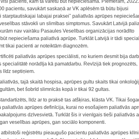
 visi pacienti, kam tā varētu būt nepieciešama. Piemēram, 2022
0 pacientu, savukārt saskaņā ar VK aplēsēm tā būtu bijusi
 starptautiskajai labajai praksei" paliatīvās aprūpes nepiecieš
selības stāvokli un slimības simptomus. Savukārt Latvijā palia
 kurām nav vairāku Pasaules Veselības organizācijas norādīto
būt nepieciešama paliatīvā aprūpe. Turklāt Latvijā ir tādi specia
t tikai pacienti ar noteiktām diagnozēm.
tificēti paliatīvās aprūpes speciālisti, no kuriem desmit bija dar
 specialitātē norādīja kā pamatdarbu. Revīzijā tiek prognozēts, 
 līdz septiņiem.
liatīvās, tajā skaitā hospisa, aprūpes gultu skaits tikai onkoloģi
ultām, bet šobrīd slimnīcās kopā ir tikai 92 gultas.
tandartizēts, līdz ar to praksē tas atšķiras, klāsta VK. Tikai šog
 paliatīvās aprūpes definīcija, kurai no esošajiem paliatīvās ap
alpojums dzīvesvietā. Turklāt šis ir vienīgais tieši paliatīvās 
 gan veselības aprūpes, gan sociālo komponenti.
atbilstoši reģistrētu pieaugušo pacientu paliatīvās aprūpes klīn