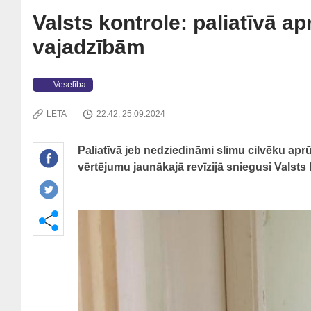
Valsts kontrole: paliatīvā a
vajadzībām
Veselība
LETA
22:42, 25.09.2024
Paliatīvā jeb nedziedināmi slimu cilvēku apr
vērtējumu jaunākajā revīzijā sniegusi Valsts 