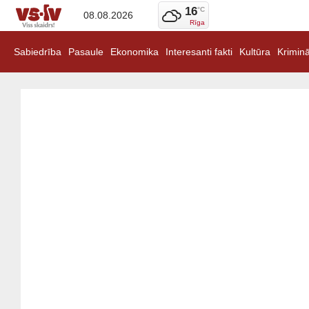
16
°C
08.08.2026
Rīga
Sabiedrība
Pasaule
Ekonomika
Interesanti fakti
Kultūra
Kriminā