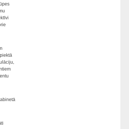
rūpes
ēmu
ktīvi
rie
em
piektā
lāciju,
ntiem
entu
kabinetā
ti