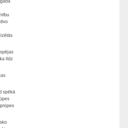
.gadā
amību
tīvo
lizētās
bspējas
ka līdz
jas
ad spēkā
rūpes
aprūpes
isko