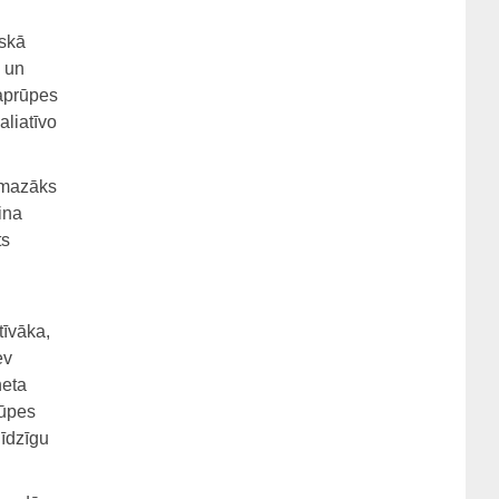
iskā
i un
 aprūpes
aliatīvo
r mazāks
ina
ts
tīvāka,
ev
neta
rūpes
līdzīgu