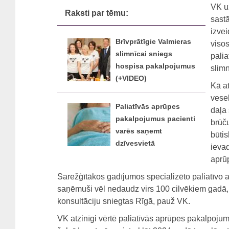
VK uz
Raksti par tēmu:
sastā
izvei
Brīvprātīgie Valmieras
visos
slimnīcai sniegs
pali
hospisa pakalpojumus
slimn
(+VIDEO)
Kā at
vese
Paliatīvās aprūpes
daļa
pakalpojumus pacienti
brūč
varēs saņemt
būti
dzīvesvietā
ievad
aprū
Sarežģītākos gadījumos specializēto paliatīvo a
saņēmuši vēl nedaudz virs 100 cilvēkiem gadā, tu
konsultāciju sniegtas Rīgā, pauž VK.
VK atzinīgi vērtē paliatīvās aprūpes pakalpojumu