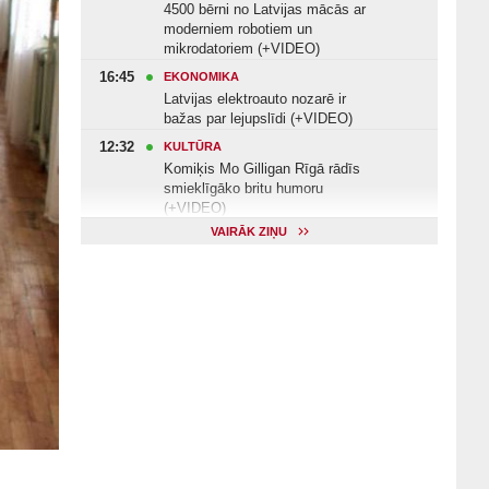
4500 bērni no Latvijas mācās ar
moderniem robotiem un
mikrodatoriem (+VIDEO)
16:45
EKONOMIKA
Latvijas elektroauto nozarē ir
bažas par lejupslīdi (+VIDEO)
12:32
KULTŪRA
Komiķis Mo Gilligan Rīgā rādīs
smieklīgāko britu humoru
(+VIDEO)
VAIRĀK ZIŅU
11:22
VESELĪBA
Veselības arodbiedrība norāda uz
Valsts kontroles apsekojuma
nepilnībām (+VIDEO)
11:10
KULTŪRA
Dziedātājs Andris Ērglis: «Dzīve ir
strauts, kurš nekad nebeidzas»
(+VIDEO)