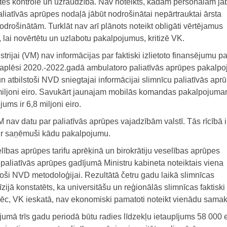
itātes kontrolē un uzraudzībā. Nav noteikts, kādam personālam jā
liatīvās aprūpes nodaļā jābūt nodrošinātai nepārtrauktai ārsta
rošinātām. Turklāt nav arī plānots noteikt obligāti vērtējamus
ā, lai novērtētu un uzlabotu pakalpojumus, kritizē VK.
rijai (VM) nav informācijas par faktiski izlietoto finansējumu pa
 aplēsi 2020.-2022.gadā ambulatoro paliatīvās aprūpes pakalp
un atbilstoši NVD sniegtajai informācijai slimnīcu paliatīvās apr
 miljoni eiro. Savukārt jaunajam mobilās komandas pakalpojum
ms ir 6,8 miljoni eiro.
VM nav datu par paliatīvās aprūpes vajadzībām valstī. Tās rīcībā ir
u ir saņēmuši kādu pakalpojumu.
bas aprūpes tarifu aprēķinā un birokrātiju veselības aprūpes
liatīvās aprūpes gadījumā Ministru kabineta noteiktais viena
stoši NVD metodoloģijai. Rezultātā četru gadu laikā slimnīcas
zijā konstatēts, ka universitāšu un reģionālās slimnīcas faktiski
pēc, VK ieskatā, nav ekonomiski pamatoti noteikt vienādu sama
ījumā trīs gadu periodā būtu radies līdzekļu ietaupījums 58 000 