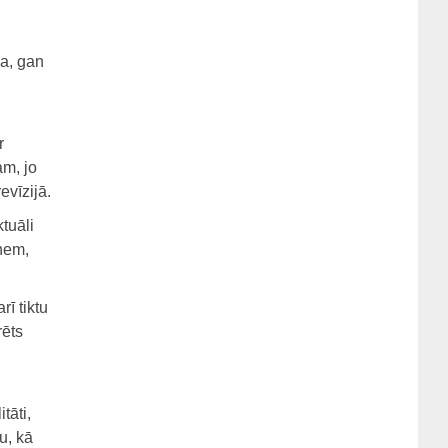
ma, gan
r
m, jo
evīzijā.
tuāli
aņem,
rī tiktu
rēts
tāti,
u, kā