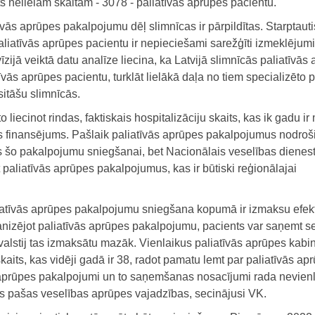
ts nelielam skaitam - 3078 - paliatīvās aprūpes pacientu.
ās aprūpes pakalpojumu dēļ slimnīcas ir pārpildītas. Starptaut
 paliatīvās aprūpes pacientu ir nepieciešami sarežģīti izmeklējum
īzijā veiktā datu analīze liecina, ka Latvijā slimnīcās paliatīvās
īvās aprūpes pacientu, turklāt lielākā daļa no tiem specializēto p
itāšu slimnīcās.
liecinot rindas, faktiskais hospitalizāciju skaits, kas ik gadu i
is finansējums. Pašlaik paliatīvās aprūpes pakalpojumus nodroš
s šo pakalpojumu sniegšanai, bet Nacionālais veselības dienes
 paliatīvās aprūpes pakalpojumus, kas ir būtiski reģionālajai
iatīvās aprūpes pakalpojumu sniegšana kopumā ir izmaksu efek
ganizējot paliatīvās aprūpes pakalpojumu, pacients var saņemt s
 valstij tas izmaksātu mazāk. Vienlaikus paliatīvās aprūpes kabi
its, kas vidēji gadā ir 38, radot pamatu lemt par paliatīvās ap
s aprūpes pakalpojumi un to saņemšanas nosacījumi rada nevien
tās pašas veselības aprūpes vajadzības, secinājusi VK.