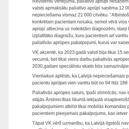
Revidentu vērtējumā, paliatīvo aprūpi nesaņem
valsts apmaksātu paliatīvo aprūpi saņēma 12 00
nepieciešama vismaz 21 000 cilvēku. "Atbilstoši
konkrētam pacientam nosaka, ņemot vērā viņa ve
aprūpi attiecina uz noteiktām diagnozēm, starp
izplatītāko diagnožu, kuru pacientiem arī varētu 
paliatīvās aprūpes pakalpojumi, kurus var saņem
VK akcentē, ka 2023.gadā valstī bija tikai 15 ser
vecumā, bet tikai viens darbu paliatīvās aprūpes
2030.gadam speciālistu skaits būs samazinājies
Vienlaikus aplēsts, ka Latvijā nepieciešamais pa
pacientu aprūpei vien varētu būt no 94 līdz 188 g
Paliatīvās aprūpes saturs, īpaši slimnīcās, nav s
stājās Ārstniecības likumā iekļautā visaptverošā
pakalpojumiem atbilst tikai mobilās komandas pak
pacientiem pieejamais pakalpojums, kas ietver
Tāpat VK vērš uzmanību, ka Latvijā ilgstoši nav 