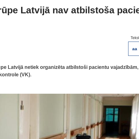
prūpe Latvijā nav atbilstoša paci
Teks
aa
ūpe Latvijā netiek organizēta atbilstoši pacientu vajadzībām
kontrole (VK).