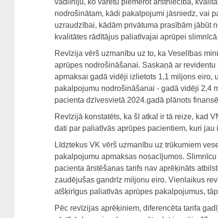
vadlīniju, ko varētu piemērot ārstniecībā, kval
nodrošinātam, kādi pakalpojumi jāsniedz, vai pa
uzraudzībai, kādām privātuma prasībām jābūt nod
kvalitātes rādītājus paliatīvajai aprūpei slimnīc
Revīzija vērš uzmanību uz to, ka Veselības minist
aprūpes nodrošināšanai. Saskaņā ar revidentu
apmaksai gadā vidēji izlietots 1,1 miljons eiro, 
pakalpojumu nodrošināšanai - gadā vidēji 2,4
pacienta dzīvesvietā 2024.gadā plānots finansēju
Revīzijā konstatēts, ka šī atkal ir tā reize, kad 
dati par paliatīvās aprūpes pacientiem, kuri ja
Līdztekus VK vērš uzmanību uz trūkumiem veselī
pakalpojumu apmaksas nosacījumos. Slimnīcu pa
pacienta ārstēšanas tarifs nav aprēķināts atbil
zaudējušas gandrīz miljonu eiro. Vienlaikus revī
atšķirīgus paliatīvās aprūpes pakalpojumus, tā
Pēc revīzijas aprēķiniem, diferencēta tarifa gad