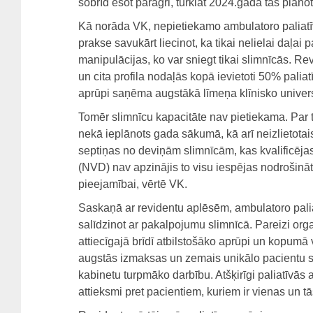
šobrīd esot pāragri, turklāt 2024.gadā tas plāno
Kā norāda VK, nepietiekamo ambulatoro paliatīv
prakse savukārt liecinot, ka tikai nelielai daļai
manipulācijas, ko var sniegt tikai slimnīcās. Rev
un cita profila nodaļās kopā ievietoti 50% paliat
aprūpi saņēma augstākā līmeņa klīnisko univers
Tomēr slimnīcu kapacitāte nav pietiekama. Par to 
nekā ieplānots gada sākumā, kā arī neizlietota
septiņas no deviņām slimnīcām, kas kvalificēja
(NVD) nav apzinājis to visu iespējas nodrošināt
pieejamībai, vērtē VK.
Saskaņā ar revidentu aplēsēm, ambulatoro pal
salīdzinot ar pakalpojumu slimnīcā. Pareizi or
attiecīgajā brīdī atbilstošāko aprūpi un kopumā
augstās izmaksas un zemais unikālo pacientu ska
kabinetu turpmāko darbību. Atšķirīgi paliatīvā
attieksmi pret pacientiem, kuriem ir vienas un 