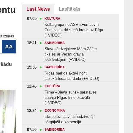
entu
Last News
Lasītākās
07:05
KULTŪRA
Kulta grupa no ASV «Fun Lovin'
Criminals» drīzumā brauc uz Rīgu
(+VIDEO)
ta izmērs
18:41
SABIEDRĪBA
AA
Slavenā dzejniece Māra Zālīte
tiksies ar Vecmīlgrāvja
iedzīvotājiem (+VIDEO)
, šādu
15:36
SABIEDRĪBA
Rīgas parkos aktīvi norit
labiekārtošanas darbi (+VIDEO)
12:46
KULTŪRA
Filma «Dieva suns» pārstāvēs
Latviju Rīgas kinofestivālā
(+VIDEO)
12:24
EKONOMIKA
Eksperts: Latvijas iedzīvotāji
pārgājuši e-komercijā
07:50
SABIEDRĪBA