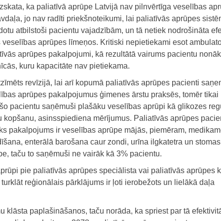
skata, ka paliatīvā aprūpe Latvijā nav pilnvērtīga veselības ap
vdaļa, jo nav radīti priekšnoteikumi, lai paliatīvās aprūpes sist
dotu atbilstoši pacientu vajadzībām, un tā netiek nodrošināta efe
 veselības aprūpes līmeņos. Kritiski nepietiekami esot ambulato
atīvās aprūpes pakalpojumi, kā rezultātā vairums pacientu nonāk
īcās, kuru kapacitāte nav pietiekama.
zīmēts revīzijā, lai arī kopumā paliatīvās aprūpes pacienti saņ
lības aprūpes pakalpojumus ģimenes ārstu praksēs, tomēr tikai 
 šo pacientu saņēmuši plašāku veselības aprūpi kā glikozes regu
u kopšanu, asinsspiediena mērījumus. Paliatīvās aprūpes pacie
sks pakalpojums ir veselības aprūpe mājās, piemēram, medikam
īšana, enterālā barošana caur zondi, urīna ilgkatetra un stomas
pe, taču to saņēmuši ne vairāk kā 3% pacientu.
prūpi pie paliatīvās aprūpes speciālista vai paliatīvās aprūpes 
rklāt reģionālais pārklājums ir ļoti ierobežots un lielākā daļa
 klāsta paplašināšanos, taču norāda, ka spriest par tā efektivitā