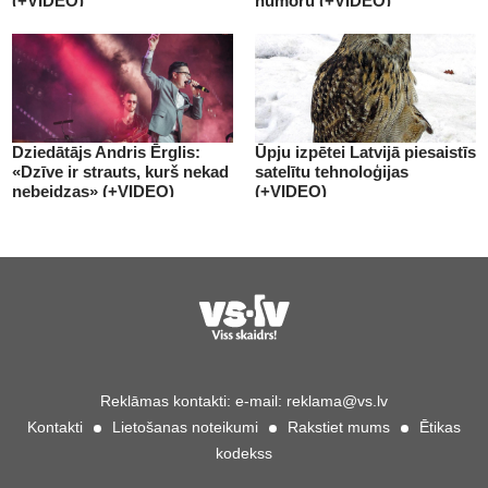
(+VIDEO)
humoru (+VIDEO)
Dziedātājs Andris Ērglis:
Ūpju izpētei Latvijā piesaistīs
«Dzīve ir strauts, kurš nekad
satelītu tehnoloģijas
nebeidzas» (+VIDEO)
(+VIDEO)
Reklāmas kontakti:
e-mail:
reklama@vs.lv
Kontakti
Lietošanas noteikumi
Rakstiet mums
Ētikas
kodekss