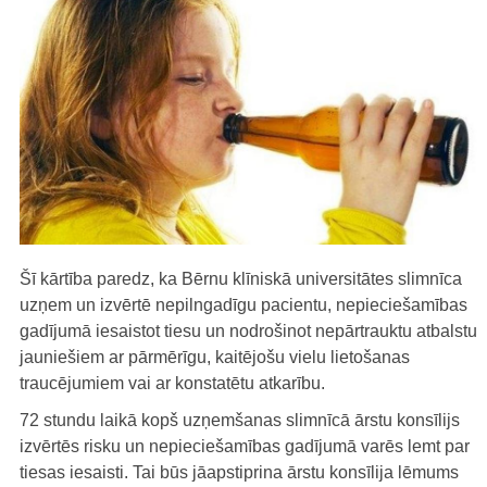
Šī kārtība paredz, ka Bērnu klīniskā universitātes slimnīca
uzņem un izvērtē nepilngadīgu pacientu, nepieciešamības
gadījumā iesaistot tiesu un nodrošinot nepārtrauktu atbalstu
jauniešiem ar pārmērīgu, kaitējošu vielu lietošanas
traucējumiem vai ar konstatētu atkarību.
72 stundu laikā kopš uzņemšanas slimnīcā ārstu konsīlijs
izvērtēs risku un nepieciešamības gadījumā varēs lemt par
tiesas iesaisti. Tai būs jāapstiprina ārstu konsīlija lēmums