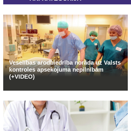
Veselības arodbiedrība norāda uz Valsts
kontroles apsekojuma nepilnībām
(+VIDEO)