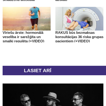
(+VIDEO)
Vīriešu ārste: hormonālā
RAKUS būs bezmaksas
veselība ir sarežģīta un
konsultācijas 36 riska grupas
smalki regulēta (+VIDEO)
pacientiem (+VIDEO)
LASIET ARĪ