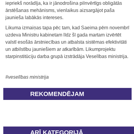
iepriekš norādīja, ka ir jānodrošina pilnvērtīgs obligātās
ārstēšanas mehānisms, vienlaikus aizsargājot paša
jaunieša labākās intereses.
Likuma izmaiņas tapa pēc tam, kad Saeima pērn novembrī
uzdeva Ministru kabinetam līdz šī gada martam izvērtēt
valstī esošās ārstniecības un atbalsta sistēmas efektivitāti
un atbilstību jauniešiem ar atkarībām. Likumprojektu
starpinstitūciju darba grupā izstrādāja Veselības ministrija.
#veselības ministrija
REKOMENDĒJAM
ARĪ KATEGORIJĀ