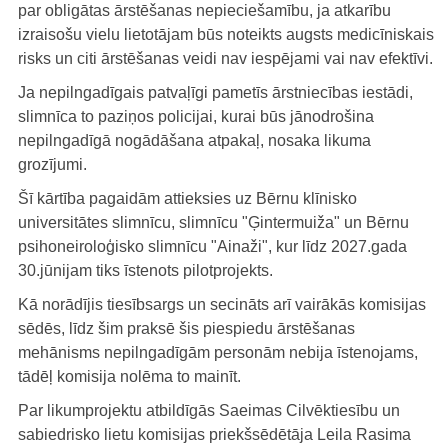
par obligātas ārstēšanas nepieciešamību, ja atkarību
izraisošu vielu lietotājam būs noteikts augsts medicīniskais
risks un citi ārstēšanas veidi nav iespējami vai nav efektīvi.
Ja nepilngadīgais patvaļīgi pametīs ārstniecības iestādi,
slimnīca to paziņos policijai, kurai būs jānodrošina
nepilngadīgā nogādāšana atpakaļ, nosaka likuma
grozījumi.
Šī kārtība pagaidām attieksies uz Bērnu klīnisko
universitātes slimnīcu, slimnīcu "Ģintermuiža" un Bērnu
psihoneiroloģisko slimnīcu "Ainaži", kur līdz 2027.gada
30.jūnijam tiks īstenots pilotprojekts.
Kā norādījis tiesībsargs un secināts arī vairākās komisijas
sēdēs, līdz šim praksē šis piespiedu ārstēšanas
mehānisms nepilngadīgām personām nebija īstenojams,
tādēļ komisija nolēma to mainīt.
Par likumprojektu atbildīgās Saeimas Cilvēktiesību un
sabiedrisko lietu komisijas priekšsēdētāja Leila Rasima