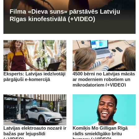
Filma «Dieva suns» pārstāvēs Latviju
Rīgas kinofestivālā (+VIDEO)
Eksperts: Latvijas iedzīvotāji
4500 bērni no Latvijas mācās
pārgājuši e-komercijā
ar moderniem robotiem un
mikrodatoriem (+VIDEO)
Latvijas elektroauto nozarē ir
Komiķis Mo Gilligan Rīgā
bažas par lejupslīdi
rādīs smieklīgāko britu