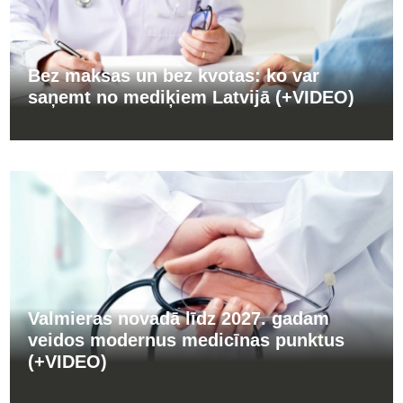
Bez maksas un bez kvotas: ko var
saņemt no mediķiem Latvijā (+VIDEO)
Valmieras novadā līdz 2027. gadam
veidos modernus medicīnas punktus
(+VIDEO)