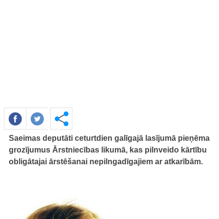
Saeimas deputāti ceturtdien galīgajā lasījumā pieņēma
grozījumus Ārstniecības likumā, kas pilnveido kārtību
obligātajai ārstēšanai nepilngadīgajiem ar atkarībām.