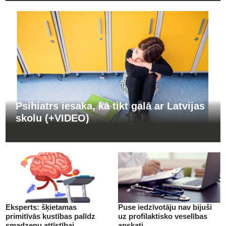
Psihiatrs iesaka, kā tikt galā ar Latvijas
skolu (+VIDEO)
Eksperts: šķietamas
Puse iedzīvotāju nav bijuši
primitīvās kustības palīdz
uz profilaktisko veselības
smadzeņu attīstībai
apskati