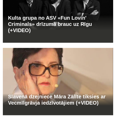
Kulta grupa no ASV «Fun Lovin'
Criminals» drīzumā brauc uz Rīgu
(+VIDEO)
Slavenā dzejniece Māra Zālīte tiksies ar
Vecmīlgrāvja iedzīvotājiem (+VIDEO)