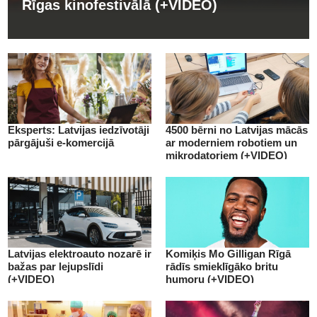
Rīgas kinofestivālā (+VIDEO)
Eksperts: Latvijas iedzīvotāji
4500 bērni no Latvijas mācās
pārgājuši e-komercijā
ar moderniem robotiem un
mikrodatoriem (+VIDEO)
Latvijas elektroauto nozarē ir
Komiķis Mo Gilligan Rīgā
bažas par lejupslīdi
rādīs smieklīgāko britu
(+VIDEO)
humoru (+VIDEO)