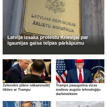
Latvija izsaka protestu Krievijai par
Igaunijas gaisa telpas pārkāpumu
Zelenskis plāno nākamnedēļ
Tramps paaugstina vīzas
tikties ar Trampu
nodevu augsto tehnoloģiju
darbiniekiem