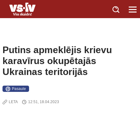
Putins apmeklējis krievu
karavīrus okupētajās
Ukrainas teritorijās
Pasaule
LETA
12:51, 18.04.2023