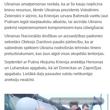
Ukrainas amatpersonas norāda, ka ar šo kauju noplicina
krievu resursus, tikmēr Ukrainas prezidents Volodimirs
Zelenskis ir atzinis, ka Krievijas uzvara Bahmutā varētu ļaut
Putinam iegūt starptautisku atbalstu, lai aicinātu Ukrainu
piekrist nepieņemamiem kompromisiem kara izbeigšanai.
Ukrainas Nacionālās drošības un aizsardzības padomes
sekretārs Oleksijs Danilovs paudis pārliecību, ka ar
sabiedroto spēkiem Ukraina nodrošinās tehnisko līmeni
pretuzbrukumam, kas ļaus atgūt visas okupētās teritorijas.
Septembrī ar Putina rīkojumu Krievija anektēja Hersonas
un Luhanskas apgabalu, kā arī Doneckas un Zaporižjas
apgabalu. Lielākā daļa pasaules valstu nelikumīgo
aneksiju neatzīst.