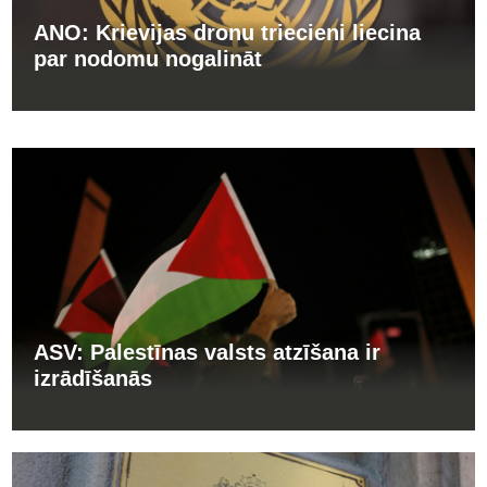
ANO: Krievijas dronu triecieni liecina
par nodomu nogalināt
ASV: Palestīnas valsts atzīšana ir
izrādīšanās