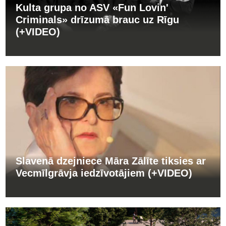
Kulta grupa no ASV «Fun Lovin'
Criminals» drīzumā brauc uz Rīgu
(+VIDEO)
Slavenā dzejniece Māra Zālīte tiksies ar
Vecmīlgrāvja iedzīvotājiem (+VIDEO)