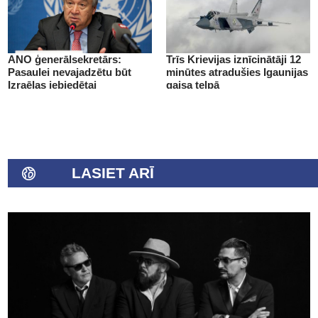
ANO ģenerālsekretārs:
Trīs Krievijas iznīcinātāji 12
Pasaulei nevajadzētu būt
minūtes atradušies Igaunijas
Izraēlas iebiedētai
gaisa telpā
LASIET ARĪ