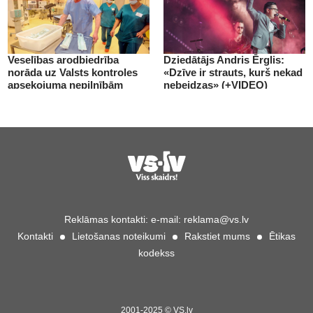
Veselības arodbiedrība
Dziedātājs Andris Ērglis:
norāda uz Valsts kontroles
«Dzīve ir strauts, kurš nekad
apsekojuma nepilnībām
nebeidzas» (+VIDEO)
(+VIDEO)
Reklāmas kontakti:
e-mail:
reklama@vs.lv
Kontakti
Lietošanas noteikumi
Rakstiet mums
Ētikas
kodekss
2001-2025 © VS.lv