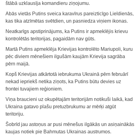
štābā uzklausīja komandieru ziņojumu.
Abās vietās Putins sveica karavīrus pareizticīgo Lieldienās,
kas tika atzīmētas svētdien, un pasniedza viņiem ikonas.
Neatkarīgs apstiprinājums, ka Putins ir apmeklējis krievu
kontrolētās teritorijas, pagaidām nav gūts.
Martā Putins apmeklēja Krievijas kontrolēto Mariupoli, kuru
pēc diviem mēnešiem ilgušām kaujām Krievija sagrāba
pērn maijā.
Kopš Krievijas atkārtotā iebrukuma Ukrainā pērn februārī
nekad iepriekš netika ziņots, ka Putins būtu devies uz
frontei tuvajiem reģioniem.
Viņa braucieni uz okupētajām teritorijām notikuši laikā, kad
Ukraina gatavo plašu pretuzbrukumu ar mērķi atgūt
teritoriju.
Šobrīd jau astoņus ar pusi mēnešus ilgākās un asiņainākās
kaujas notiek pie Bahmutas Ukrainas austrumos.