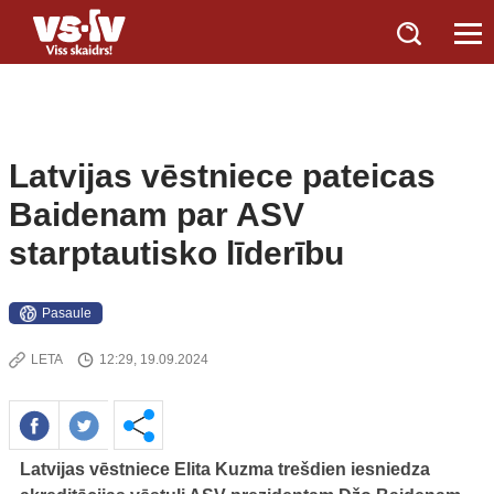
Latvijas vēstniece pateicas
Baidenam par ASV
starptautisko līderību
Pasaule
LETA
12:29, 19.09.2024
Latvijas vēstniece Elita Kuzma trešdien iesniedza