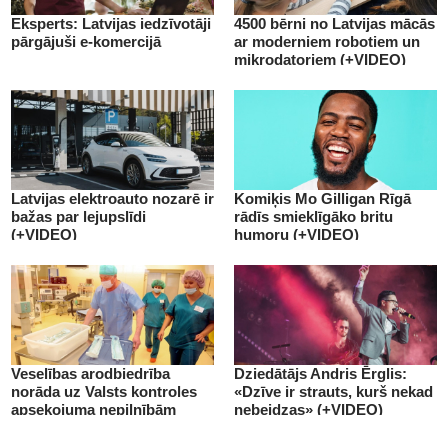
Eksperts: Latvijas iedzīvotāji
4500 bērni no Latvijas mācās
pārgājuši e-komercijā
ar moderniem robotiem un
mikrodatoriem (+VIDEO)
Latvijas elektroauto nozarē ir
Komiķis Mo Gilligan Rīgā
bažas par lejupslīdi
rādīs smieklīgāko britu
(+VIDEO)
humoru (+VIDEO)
Veselības arodbiedrība
Dziedātājs Andris Ērglis:
norāda uz Valsts kontroles
«Dzīve ir strauts, kurš nekad
apsekojuma nepilnībām
nebeidzas» (+VIDEO)
(+VIDEO)