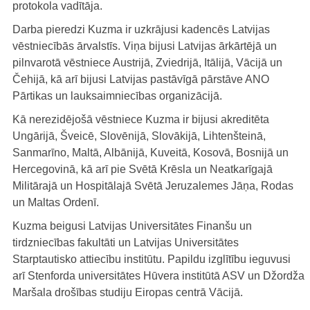
protokola vadītāja.
Darba pieredzi Kuzma ir uzkrājusi kadencēs Latvijas
vēstniecībās ārvalstīs. Viņa bijusi Latvijas ārkārtējā un
pilnvarotā vēstniece Austrijā, Zviedrijā, Itālijā, Vācijā un
Čehijā, kā arī bijusi Latvijas pastāvīgā pārstāve ANO
Pārtikas un lauksaimniecības organizācijā.
Kā nerezidējošā vēstniece Kuzma ir bijusi akreditēta
Ungārijā, Šveicē, Slovēnijā, Slovākijā, Lihtenšteinā,
Sanmarīno, Maltā, Albānijā, Kuveitā, Kosovā, Bosnijā un
Hercegovinā, kā arī pie Svētā Krēsla un Neatkarīgajā
Militārajā un Hospitālajā Svētā Jeruzalemes Jāņa, Rodas
un Maltas Ordenī.
Kuzma beigusi Latvijas Universitātes Finanšu un
tirdzniecības fakultāti un Latvijas Universitātes
Starptautisko attiecību institūtu. Papildu izglītību ieguvusi
arī Stenforda universitātes Hūvera institūtā ASV un Džordža
Maršala drošības studiju Eiropas centrā Vācijā.