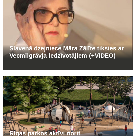
Slavenā dzejniece Māra Zālīte tiksies ar
Vecmīlgrāvja iedzīvotājiem (+VIDEO)
Rīgas parkos aktīvi norit