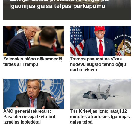
Igaunijas gaisa telpas pārkāpumu
Zelenskis plāno nākamnedēļ
Tramps paaugstina vīzas
tikties ar Trampu
nodevu augsto tehnoloģiju
darbiniekiem
ANO ģenerālsekretārs:
Trīs Krievijas iznīcinātāji 12
Pasaulei nevajadzētu būt
minūtes atradušies Igaunijas
Izraēlas iebiedētai
gaisa telpā