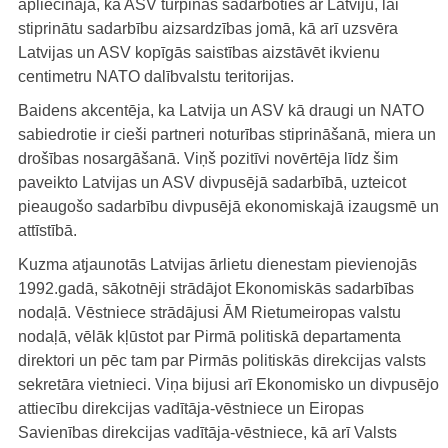
apliecināja, ka ASV turpinās sadarboties ar Latviju, lai
stiprinātu sadarbību aizsardzības jomā, kā arī uzsvēra
Latvijas un ASV kopīgās saistības aizstāvēt ikvienu
centimetru NATO dalībvalstu teritorijas.
Baidens akcentēja, ka Latvija un ASV kā draugi un NATO
sabiedrotie ir cieši partneri noturības stiprināšanā, miera un
drošības nosargāšanā. Viņš pozitīvi novērtēja līdz šim
paveikto Latvijas un ASV divpusējā sadarbībā, uzteicot
pieaugošo sadarbību divpusējā ekonomiskajā izaugsmē un
attīstībā.
Kuzma atjaunotās Latvijas ārlietu dienestam pievienojās
1992.gadā, sākotnēji strādājot Ekonomiskās sadarbības
nodaļā. Vēstniece strādājusi ĀM Rietumeiropas valstu
nodaļā, vēlāk kļūstot par Pirmā politiskā departamenta
direktori un pēc tam par Pirmās politiskās direkcijas valsts
sekretāra vietnieci. Viņa bijusi arī Ekonomisko un divpusējo
attiecību direkcijas vadītāja-vēstniece un Eiropas
Savienības direkcijas vadītāja-vēstniece, kā arī Valsts