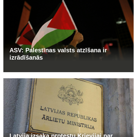
ASV: Palestīnas valsts atzīšana ir
izrādīšanās
Latvija izsaka protestu Krievijai par