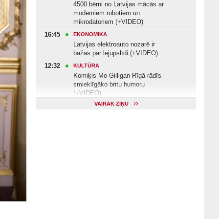
4500 bērni no Latvijas mācās ar
moderniem robotiem un
mikrodatoriem (+VIDEO)
16:45
EKONOMIKA
Latvijas elektroauto nozarē ir
bažas par lejupslīdi (+VIDEO)
12:32
KULTŪRA
Komiķis Mo Gilligan Rīgā rādīs
smieklīgāko britu humoru
(+VIDEO)
VAIRĀK ZIŅU
11:22
VESELĪBA
Veselības arodbiedrība norāda uz
Valsts kontroles apsekojuma
nepilnībām (+VIDEO)
11:10
KULTŪRA
Dziedātājs Andris Ērglis: «Dzīve ir
strauts, kurš nekad nebeidzas»
(+VIDEO)