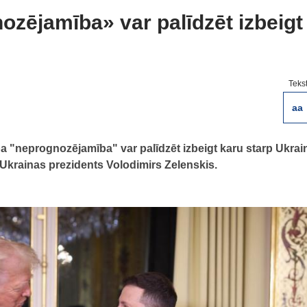
zējamība» var palīdzēt izbeigt
Teks
aa
 "neprognozējamība" var palīdzēt izbeigt karu starp Ukrai
ja Ukrainas prezidents Volodimirs Zelenskis.