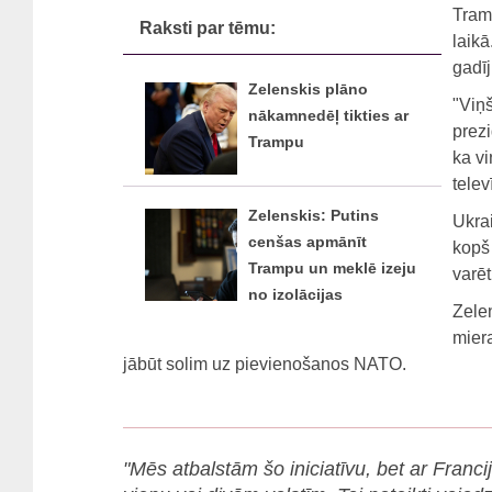
Tramp
Raksti par tēmu:
laikā
gadīj
Zelenskis plāno
"Viņš
nākamnedēļ tikties ar
prezi
Trampu
ka vi
televī
Zelenskis: Putins
Ukra
cenšas apmānīt
kopš
Trampu un meklē izeju
varēt
no izolācijas
Zelen
miera
jābūt solim uz pievienošanos NATO.
"Mēs atbalstām šo iniciatīvu, bet ar Francij