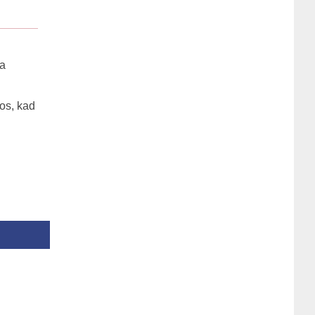
ra
ļos, kad