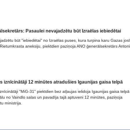
sekretārs: Pasaulei nevajadzētu būt Izraēlas iebiedētai
adzētu būt "iebiedētai" no Izraēlas puses, kura turpina karu Gazas jos
" Rietumkrasta aneksiju, piektdien paziņoja ANO ģenerālsekretārs Anton
as iznīcinātāji 12 minūtes atradušies Igaunijas gaisa telpā
iznīcinātāji "MiG-31" piektdien bez atļaujas ielidoja Igaunijas gaisa telpā
ālu no Vaindlo salas un pavadīja tajā aptuveni 12 minūtes, paziņoja
tu ministrija.