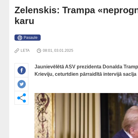
Zelenskis: Trampa «neprogno
karu
Pasaule
LETA
08:01, 03.01.2025
Jaunievēlētā ASV prezidenta Donalda Trampa
Krieviju, ceturtdien pārraidītā intervijā sacī