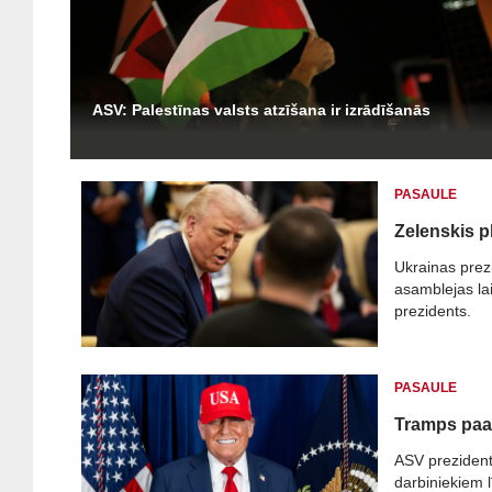
ASV: Palestīnas valsts atzīšana ir izrādīšanās
PASAULE
Zelenskis p
Ukrainas prez
asamblejas la
prezidents.
PASAULE
Tramps paau
ASV prezident
darbiniekiem 