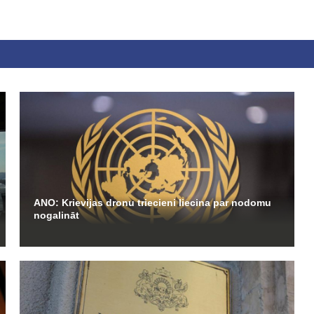
ANO: Krievijas dronu triecieni liecina par nodomu
nogalināt