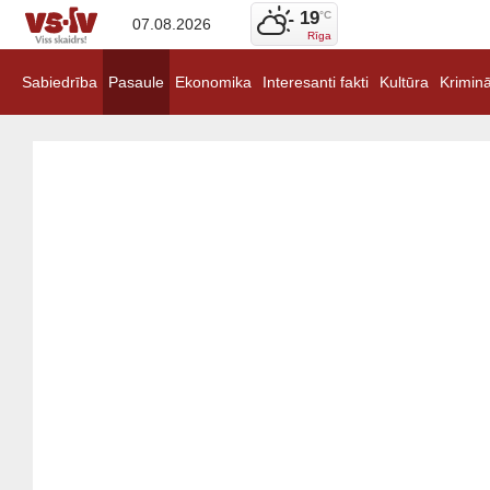
19
°C
07.08.2026
Rīga
Sabiedrība
Pasaule
Ekonomika
Interesanti fakti
Kultūra
Kriminā