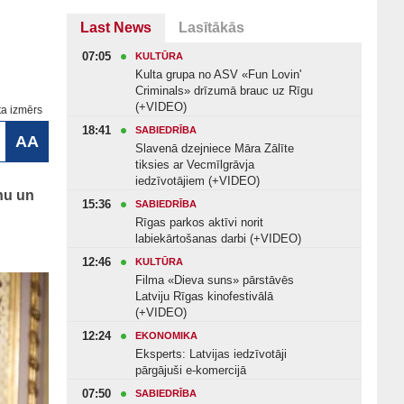
Last News
Lasītākās
07:05
KULTŪRA
Kulta grupa no ASV «Fun Lovin'
Criminals» drīzumā brauc uz Rīgu
(+VIDEO)
ta izmērs
18:41
SABIEDRĪBA
AA
Slavenā dzejniece Māra Zālīte
tiksies ar Vecmīlgrāvja
iedzīvotājiem (+VIDEO)
nu un
15:36
SABIEDRĪBA
Rīgas parkos aktīvi norit
labiekārtošanas darbi (+VIDEO)
12:46
KULTŪRA
Filma «Dieva suns» pārstāvēs
Latviju Rīgas kinofestivālā
(+VIDEO)
12:24
EKONOMIKA
Eksperts: Latvijas iedzīvotāji
pārgājuši e-komercijā
07:50
SABIEDRĪBA