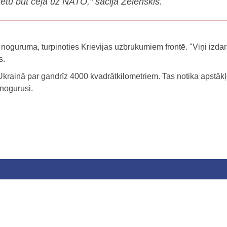
zētu būt ceļā uz NATO," sacīja Zelenskis.
o noguruma, turpinoties Krievijas uzbrukumiem frontē. "Viņi izda
s.
Ukrainā par gandrīz 4000 kvadrātkilometriem. Tas notika apstāk
 nogurusi.