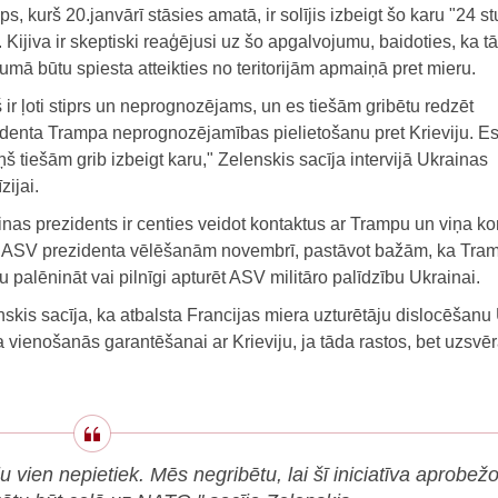
s, kurš 20.janvārī stāsies amatā, ir solījis izbeigt šo karu "24 s
. Kijiva ir skeptiski reaģējusi uz šo apgalvojumu, baidoties, ka t
umā būtu spiesta atteikties no teritorijām apmaiņā pret mieru.
 ir ļoti stiprs un neprognozējams, un es tiešām gribētu redzēt
denta Trampa neprognozējamības pielietošanu pret Krieviju. Es 
ņš tiešām grib izbeigt karu," Zelenskis sacīja intervijā Ukrainas
zijai.
inas prezidents ir centies veidot kontaktus ar Trampu un viņa 
 ASV prezidenta vēlēšanām novembrī, pastāvot bažām, ka Tra
u palēnināt vai pilnīgi apturēt ASV militāro palīdzību Ukrainai.
skis sacīja, ka atbalsta Francijas miera uzturētāju dislocēšanu
 vienošanās garantēšanai ar Krieviju, ja tāda rastos, bet uzsvēra
u vien nepietiek. Mēs negribētu, lai šī iniciatīva aprobež