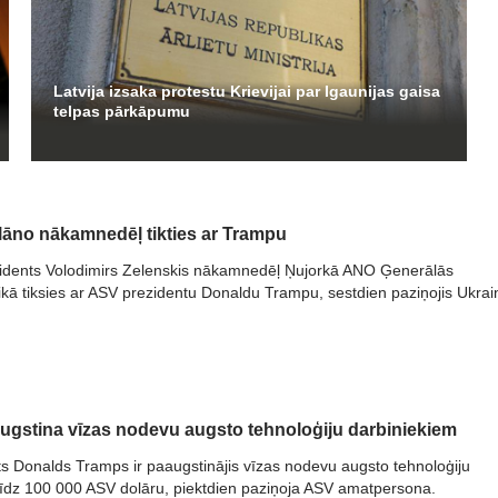
Latvija izsaka protestu Krievijai par Igaunijas gaisa
telpas pārkāpumu
lāno nākamnedēļ tikties ar Trampu
idents Volodimirs Zelenskis nākamnedēļ Ņujorkā ANO Ģenerālās
ikā tiksies ar ASV prezidentu Donaldu Trampu, sestdien paziņojis Ukrai
gstina vīzas nodevu augsto tehnoloģiju darbiniekiem
s Donalds Tramps ir paaugstinājis vīzas nodevu augsto tehnoloģiju
līdz 100 000 ASV dolāru, piektdien paziņoja ASV amatpersona.