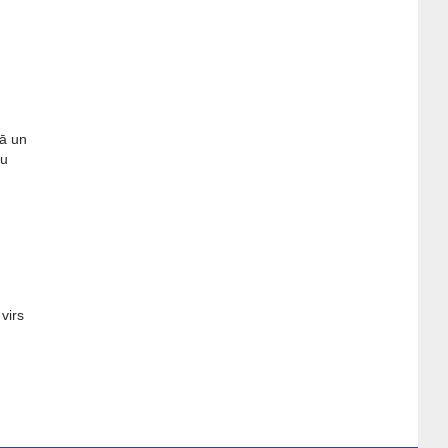
lā un
iu
 virs