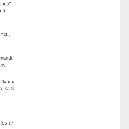
tundu"
ādā
ticu,
komandu
mps
 Ukrainā
, ka tai
otos ar