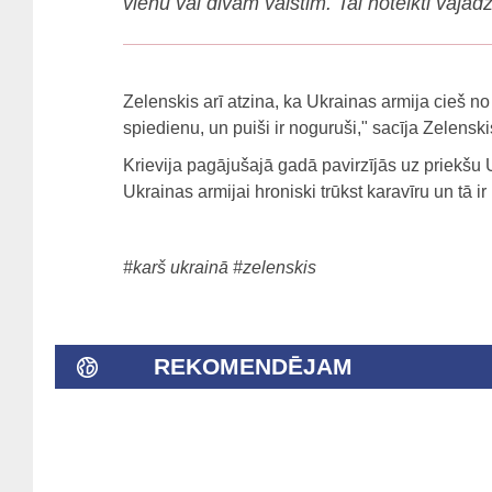
vienu vai divām valstīm. Tai noteikti vajad
Zelenskis arī atzina, ka Ukrainas armija cieš n
spiedienu, un puiši ir noguruši," sacīja Zelenski
Krievija pagājušajā gadā pavirzījās uz priekšu 
Ukrainas armijai hroniski trūkst karavīru un tā ir
#karš ukrainā
#zelenskis
REKOMENDĒJAM