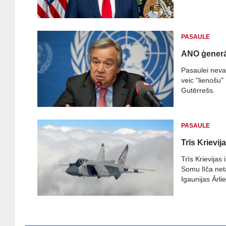
PASAULE
ANO ģenerāl
Pasaulei nevaj
veic "lienošu
Gutērrešs.
PASAULE
Trīs Krievij
Trīs Krievijas 
Somu līča net
Igaunijas Ārlie