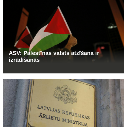
ASV: Palestīnas valsts atzīšana ir
izrādīšanās