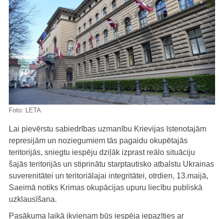
Foto:
LETA
Lai pievērstu sabiedrības uzmanību Krievijas īstenotajām
represijām un noziegumiem tās pagaidu okupētajās
teritorijās, sniegtu iespēju dziļāk izprast reālo situāciju
šajās teritorijās un stiprinātu starptautisko atbalstu Ukrainas
suverenitātei un teritoriālajai integritātei, otrdien, 13.maijā,
Saeimā notiks Krimas okupācijas upuru liecību publiskā
uzklausīšana.
Pasākuma laikā ikvienam būs iespēja iepazīties ar