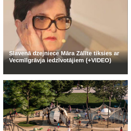
Slavenā dzejniece Māra Zālīte tiksies ar
Vecmīlgrāvja iedzīvotājiem (+VIDEO)