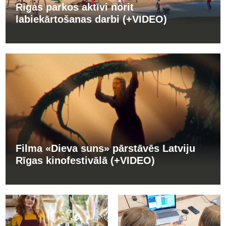
Rīgas parkos aktīvi norit
labiekārtošanas darbi (+VIDEO)
Filma «Dieva suns» pārstāvēs Latviju
Rīgas kinofestivālā (+VIDEO)