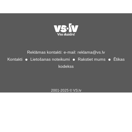
(+VIDEO)
Reklāmas kontakti:
e-mail:
reklama@vs.lv
Kontakti
Lietošanas noteikumi
Rakstiet mums
Ētikas
kodekss
2001-2025 © VS.lv