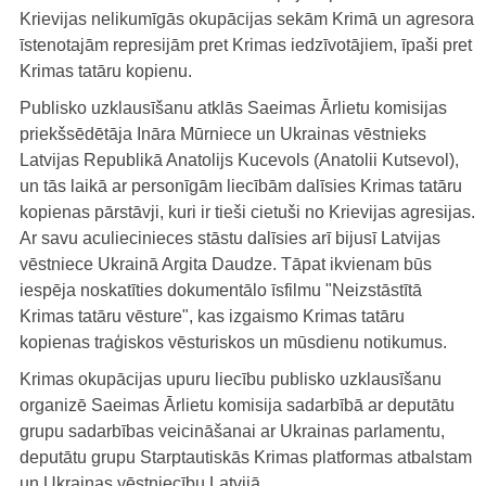
Krievijas nelikumīgās okupācijas sekām Krimā un agresora
īstenotajām represijām pret Krimas iedzīvotājiem, īpaši pret
Krimas tatāru kopienu.
Publisko uzklausīšanu atklās Saeimas Ārlietu komisijas
priekšsēdētāja Ināra Mūrniece un Ukrainas vēstnieks
Latvijas Republikā Anatolijs Kucevols (Anatolii Kutsevol),
un tās laikā ar personīgām liecībām dalīsies Krimas tatāru
kopienas pārstāvji, kuri ir tieši cietuši no Krievijas agresijas.
Ar savu aculiecinieces stāstu dalīsies arī bijusī Latvijas
vēstniece Ukrainā Argita Daudze. Tāpat ikvienam būs
iespēja noskatīties dokumentālo īsfilmu "Neizstāstītā
Krimas tatāru vēsture", kas izgaismo Krimas tatāru
kopienas traģiskos vēsturiskos un mūsdienu notikumus.
Krimas okupācijas upuru liecību publisko uzklausīšanu
organizē Saeimas Ārlietu komisija sadarbībā ar deputātu
grupu sadarbības veicināšanai ar Ukrainas parlamentu,
deputātu grupu Starptautiskās Krimas platformas atbalstam
un Ukrainas vēstniecību Latvijā.