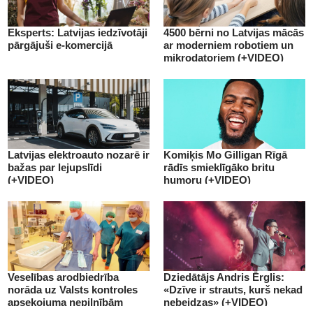
Eksperts: Latvijas iedzīvotāji
4500 bērni no Latvijas mācās
pārgājuši e-komercijā
ar moderniem robotiem un
mikrodatoriem (+VIDEO)
Latvijas elektroauto nozarē ir
Komiķis Mo Gilligan Rīgā
bažas par lejupslīdi
rādīs smieklīgāko britu
(+VIDEO)
humoru (+VIDEO)
Veselības arodbiedrība
Dziedātājs Andris Ērglis:
norāda uz Valsts kontroles
«Dzīve ir strauts, kurš nekad
apsekojuma nepilnībām
nebeidzas» (+VIDEO)