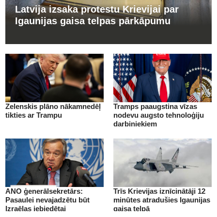
Latvija izsaka protestu Krievijai par
Igaunijas gaisa telpas pārkāpumu
Zelenskis plāno nākamnedēļ
Tramps paaugstina vīzas
tikties ar Trampu
nodevu augsto tehnoloģiju
darbiniekiem
ANO ģenerālsekretārs:
Trīs Krievijas iznīcinātāji 12
Pasaulei nevajadzētu būt
minūtes atradušies Igaunijas
Izraēlas iebiedētai
gaisa telpā