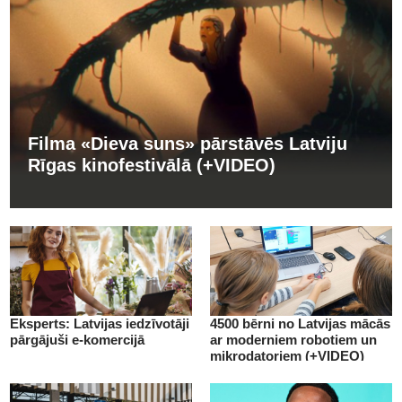
Filma «Dieva suns» pārstāvēs Latviju
Rīgas kinofestivālā (+VIDEO)
Eksperts: Latvijas iedzīvotāji
4500 bērni no Latvijas mācās
pārgājuši e-komercijā
ar moderniem robotiem un
mikrodatoriem (+VIDEO)