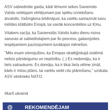
ASV sabiedrotie gaida, kādi lēmumi sekos Savienoto
Valstu veiktajam vērtējumam par spēku izvietošanu
ārvalstīs. Vašingtona brīdinājusi, ka varētu samazināt savu
militāro klātbūtni Eiropā, lai vairāk koncentrētos uz Ķīnu.
Vitakers sacīja, ka Savienotās Valstis katru dienu risina
sarunas ar sabiedrotajiem par šo procesu, gatavojoties
iespējamiem paziņojumiem tuvākajos mēnešos.
"Mēs esam vienojušies, ka Eiropas stratēģiskajā sistēmā
nebūs pārsteigumu un nepilnību. (..) Es nedomāju, ka ir
liels satraukums. Es domāju, ka ir tikai liela vēlme zināt,
kāds ir mūsu plāns, lai varētu veikt citu plānošanu," uzskata
ASV vēstnieks NATO.
#karš ukrainā
REKOMENDĒJAM