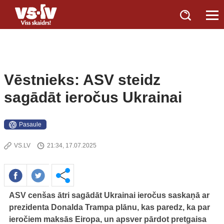
Vēstnieks: ASV steidz
sagādāt ieročus Ukrainai
Pasaule
VS.LV
21:34, 17.07.2025
ASV cenšas ātri sagādāt Ukrainai ieročus saskaņā ar
prezidenta Donalda Trampa plānu, kas paredz, ka par
ieročiem maksās Eiropa, un apsver pārdot pretgaisa