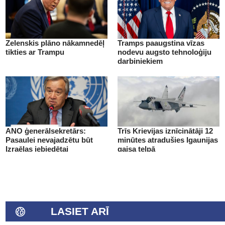
Zelenskis plāno nākamnedēļ
Tramps paaugstina vīzas
tikties ar Trampu
nodevu augsto tehnoloģiju
darbiniekiem
ANO ģenerālsekretārs:
Trīs Krievijas iznīcinātāji 12
Pasaulei nevajadzētu būt
minūtes atradušies Igaunijas
Izraēlas iebiedētai
gaisa telpā
LASIET ARĪ