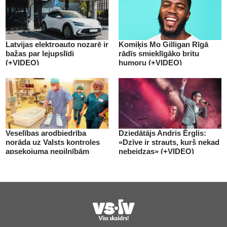
Latvijas elektroauto nozarē ir
Komiķis Mo Gilligan Rīgā
bažas par lejupslīdi
rādīs smieklīgāko britu
(+VIDEO)
humoru (+VIDEO)
Veselības arodbiedrība
Dziedātājs Andris Ērglis:
norāda uz Valsts kontroles
«Dzīve ir strauts, kurš nekad
apsekojuma nepilnībām
nebeidzas» (+VIDEO)
(+VIDEO)