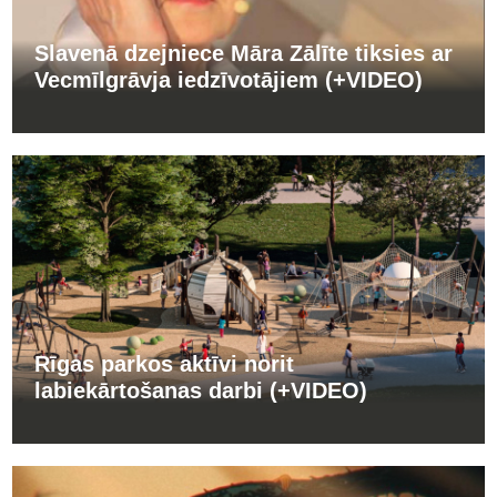
Slavenā dzejniece Māra Zālīte tiksies ar
Vecmīlgrāvja iedzīvotājiem (+VIDEO)
Rīgas parkos aktīvi norit
labiekārtošanas darbi (+VIDEO)