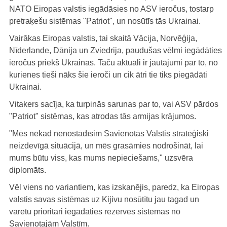
NATO Eiropas valstis iegādāsies no ASV ieročus, tostarp
pretraķešu sistēmas "Patriot", un nosūtīs tās Ukrainai.
Vairākas Eiropas valstis, tai skaitā Vācija, Norvēģija,
Nīderlande, Dānija un Zviedrija, paudušas vēlmi iegādāties
ieročus priekš Ukrainas. Taču aktuāli ir jautājumi par to, no
kurienes tieši nāks šie ieroči un cik ātri tie tiks piegādāti
Ukrainai.
Vitakers sacīja, ka turpinās sarunas par to, vai ASV pārdos
"Patriot" sistēmas, kas atrodas tās armijas krājumos.
"Mēs nekad nenostādīsim Savienotās Valstis stratēģiski
neizdevīgā situācijā, un mēs grasāmies nodrošināt, lai
mums būtu viss, kas mums nepieciešams," uzsvēra
diplomāts.
Vēl viens no variantiem, kas izskanējis, paredz, ka Eiropas
valstis savas sistēmas uz Kijivu nosūtītu jau tagad un
varētu prioritāri iegādāties rezerves sistēmas no
Savienotajām Valstīm.