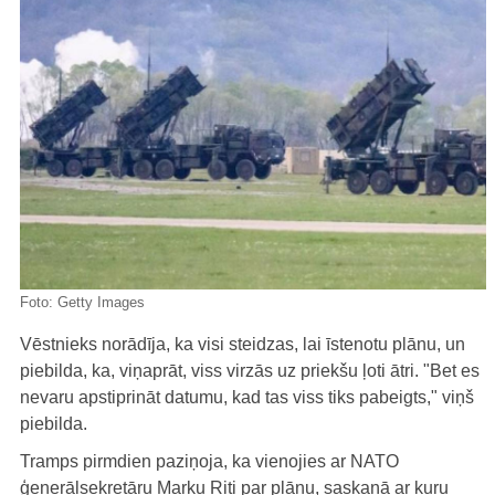
Foto:
Getty Images
Vēstnieks norādīja, ka visi steidzas, lai īstenotu plānu, un
piebilda, ka, viņaprāt, viss virzās uz priekšu ļoti ātri. "Bet es
nevaru apstiprināt datumu, kad tas viss tiks pabeigts," viņš
piebilda.
Tramps pirmdien paziņoja, ka vienojies ar NATO
ģenerālsekretāru Marku Riti par plānu, saskaņā ar kuru