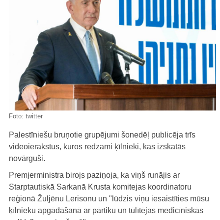
Foto:
twitter
Palestīniešu bruņotie grupējumi šonedēļ publicēja trīs
videoierakstus, kuros redzami ķīlnieki, kas izskatās
novārguši.
Premjerministra birojs paziņoja, ka viņš runājis ar
Starptautiskā Sarkanā Krusta komitejas koordinatoru
reģionā Žuljēnu Lerisonu un "lūdzis viņu iesaistīties mūsu
ķīlnieku apgādāšanā ar pārtiku un tūlītējas medicīniskās