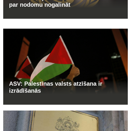
par nodomu nogalināt
ASV: Palestīnas valsts atzīšana ir
izrādīšanās