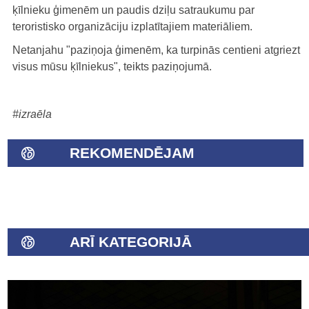
ķīlnieku ģimenēm un paudis dziļu satraukumu par
teroristisko organizāciju izplatītajiem materiāliem.
Netanjahu "paziņoja ģimenēm, ka turpinās centieni atgriezt
visus mūsu ķīlniekus", teikts paziņojumā.
#izraēla
REKOMENDĒJAM
ARĪ KATEGORIJĀ