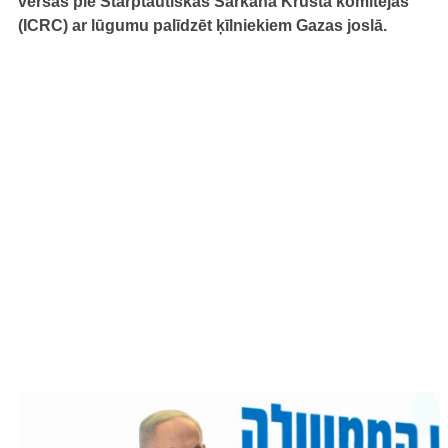
vērsās pie Starptautiskās Sarkanā Krusta komitejas
(ICRC) ar lūgumu palīdzēt ķīlniekiem Gazas joslā.