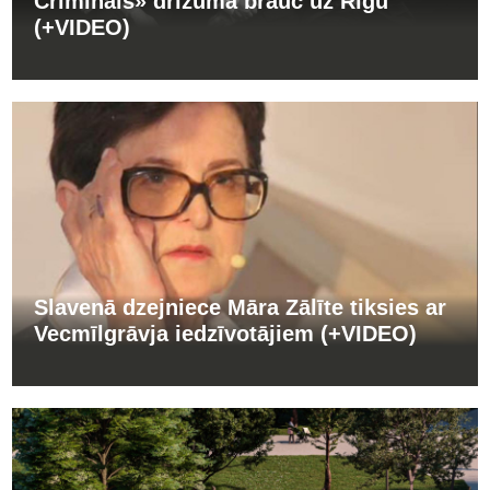
Criminals» drīzumā brauc uz Rīgu
(+VIDEO)
Slavenā dzejniece Māra Zālīte tiksies ar
Vecmīlgrāvja iedzīvotājiem (+VIDEO)