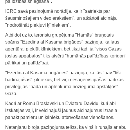
palīdzības sniegšanā".
ICRC savā paziņojumā norādīja, ka ir "satriekts par
šausminošajiem videoierakstiem", un atkārtoti aicināja
"nodrošināt piekļuvi ķīlniekiem".
Atbildot uz to, teroristu grupējuma "Hamās" bruņotais
spārns "Ezedina al Kasama brigādes" paziņoja, ka ļaus
aģentūrai piekļūt ķīlniekiem, bet tikai tad, ja "visos Gazas
joslas apgabalos" tiks atvērti "humānās palīdzības koridori"
pārtikai un palīdzībai.
"Ezedina al Kasama brigādes" paziņoja, ka tās "nav "tīši
badinājušas" ķīlniekus, bet viņi nesaņems īpašas pārtikas
privilēģijas "bada un aplenkuma nozieguma apstākļos"
Gazā.
Kadri ar Romu Braslavski un Eviataru Davidu, kuri abi
izskatījās vāji, ir veicinājuši jaunus aicinājumus Izraēlā
panākt pamieru un ķīlnieku atbrīvošanas vienošanos.
Netanjahu biroja paziņojumā teikts, ka viņš ir runājis ar abu