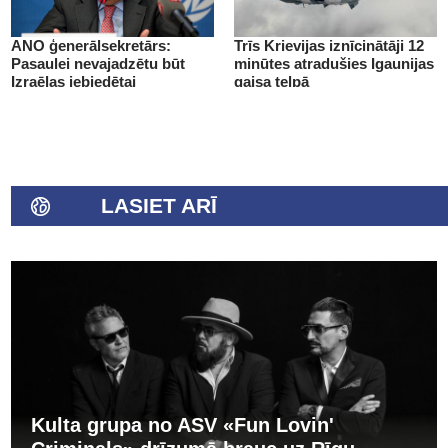
ANO ģenerālsekretārs:
Trīs Krievijas iznīcinātāji 12
Pasaulei nevajadzētu būt
minūtes atradušies Igaunijas
Izraēlas iebiedētai
gaisa telpā
LASIET ARĪ
Kulta grupa no ASV «Fun Lovin'