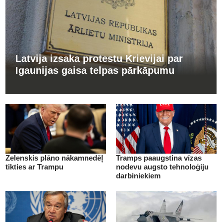
Latvija izsaka protestu Krievijai par
Igaunijas gaisa telpas pārkāpumu
Zelenskis plāno nākamnedēļ
Tramps paaugstina vīzas
tikties ar Trampu
nodevu augsto tehnoloģiju
darbiniekiem