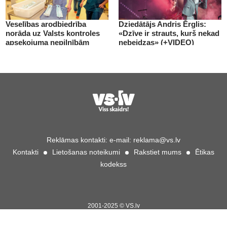
Veselības arodbiedrība
Dziedātājs Andris Ērglis:
norāda uz Valsts kontroles
«Dzīve ir strauts, kurš nekad
apsekojuma nepilnībām
nebeidzas» (+VIDEO)
(+VIDEO)
Reklāmas kontakti:
e-mail:
reklama@vs.lv
Kontakti
Lietošanas noteikumi
Rakstiet mums
Ētikas
kodekss
2001-2025 © VS.lv