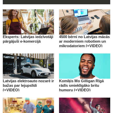
Eksperts: Latvijas iedzīvotāji
4500 bērni no Latvijas mācās
pārgājuši e-komercijā
ar moderniem robotiem un
mikrodatoriem (+VIDEO)
Latvijas elektroauto nozarē ir
Komiķis Mo Gilligan Rīgā
bažas par lejupslīdi
rādīs smieklīgāko britu
(+VIDEO)
humoru (+VIDEO)