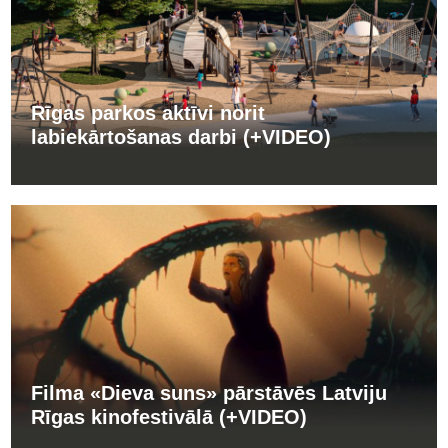
Rīgas parkos aktīvi norit
labiekārtošanas darbi (+VIDEO)
Filma «Dieva suns» pārstāvēs Latviju
Rīgas kinofestivālā (+VIDEO)